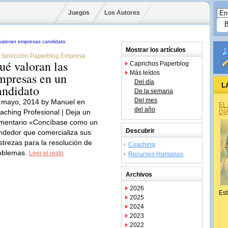
Juegos
Los Autores
Mostrar los artículos
Selección Paperblog Empresa
ué valoran las
Caprichos Paperblog
Más leídos
mpresas en un
Del día
L
andidato
De la semana
Del mes
 mayo, 2014 by Manuel en
EL
del año
aching Profesional | Deja un
DÍ
mentario «Concíbase como un
Descubrir
ndedor que comercializa sus
strezas para la resolución de
Coaching
oblemas.
Leer el resto
Recursos Humanos
Archivos
2026
Est
2025
2024
2023
2022