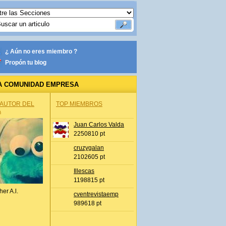
¿ Aún no eres miembro ?
Propón tu blog
A COMUNIDAD EMPRESA
 AUTOR DEL
TOP MIEMBROS
A
Juan Carlos Valda
2250810 pt
cruzygalan
2102605 pt
Illescas
1198815 pt
her A.l.
cventrevistaemp
989618 pt