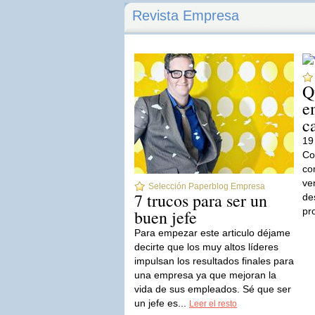
Revista Empresa
Q
e
c
19
Co
co
ve
Selección Paperblog Empresa
7 trucos para ser un
de
pr
buen jefe
Para empezar este articulo déjame
decirte que los muy altos líderes
impulsan los resultados finales para
una empresa ya que mejoran la
vida de sus empleados. Sé que ser
un jefe es...
Leer el resto