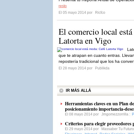
resto
El 05 mayo 2014 por
Ricfco
El comercio local est
Latorta en Vigo
Lat
que te atrapan en cuanto entras. Llev
repostería tradicional que los ha conver
El 28 mayo 2014 por
Publikda
IR MÁS ALLÁ
Herramientas claves en un Plan de
posicionamiento importancia-des
El 08 mayo 2014 por
Jmgomezzorrilla
:
P
Criterios para elegir proveedores
El 29 mayo 2014 por
Massaber Tu Futuro