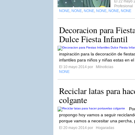
El 22 mayo 
Profesional
NONE
NONE
NONE
NONE
NONE
NONE
,
,
,
,
,
Decoracion para Fiestas
Dulce Fiesta Infantil
inspiración para la decoración de fies
infantiles para niños y niñas estas en 
El 10 mayo 2014 por
Milnoticias
NONE
Reciclar latas para hac
colgante
Po
propongo hoy vamos a seguir reciclando,
porque vamos a necesitar una percha, p
El 20 mayo 2014 por
Hogaradas