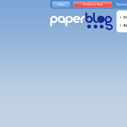
Inicio
Propón tu blog
Sígueno
Cu
E