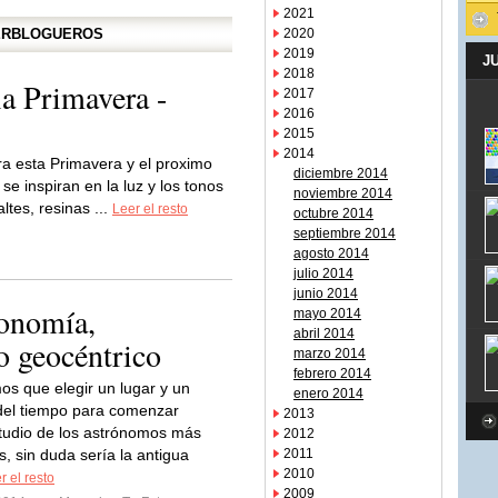
2021
PERBLOGUEROS
2020
2019
J
2018
ia Primavera -
2017
2016
2015
2014
a esta Primavera y el proximo
diciembre 2014
e inspiran en la luz y los tonos
noviembre 2014
ltes, resinas ...
Leer el resto
octubre 2014
septiembre 2014
agosto 2014
julio 2014
junio 2014
ronomía,
mayo 2014
abril 2014
o geocéntrico
marzo 2014
febrero 2014
mos que elegir un lugar y un
enero 2014
el tiempo para comenzar
2013
tudio de los astrónomos más
2012
s, sin duda sería la antigua
2011
2010
r el resto
2009