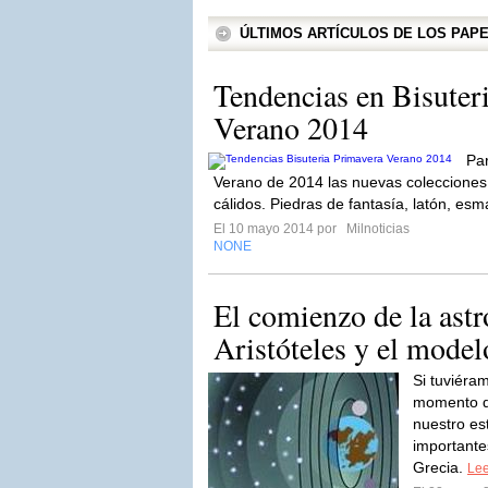
ÚLTIMOS ARTÍCULOS DE LOS PA
Tendencias en Bisuter
Verano 2014
Par
Verano de 2014 las nuevas colecciones s
cálidos. Piedras de fantasía, latón, esma
El 10 mayo 2014 por
Milnoticias
NONE
El comienzo de la ast
Aristóteles y el model
Si tuviéra
momento d
nuestro es
importante
Grecia.
Lee