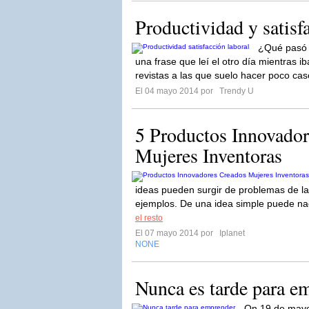
Productividad y satisf
¿Qué pasó c
una frase que leí el otro día mientras i
revistas a las que suelo hacer poco cas
El 04 mayo 2014 por
Trendy U
5 Productos Innovador
Mujeres Inventoras
ideas pueden surgir de problemas de la
ejemplos. De una idea simple puede na
el resto
El 07 mayo 2014 por
Iplanet
NONE
Nunca es tarde para e
On 19 de may