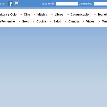
s en
Seudónimo
Contraseña
ltura y Ocio
Cine
Música
Libros
Comunicación
Tecnol
n Femenino
Sexo
Cocina
Salud
Ciencia
Viajes
Ten