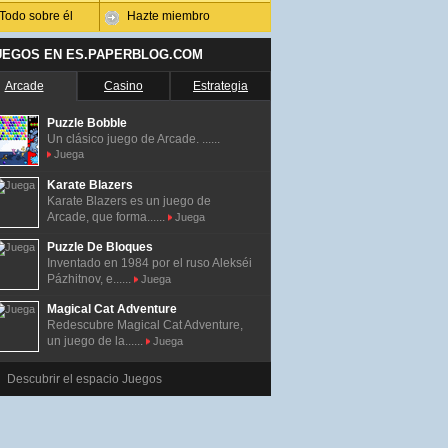
Todo sobre él
Hazte miembro
UEGOS EN ES.PAPERBLOG.COM
Arcade
Casino
Estrategia
Puzzle Bobble
Un clásico juego de Arcade. ......
Juega
Karate Blazers
Karate Blazers es un juego de
Arcade, que forma......
Juega
Puzzle De Bloques
Inventado en 1984 por el ruso Alekséi
Pázhitnov, e......
Juega
Magical Cat Adventure
Redescubre Magical Cat Adventure,
un juego de la......
Juega
Descubrir el espacio Juegos