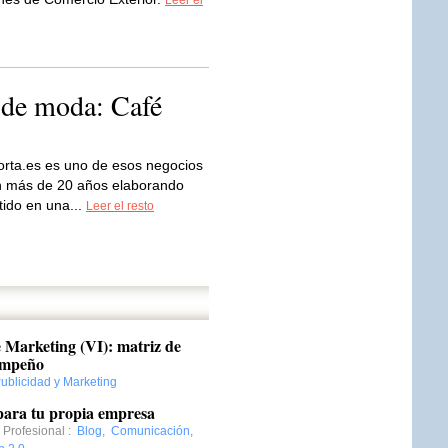
Leer el
á de moda: Café
orta.es es uno de esos negocios
an más de 20 años elaborando
tido en una...
Leer el resto
 Marketing (VI): matriz de
empeño
ublicidad y Marketing
 para tu propia empresa
 Profesional
:
Blog
,
Comunicación
,