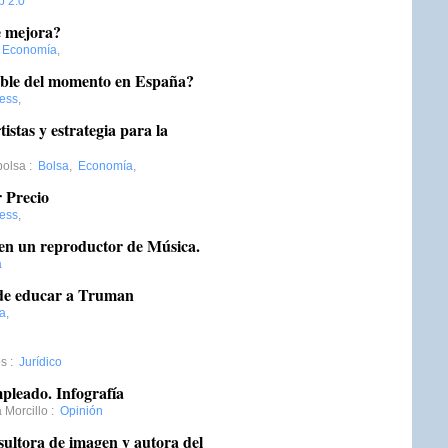
 2.0
e mejora?
:
Economía
,
able del momento en España?
ess
,
stas y estrategia para la
bolsa
:
Bolsa
,
Economía
,
 Precio
ess
,
en un reproductor de Música.
a
de educar a Truman
a
,
os
:
Jurídico
mpleado. Infografía
 Morcillo
:
Opinión
ultora de imagen y autora del