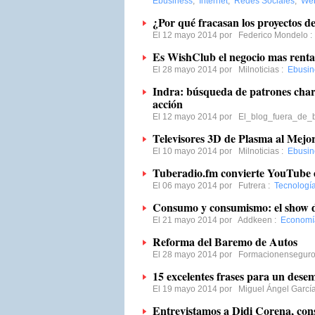
Ebusiness
,
Internet
,
Redes Sociales
,
Web
¿Por qué fracasan los proyectos d
El 12 mayo 2014 por
Federico Mondelo
Es WishClub el negocio mas rent
El 28 mayo 2014 por
Milnoticias
:
Ebusin
Indra: búsqueda de patrones charti
acción
El 12 mayo 2014 por
El_blog_fuera_de_
Televisores 3D de Plasma al Mejor
El 10 mayo 2014 por
Milnoticias
:
Ebusin
Tuberadio.fm convierte YouTube 
El 06 mayo 2014 por
Futrera
:
Tecnologí
Consumo y consumismo: el show 
El 21 mayo 2014 por
Addkeen
:
Economí
Reforma del Baremo de Autos
El 28 mayo 2014 por
Formacionensegur
15 excelentes frases para un dese
El 19 mayo 2014 por
Miguel Ángel García
Entrevistamos a Didi Corena, cons