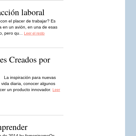
acción laboral
on el placer de trabajar? Es
ba en un avión, en una de esas
o, pero qu...
Leer el resto
es Creados por
La inspiración para nuevas
 vida diaria, conocer algunos
cer un producto innovador.
Leer
mprender
o de 2014 by femeninameOs