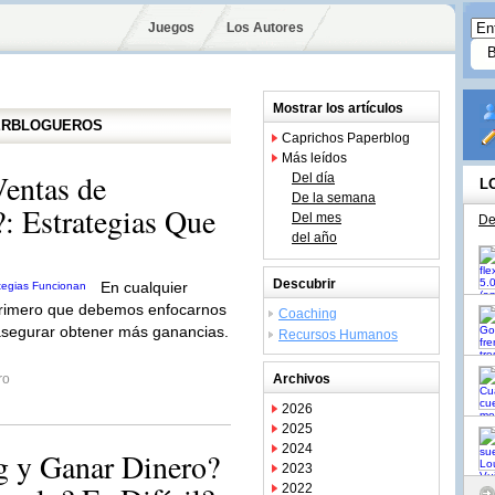
Juegos
Los Autores
Mostrar los artículos
PERBLOGUEROS
Caprichos Paperblog
Más leídos
entas de
Del día
L
De la semana
?: Estrategias Que
Del mes
De
del año
Descubrir
En cualquier
o primero que debemos enfocarnos
Coaching
asegurar obtener más ganancias.
Recursos Humanos
ro
Archivos
2026
2025
2024
g y Ganar Dinero?
2023
2022