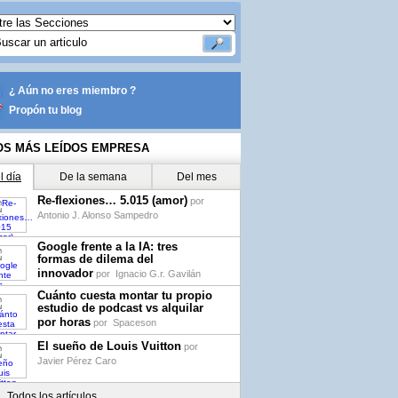
¿ Aún no eres miembro ?
Propón tu blog
OS MÁS LEÍDOS EMPRESA
l día
De la semana
Del mes
Re-flexiones… 5.015 (amor)
por
Antonio J. Alonso Sampedro
Google frente a la IA: tres
formas de dilema del
innovador
por
Ignacio G.r. Gavilán
Cuánto cuesta montar tu propio
estudio de podcast vs alquilar
por horas
por
Spaceson
El sueño de Louis Vuitton
por
Javier Pérez Caro
Todos los artículos