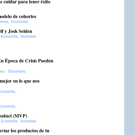
e cuidar para tener éxito
modelo de cohortes
iness
,
Economía
,
lf y Josh Seiden
:
Economía
,
Sociedad
En Época de Crisis Pueden
deo
:
Ebusiness
,
mejor en lo que nos
Economía
,
Economía
,
roduct (MVP)
:
Economía
,
Sociedad
nviar los productos de tu