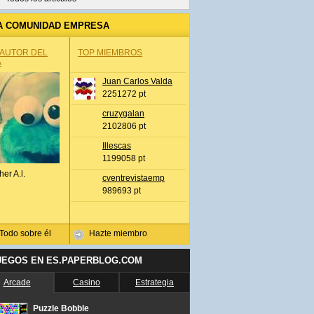
A COMUNIDAD EMPRESA
 AUTOR DEL
TOP MIEMBROS
A
Juan Carlos Valda
2251272 pt
cruzygalan
2102806 pt
Illescas
1199058 pt
her A.l.
cventrevistaemp
989693 pt
Todo sobre él
Hazte miembro
UEGOS EN ES.PAPERBLOG.COM
Arcade
Casino
Estrategia
Puzzle Bobble