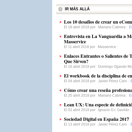
IR MÁS ALLÁ
Los 10 desafíos de crear un eCom
El 18 abril 2018 por
Mariano Cabrera
:
E
Entrevista en La Vanguardia a Ma
Masservice
El 11 abril 2018 por
Masservice
:
Enlaces Entrantes o Salientes de 
Que Sirven?
El 16 abril 2018 por
Domingo Ogando Mo
El workbook de la disciplina de 
El 04 abril 2018 por
Javier Pérez Caro
:
Cómo crear una reseña profesiona
El 20 abril 2018 por
Mariano Cabrera
:
E
Lean UX: Una especie de definició
El 02 abril 2018 por
Ignacio G.r. Gavilán
Sociedad Digital en España 2017
El 13 abril 2018 por
Javier Pérez Caro
: