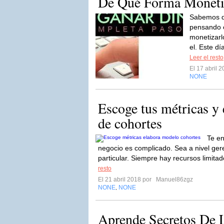
De Qué Forma Monetiz
Sabemos q
pensando e
monetizarl
el. Este dí
Leer el resto
El 17 abril 
NONE
Escoge tus métricas y
de cohortes
Te en
negocio es complicado. Sea a nivel ger
particular. Siempre hay recursos limitad
resto
El 21 abril 2018 por
Manuel86zgz
NONE
NONE
,
Aprende Secretos De 