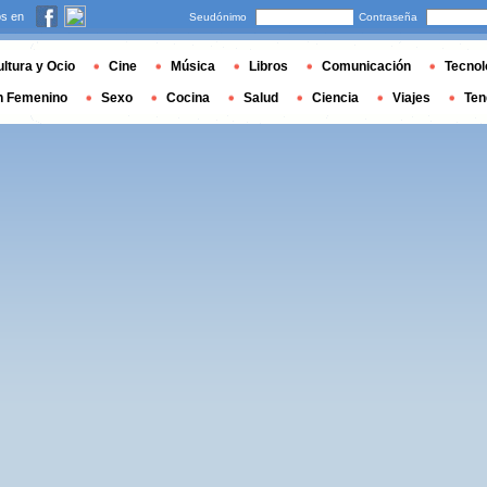
s en
Seudónimo
Contraseña
ltura y Ocio
Cine
Música
Libros
Comunicación
Tecnol
n Femenino
Sexo
Cocina
Salud
Ciencia
Viajes
Ten