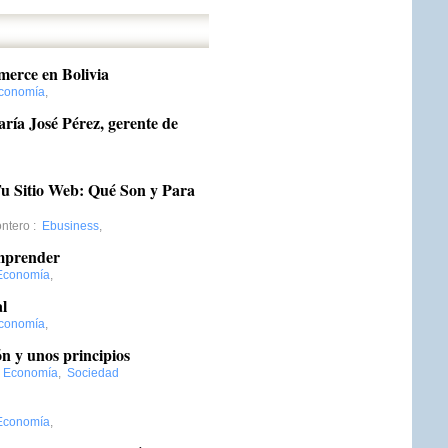
merce en Bolivia
conomía
,
ría José Pérez, gerente de
Tu Sitio Web: Qué Son y Para
ntero
:
Ebusiness
,
emprender
Economía
,
l
conomía
,
n y unos principios
:
Economía
,
Sociedad
Economía
,