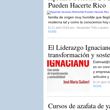
Pueden Hacerte Rico
familia de origen muy humilde que llegó
moderna tal y como la conocemos hoy 
El 21 abril 2018 por
Alexander Trillo Landeo
NONE
El Liderazgo Ignacian
transformación y soste
Estimad@s
es un conc
y empresas
artículos y
El 25 abril 
NONE
Cursos de azafata de y