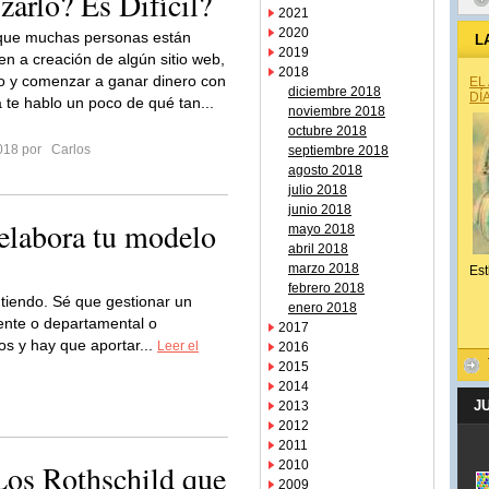
arlo? Es Difícil?
2021
2020
ue muchas personas están
L
2019
n a creación de algún sitio web,
2018
o y comenzar a ganar dinero con
EL
diciembre 2018
DÍ
a te hablo un poco de qué tan...
noviembre 2018
octubre 2018
2018 por
Carlos
septiembre 2018
agosto 2018
julio 2018
junio 2018
 elabora tu modelo
mayo 2018
abril 2018
marzo 2018
Est
febrero 2018
tiendo. Sé que gestionar un
enero 2018
ente o departamental o
2017
os y hay que aportar...
Leer el
2016
2015
2014
J
2013
2012
2011
Los Rothschild que
2010
2009