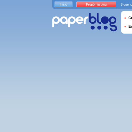
Inicio
Propón tu blog
Sígueno
Cu
E