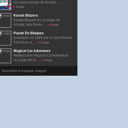
Un clásico juego de Arcade. ......
Juega
Karate Blazers
Karate Blazers es un juego de
Arcade, que forma......
Juega
Puzzle De Bloques
Inventado en 1984 por el ruso Alekséi
Pázhitnov, e......
Juega
Magical Cat Adventure
Redescubre Magical Cat Adventure,
un juego de la......
Juega
Descubrir el espacio Juegos