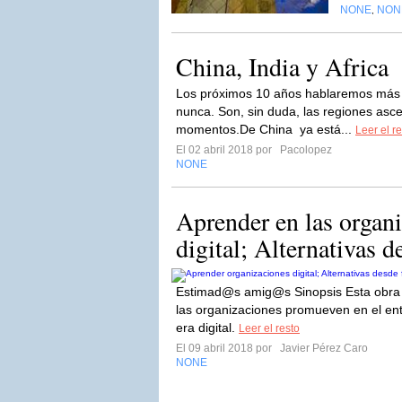
NONE
NON
,
China, India y Africa
Los próximos 10 años hablaremos más d
nunca. Son, sin duda, las regiones as
momentos.De China ya está...
Leer el r
El 02 abril 2018 por
Pacolopez
NONE
Aprender en las organi
digital; Alternativas d
Estimad@s amig@s Sinopsis Esta obra s
las organizaciones promueven en el en
era digital.
Leer el resto
El 09 abril 2018 por
Javier Pérez Caro
NONE