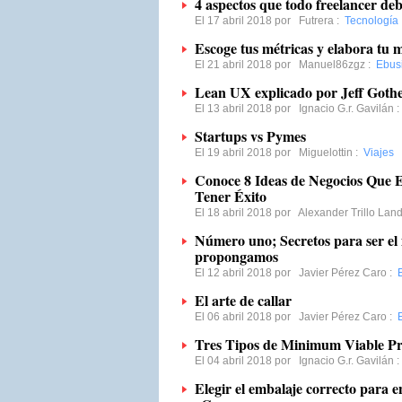
4 aspectos que todo freelancer deb
El 17 abril 2018 por
Futrera
:
Tecnología
Escoge tus métricas y elabora tu 
El 21 abril 2018 por
Manuel86zgz
:
Ebus
Lean UX explicado por Jeff Gothe
El 13 abril 2018 por
Ignacio G.r. Gavilán
Startups vs Pymes
El 19 abril 2018 por
Miguelottin
:
Viajes
Conoce 8 Ideas de Negocios Que 
Tener Éxito
El 18 abril 2018 por
Alexander Trillo Lan
Número uno; Secretos para ser el 
propongamos
El 12 abril 2018 por
Javier Pérez Caro
:
El arte de callar
El 06 abril 2018 por
Javier Pérez Caro
:
Tres Tipos de Minimum Viable P
El 04 abril 2018 por
Ignacio G.r. Gavilán
Elegir el embalaje correcto para e