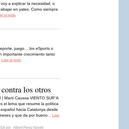
 voy a explicar la necesidad, o
 trabajar en yates. Como siempre
er el resto
orte, juego… los eSports o
n importante crecimiento tanto
.
Leer el resto
 contra los otros
8 | Martí Caussa VIENTO SUR“A
es el lema que resume la política
 español hacia Catalunya desde
meses y que da por bueno...
Leer
2018 por
Albert Perez Novell