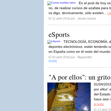
En el post de hoy os
no, de realizar cursos de azafata para
os digo, técnicamente, sólo existen...
Le
El 12 abril 2018 por
Jamila Gracía
eSports
TECNOLOGÍA, ECONOMÍA, dep
deportes electrónicos, están teniendo u
en España como en él resto del mundo
El 04 abril 2018 por
Miguelottin
NONE
"A por ellos": un grito
01/04/201
por ellos” 
del Estado
hace seis 
el resto
El 13 abril 