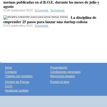
normas publicadas en el B.O.E. durante los meses de julio y
agosto
El 08 septiembre 2015
Economía
,
Tecnología
La disciplina de
emprender 25 pasos para lanzar una startup exitosa
El 03 septiembre 2015
Economía
Inicio
Presentación
Contacto
Condiciones generales
Trabaja con nosotros
Menciones legales
Dossier de Prensa
Propón tu blog
F.A.Q.
Gestionar cookies