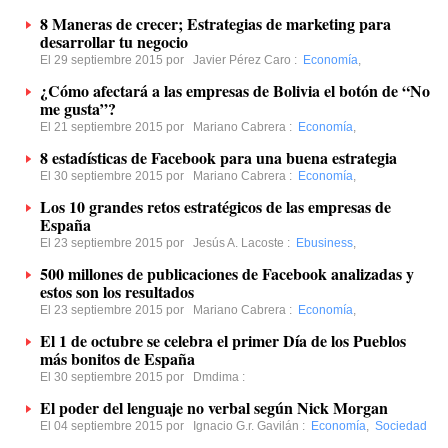
8 Maneras de crecer; Estrategias de marketing para
desarrollar tu negocio
El 29 septiembre 2015 por
Javier Pérez Caro
:
Economía
,
¿Cómo afectará a las empresas de Bolivia el botón de “No
me gusta”?
El 21 septiembre 2015 por
Mariano Cabrera
:
Economía
,
8 estadísticas de Facebook para una buena estrategia
El 30 septiembre 2015 por
Mariano Cabrera
:
Economía
,
Los 10 grandes retos estratégicos de las empresas de
España
El 23 septiembre 2015 por
Jesús A. Lacoste
:
Ebusiness
,
500 millones de publicaciones de Facebook analizadas y
estos son los resultados
El 23 septiembre 2015 por
Mariano Cabrera
:
Economía
,
El 1 de octubre se celebra el primer Día de los Pueblos
más bonitos de España
El 30 septiembre 2015 por
Dmdima
:
El poder del lenguaje no verbal según Nick Morgan
El 04 septiembre 2015 por
Ignacio G.r. Gavilán
:
Economía
,
Sociedad