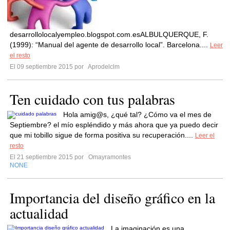
desarrollolocalyempleo.blogspot.com.esALBULQUERQUE, F.
(1999): “Manual del agente de desarrollo local”. Barcelona....
Leer
el resto
El 09 septiembre 2015 por
Aprodelclm
Ten cuidado con tus palabras
Hola amig@s, ¿qué tal? ¿Cómo va el mes de
Septiembre? el mío espléndido y más ahora que ya puedo decir
que mi tobillo sigue de forma positiva su recuperación....
Leer el
resto
El 21 septiembre 2015 por
Omayramontes
NONE
Importancia del diseño gráfico en la
actualidad
La imaginación es una