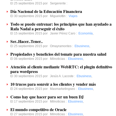
El 25 septiembre 2015 por
Sergerente
:
Día Nacional de la Educación Financiera
El 30 septiembre 2015 por
Miguelottin
:
Viajes
Todo se puede entrenar: los principios que han ayudado a
Rafa Nadal a perseguir el éxito
El 15 septiembre 2015 por
Javier Pérez Caro
:
Economía
,
Ser..Hacer..Tener..
El 25 septiembre 2015 por
Omayramontes
:
Ebusiness
,
Propiedades y beneficios del tomate para nuestra salud
El 06 septiembre 2015 por
Milnoticias
:
Ebusiness
,
Atención al cliente mediante WebRTC: el plugin definitivo
para wordpress
El 30 septiembre 2015 por
Jesús A. Lacoste
:
Ebusiness
,
10 trucos para sonreir a los clientes y vender más
El 24 septiembre 2015 por
Masmarketingseo
:
Ebusiness
,
Como hay que hacer para ser un buen DJ
El 17 septiembre 2015 por
Milnoticias
:
Ebusiness
,
El mundo competitivo de Oracle
El 27 septiembre 2015 por
Milnoticias
:
Ebusiness
,