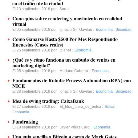
en el tráfico de la ciudad
El 13 septiembre 2018 por
Sorro
:
Conceptos sobre rendering y movimiento en realidad
virtual
El 05 septiembre 2018 por
Ignacio G.r. Gavilán
:
Economía
,
Sociedad
Como Ganarse Hasta $500 Por Mes Respondiendo
Encuestas (Casos reales)
El 26 septiembre 2018 por
Iplanet
:
Economía
,
¿Qué es y cómo funciona un embudo de ventas en
marketing digital?
El 05 septiembre 2018 por
Mariano Cabrera
:
Economía
,
Fundamentos de Robotic Process Automation (RPA) con
NICE
El 28 septiembre 2018 por
Ignacio G.r. Gavilán
:
Economía
,
Sociedad
Idea de swing trading: CaixaBank
El 27 septiembre 2018 por
El_blog_fuera_de_bolsa
:
Bolsa
,
Economía
,
Fundraising
El 18 septiembre 2018 por
Javier Pérez Caro
:
Economía
,
Una guía sencilla a Bitcoin a cargo de Mark Gates