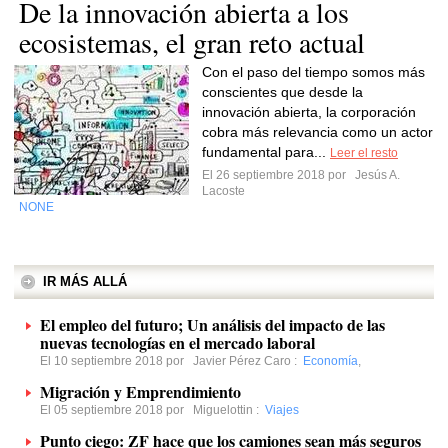
De la innovación abierta a los
ecosistemas, el gran reto actual
Con el paso del tiempo somos más
conscientes que desde la
innovación abierta, la corporación
cobra más relevancia como un actor
fundamental para...
Leer el resto
El 26 septiembre 2018 por
Jesús A.
Lacoste
NONE
IR MÁS ALLÁ
El empleo del futuro; Un análisis del impacto de las
nuevas tecnologías en el mercado laboral
El 10 septiembre 2018 por
Javier Pérez Caro
:
Economía
,
Migración y Emprendimiento
El 05 septiembre 2018 por
Miguelottin
:
Viajes
Punto ciego: ZF hace que los camiones sean más seguros