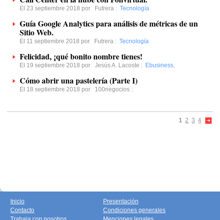
El 23 septiembre 2018 por
Futrera
:
Tecnología
Guía Google Analytics para análisis de métricas de un
Sitio Web.
El 11 septiembre 2018 por
Futrera
:
Tecnología
Felicidad, ¡qué bonito nombre tienes!
El 19 septiembre 2018 por
Jesús A. Lacoste
:
Ebusiness
,
Cómo abrir una pastelería (Parte I)
El 18 septiembre 2018 por
100negocios
:
1
2
3
4
Inicio
Presentación
Contacto
Condiciones generales
Trabaja con nosotros
Menciones legales