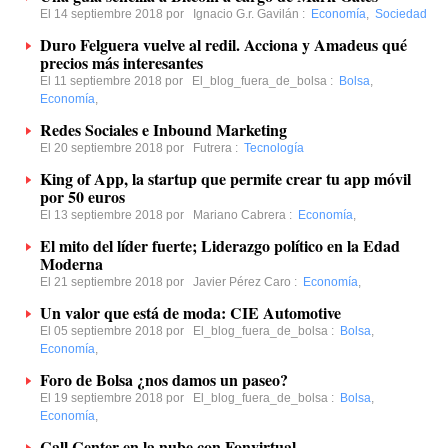
El 14 septiembre 2018 por
Ignacio G.r. Gavilán
:
Economía
,
Sociedad
Duro Felguera vuelve al redil. Acciona y Amadeus qué
precios más interesantes
El 11 septiembre 2018 por
El_blog_fuera_de_bolsa
:
Bolsa
,
Economía
,
Redes Sociales e Inbound Marketing
El 20 septiembre 2018 por
Futrera
:
Tecnología
King of App, la startup que permite crear tu app móvil
por 50 euros
El 13 septiembre 2018 por
Mariano Cabrera
:
Economía
,
El mito del líder fuerte; Liderazgo político en la Edad
Moderna
El 21 septiembre 2018 por
Javier Pérez Caro
:
Economía
,
Un valor que está de moda: CIE Automotive
El 05 septiembre 2018 por
El_blog_fuera_de_bolsa
:
Bolsa
,
Economía
,
Foro de Bolsa ¿nos damos un paseo?
El 19 septiembre 2018 por
El_blog_fuera_de_bolsa
:
Bolsa
,
Economía
,
Call Center en la nube con Fonvirtual.