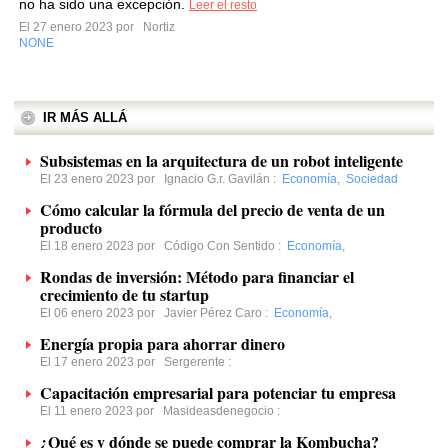
no ha sido una excepción.
Leer el resto
El 27 enero 2023 por
Nortiz
NONE
IR MÁS ALLÁ
Subsistemas en la arquitectura de un robot inteligente
El 23 enero 2023 por
Ignacio G.r. Gavilán
:
Economía
,
Sociedad
Cómo calcular la fórmula del precio de venta de un
producto
El 18 enero 2023 por
Código Con Sentido
:
Economía
,
Rondas de inversión: Método para financiar el
crecimiento de tu startup
El 06 enero 2023 por
Javier Pérez Caro
:
Economía
,
Energía propia para ahorrar dinero
El 17 enero 2023 por
Sergerente
:
Capacitación empresarial para potenciar tu empresa
El 11 enero 2023 por
Masideasdenegocio
:
¿Qué es y dónde se puede comprar la Kombucha?