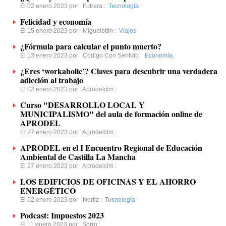
El 02 enero 2023 por
Futrera
:
Tecnología
Felicidad y economía
El 15 enero 2023 por
Miguelottin
:
Viajes
¿Fórmula para calcular el punto muerto?
El 13 enero 2023 por
Código Con Sentido
:
Economía
,
¿Eres ‘workaholic’? Claves para descubrir una verdadera
adicción al trabajo
El 02 enero 2023 por
Aprodelclm
:
Curso "DESARROLLO LOCAL Y
MUNICIPALISMO" del aula de formación online de
APRODEL
El 27 enero 2023 por
Aprodelclm
:
APRODEL en el I Encuentro Regional de Educación
Ambiental de Castilla La Mancha
El 27 enero 2023 por
Aprodelclm
:
LOS EDIFICIOS DE OFICINAS Y EL AHORRO
ENERGÉTICO
El 02 enero 2023 por
Nortiz
:
Tecnología
Podcast: Impuestos 2023
El 11 enero 2023 por
Sorro
: