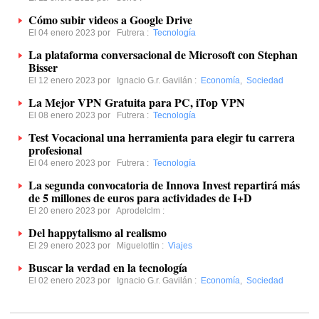
Cómo subir videos a Google Drive
El 04 enero 2023 por
Futrera
:
Tecnología
La plataforma conversacional de Microsoft con Stephan
Bisser
El 12 enero 2023 por
Ignacio G.r. Gavilán
:
Economía
,
Sociedad
La Mejor VPN Gratuita para PC, iTop VPN
El 08 enero 2023 por
Futrera
:
Tecnología
Test Vocacional una herramienta para elegir tu carrera
profesional
El 04 enero 2023 por
Futrera
:
Tecnología
La segunda convocatoria de Innova Invest repartirá más
de 5 millones de euros para actividades de I+D
El 20 enero 2023 por
Aprodelclm
:
Del happytalismo al realismo
El 29 enero 2023 por
Miguelottin
:
Viajes
Buscar la verdad en la tecnología
El 02 enero 2023 por
Ignacio G.r. Gavilán
:
Economía
,
Sociedad