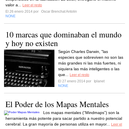
valor a...
Leer el resto
El 26 enero 2014 por
Oscar Brenchat Antolin
NONE
10 marcas que dominaban el mundo
y hoy no existen
Según Charles Darwin, "las
especies que sobreviven no son las
más grandes ni las más fuertes, ni
siquiera las más inteligentes o las
que...
Leer el resto
El 27 enero 2014 por
Iplanet
NONE
El Poder de los Mapas Mentales
Los mapas mentales (“Mindmaps”) son la
herramienta más potente para sacar partido a nuestro potencial
cerebral. La gran mayoría de personas utiliza en mayor...
Leer el