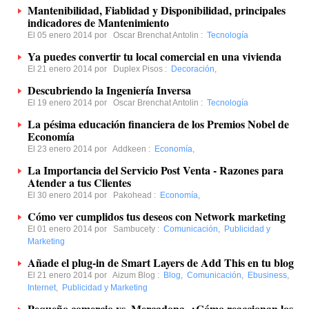
Mantenibilidad, Fiablidad y Disponibilidad, principales
indicadores de Mantenimiento
El 05 enero 2014 por
Oscar Brenchat Antolin
:
Tecnología
Ya puedes convertir tu local comercial en una vivienda
El 21 enero 2014 por
Duplex Pisos
:
Decoración
,
Descubriendo la Ingeniería Inversa
El 19 enero 2014 por
Oscar Brenchat Antolin
:
Tecnología
La pésima educación financiera de los Premios Nobel de
Economía
El 23 enero 2014 por
Addkeen
:
Economía
,
La Importancia del Servicio Post Venta - Razones para
Atender a tus Clientes
El 30 enero 2014 por
Pakohead
:
Economía
,
Cómo ver cumplidos tus deseos con Network marketing
El 01 enero 2014 por
Sambucety
:
Comunicación
,
Publicidad y
Marketing
Añade el plug-in de Smart Layers de Add This en tu blog
El 21 enero 2014 por
Aizum Blog
:
Blog
,
Comunicación
,
Ebusiness
,
Internet
,
Publicidad y Marketing
Pequeño comercio vs. Mercadona. ¿Cómo reaccionan los