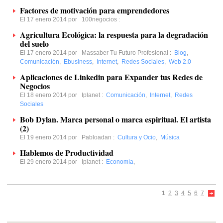
Factores de motivación para emprendedores
El 17 enero 2014 por
100negocios
:
Agricultura Ecológica: la respuesta para la degradación
del suelo
El 17 enero 2014 por
Massaber Tu Futuro Profesional
:
Blog
,
Comunicación
,
Ebusiness
,
Internet
,
Redes Sociales
,
Web 2.0
Aplicaciones de Linkedin para Expander tus Redes de
Negocios
El 18 enero 2014 por
Iplanet
:
Comunicación
,
Internet
,
Redes
Sociales
Bob Dylan. Marca personal o marca espiritual. El artista
(2)
El 19 enero 2014 por
Pabloadan
:
Cultura y Ocio
,
Música
Hablemos de Productividad
El 29 enero 2014 por
Iplanet
:
Economía
,
1
2
3
4
5
6
7