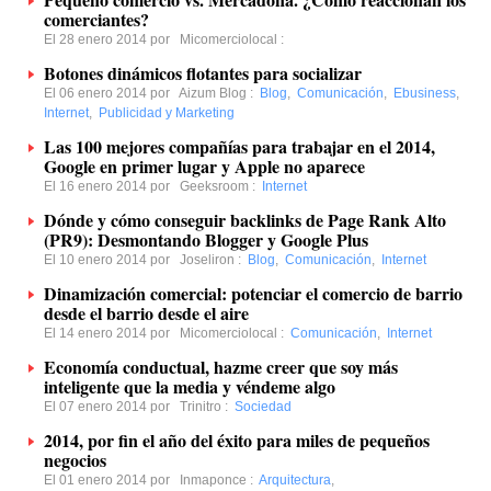
comerciantes?
El 28 enero 2014 por
Micomerciolocal
:
Botones dinámicos flotantes para socializar
El 06 enero 2014 por
Aizum Blog
:
Blog
,
Comunicación
,
Ebusiness
,
Internet
,
Publicidad y Marketing
Las 100 mejores compañías para trabajar en el 2014,
Google en primer lugar y Apple no aparece
El 16 enero 2014 por
Geeksroom
:
Internet
Dónde y cómo conseguir backlinks de Page Rank Alto
(PR9): Desmontando Blogger y Google Plus
El 10 enero 2014 por
Joseliron
:
Blog
,
Comunicación
,
Internet
Dinamización comercial: potenciar el comercio de barrio
desde el barrio desde el aire
El 14 enero 2014 por
Micomerciolocal
:
Comunicación
,
Internet
Economía conductual, hazme creer que soy más
inteligente que la media y véndeme algo
El 07 enero 2014 por
Trinitro
:
Sociedad
2014, por fin el año del éxito para miles de pequeños
negocios
El 01 enero 2014 por
Inmaponce
:
Arquitectura
,