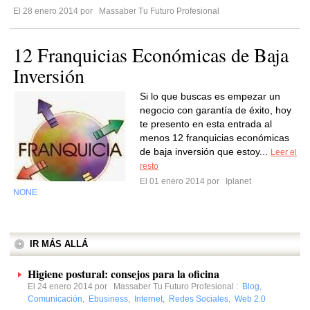
El 28 enero 2014 por
Massaber Tu Futuro Profesional
12 Franquicias Económicas de Baja
Inversión
Si lo que buscas es empezar un
negocio con garantía de éxito, hoy
te presento en esta entrada al
menos 12 franquicias económicas
de baja inversión que estoy...
Leer el
resto
El 01 enero 2014 por
Iplanet
NONE
IR MÁS ALLÁ
Higiene postural: consejos para la oficina
El 24 enero 2014 por
Massaber Tu Futuro Profesional
:
Blog
,
Comunicación
,
Ebusiness
,
Internet
,
Redes Sociales
,
Web 2.0