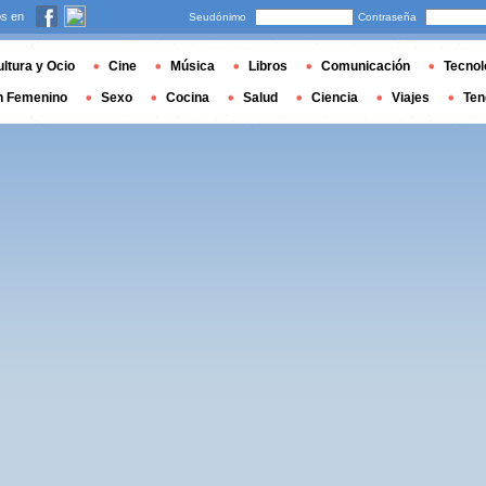
s en
Seudónimo
Contraseña
ltura y Ocio
Cine
Música
Libros
Comunicación
Tecnol
n Femenino
Sexo
Cocina
Salud
Ciencia
Viajes
Ten