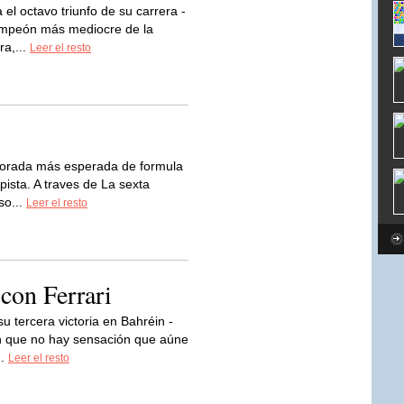
a el octavo triunfo de su carrera -
ampeón más mediocre de la
ra,...
Leer el resto
porada más esperada de formula
ista. A traves de La sexta
so...
Leer el resto
con Ferrari
u tercera victoria en Bahréin -
en que no hay sensación que aúne
..
Leer el resto