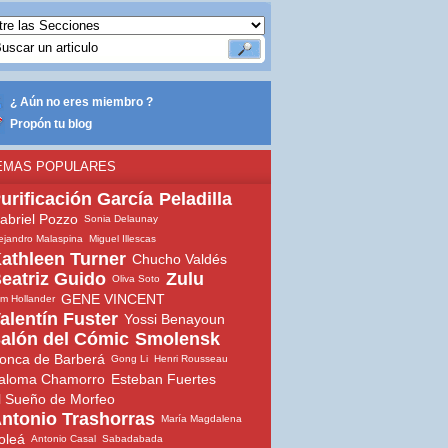
¿ Aún no eres miembro ?
Propón tu blog
EMAS POPULARES
urificación García
Peladilla
abriel Pozzo
Sonia Delaunay
ejandro Malaspina
Miguel Illescas
athleen Turner
Chucho Valdés
eatriz Guido
Zulu
Oliva Soto
GENE VINCENT
m Hollander
alentín Fuster
Yossi Benayoun
alón del Cómic
Smolensk
onca de Barberá
Gong Li
Henri Rousseau
aloma Chamorro
Esteban Fuertes
l Sueño de Morfeo
ntonio Trashorras
María Magdalena
oleá
Antonio Casal
Sabadabada