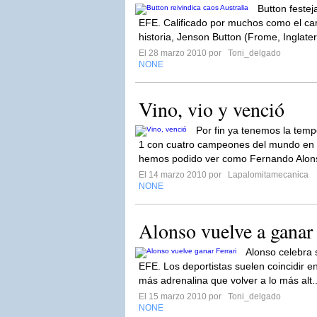
Button festej
EFE. Calificado por muchos como el c
historia, Jenson Button (Frome, Inglater
El 28 marzo 2010 por
Toni_delgado
NONE
Vino, vio y venció
Por fin ya tenemos la tem
1 con cuatro campeones del mundo en p
hemos podido ver como Fernando Alon
El 14 marzo 2010 por
Lapalomitamecanica
NONE
Alonso vuelve a ganar 
Alonso celebra s
EFE. Los deportistas suelen coincidir 
más adrenalina que volver a lo más alt.
El 15 marzo 2010 por
Toni_delgado
NONE