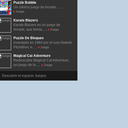
Puzzle Bobble
Un clásico juego de Arcade. ......
Juega
Karate Blazers
Karate Blazers es un juego de
Arcade, que forma......
Juega
Puzzle De Bloques
Inventado en 1984 por el ruso Alekséi
Pázhitnov, e......
Juega
Magical Cat Adventure
Redescubre Magical Cat Adventure,
un juego de la......
Juega
Descubrir el espacio Juegos