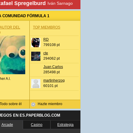
afael Spregelburd
Iván Sarnago
A COMUNIDAD FÓRMULA 1
 AUTOR DEL
TOP MIEMBROS
A
RD
799108 pt
cte
294062 pt
Juan Carlos
285498 pt
her A.l.
martinherzog
60101 pt
Todo sobre él
Hazte miembro
UEGOS EN ES.PAPERBLOG.COM
Arcade
Casino
Estrategia