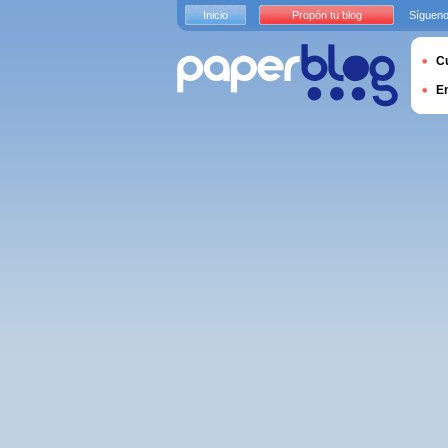
Inicio
Propón tu blog
Sígueno
Cu
E