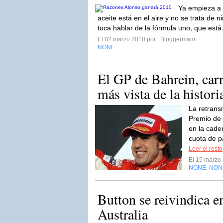
Ya empieza a 
aceite está en el aire y no se trata de 
toca hablar de la fórmula uno, que está
El 02 marzo 2010 por
Bloggermam
NONE
El GP de Bahrein, car
más vista de la histor
La retrans
Premio de 
en la cade
cuota de pa
Leer el resto
El 15 marzo
NONE
NON
,
Button se reivindica e
Australia