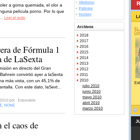
Atletismo
R
oler a goma quemada, el olor a
Patinaje
ninguna película porno. Por lo que
Hockey
L
...
Leer el resto
Archivos
EL
DÍ
2018
2017
rera de Fórmula 1
2016
2015
ia de LaSexta
2014
2013
misión en directo del Gran
2012
Bahrein convirtió ayer a laSexta
2011
na más vista, con un 45,1% de
2010
Est
julio 2010
ntalla. Con este dato, laSext...
junio 2010
mayo 2010
 2010 por
Estoestele
abril 2010
E
NONE
,
marzo 2010
n el caos de
J