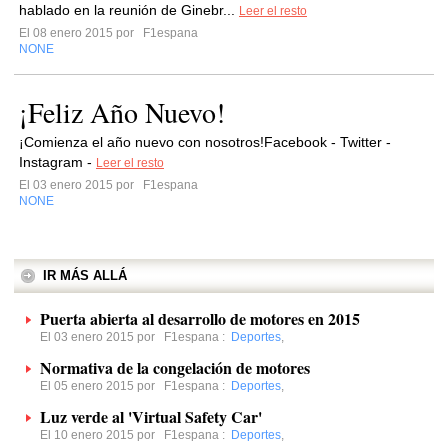
hablado en la reunión de Ginebr...
Leer el resto
El 08 enero 2015 por
F1espana
NONE
¡Feliz Año Nuevo!
¡Comienza el año nuevo con nosotros!Facebook - Twitter -
Instagram -
Leer el resto
El 03 enero 2015 por
F1espana
NONE
IR MÁS ALLÁ
Puerta abierta al desarrollo de motores en 2015
El 03 enero 2015 por
F1espana
:
Deportes
,
Normativa de la congelación de motores
El 05 enero 2015 por
F1espana
:
Deportes
,
Luz verde al 'Virtual Safety Car'
El 10 enero 2015 por
F1espana
:
Deportes
,