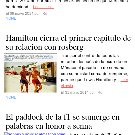
parrilla 2014 de Fórmula 1, a pesar del hecho de que Mercedes
ha dominad...
Leer el resto
El 09 mayo 2014 por
Rd
NONE
Hamilton cierra el primer capitulo de
su relacion con rosberg
Tras ser el centro de todas las
miradas después de lo ocurrido en
Mónaco el pasado fin de semana
con su amistad cerca de romperse,
parece que Lewis Hamilton y...
Leer
el resto
El 31 mayo 2014 por
Rd
NONE
El paddock de la f1 se sumerge en
palabras en honor a senna
Hace exactamente 20 años