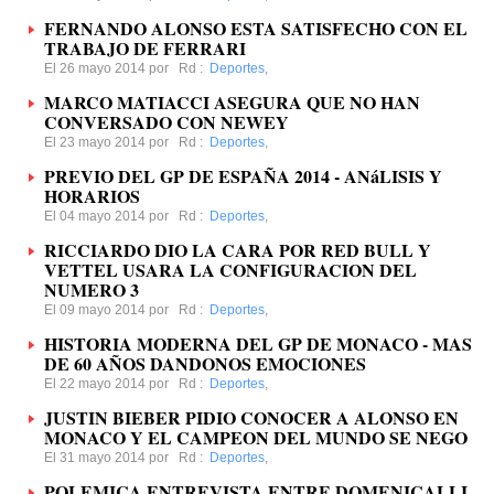
FERNANDO ALONSO ESTA SATISFECHO CON EL
TRABAJO DE FERRARI
El 26 mayo 2014 por
Rd
:
Deportes
,
MARCO MATIACCI ASEGURA QUE NO HAN
CONVERSADO CON NEWEY
El 23 mayo 2014 por
Rd
:
Deportes
,
PREVIO DEL GP DE ESPAÑA 2014 - ANáLISIS Y
HORARIOS
El 04 mayo 2014 por
Rd
:
Deportes
,
RICCIARDO DIO LA CARA POR RED BULL Y
VETTEL USARA LA CONFIGURACION DEL
NUMERO 3
El 09 mayo 2014 por
Rd
:
Deportes
,
HISTORIA MODERNA DEL GP DE MONACO - MAS
DE 60 AÑOS DANDONOS EMOCIONES
El 22 mayo 2014 por
Rd
:
Deportes
,
JUSTIN BIEBER PIDIO CONOCER A ALONSO EN
MONACO Y EL CAMPEON DEL MUNDO SE NEGO
El 31 mayo 2014 por
Rd
:
Deportes
,
POLEMICA ENTREVISTA ENTRE DOMENICALLI