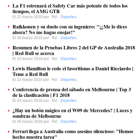
La F1 estrenará el Safety Car más potente de todos los
tiempos, el AMG GTR
El 21 marzo 2018 por
Rd
:
Deportes
,
Raikkonen y su duelo con su ingeniero: "¡¿Me lo dices
ahora? No me hagas enojar!"
El 30 marzo 2018 por
Rd
:
Deportes
,
Resumen de la Pruebas Libres 2 del GP de Australia 2018
| Red Bull se acerca
El 23 marzo 2018 por
Rd
:
Deportes
,
Lewis Hamilton le cede el favoritismo a Daniel Ricciardo |
Teme a Red Bull
El 22 marzo 2018 por
Rd
:
Deportes
,
Conferencia de prensa del sábado en Melbourne | Top 3
de la clasificación | F1 2018
El 24 marzo 2018 por
Rd
:
Deportes
,
¿Hay un botón mágico en el W09 de Mercedes? | Luces y
sombras de Melbourne
El 26 marzo 2018 por
Rd
:
Deportes
,
Ferrari llega a Australia como asesino silencioso: "Hemos
hecho nuestra tarea"