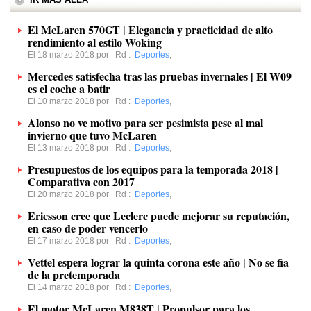
El McLaren 570GT | Elegancia y practicidad de alto
rendimiento al estilo Woking
El 18 marzo 2018 por
Rd
:
Deportes
,
Mercedes satisfecha tras las pruebas invernales | El W09
es el coche a batir
El 10 marzo 2018 por
Rd
:
Deportes
,
Alonso no ve motivo para ser pesimista pese al mal
invierno que tuvo McLaren
El 13 marzo 2018 por
Rd
:
Deportes
,
Presupuestos de los equipos para la temporada 2018 |
Comparativa con 2017
El 20 marzo 2018 por
Rd
:
Deportes
,
Ericsson cree que Leclerc puede mejorar su reputación,
en caso de poder vencerlo
El 17 marzo 2018 por
Rd
:
Deportes
,
Vettel espera lograr la quinta corona este año | No se fia
de la pretemporada
El 14 marzo 2018 por
Rd
:
Deportes
,
El motor McLaren M838T | Propulsor para los