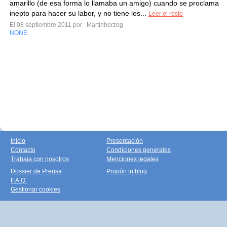
amarillo (de esa forma lo llamaba un amigo) cuando se proclama
inepto para hacer su labor, y no tiene los...
Leer el resto
El 08 septiembre 2011 por
Martinherzog
NONE
Inicio
Presentación
Contacto
Condiciones generales
Trabaja con nosotros
Menciones legales
Dossier de Prensa
Propón tu blog
F.A.Q.
Gestionar cookies