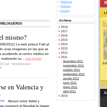
Atletismo
R
Patinaje
Hockey
L
Archivos
EL
PERBLOGUEROS
DÍ
2018
2017
 el mismo?
2016
2015
13/06/2011) La web polaca Fakt.pl
2014
2013
do unas imagenes en las que se
2012
a acudiendo al centro médico en
2011
 realizando su...
Leer el resto
diciembre 2011
Est
2011 por
Nestortazueco
noviembre 2011
E
octubre 2011
septiembre 2011
agosto 2011
junio 2011
rse en Valencia y
mayo 2011
o
abril 2011
J
2010
Abrazo entre Vettel y
ue comenzó el Mundial le hagan