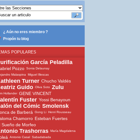
¿ Aún no eres miembro ?
Propón tu blog
EMAS POPULARES
urificación García
Peladilla
abriel Pozzo
Sonia Delaunay
ejandro Malaspina
Miguel Illescas
athleen Turner
Chucho Valdés
eatriz Guido
Zulu
Oliva Soto
GENE VINCENT
m Hollander
alentín Fuster
Yossi Benayoun
alón del Cómic
Smolensk
onca de Barberá
Gong Li
Henri Rousseau
aloma Chamorro
Esteban Fuertes
l Sueño de Morfeo
ntonio Trashorras
María Magdalena
oleá
Antonio Casal
Sabadabada