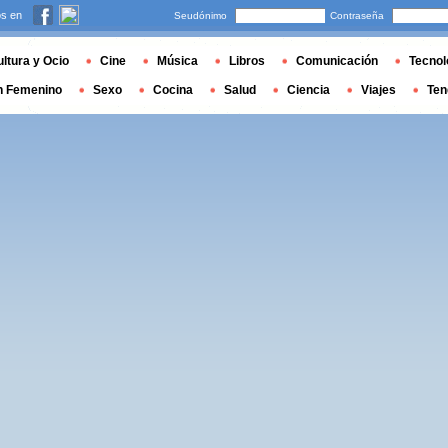
s en
Seudónimo
Contraseña
ltura y Ocio
Cine
Música
Libros
Comunicación
Tecnol
n Femenino
Sexo
Cocina
Salud
Ciencia
Viajes
Ten