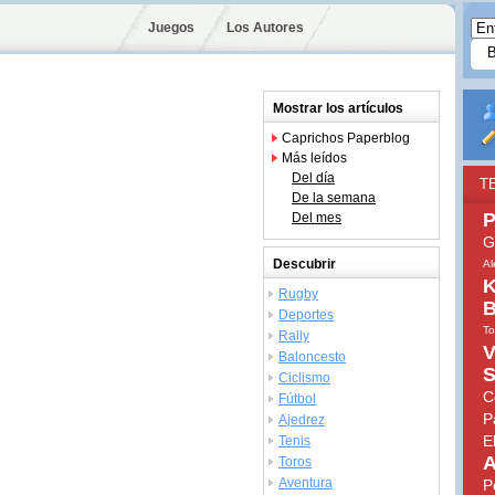
Juegos
Los Autores
Mostrar los artículos
Caprichos Paperblog
Más leídos
Del día
T
De la semana
P
Del mes
G
Descubrir
Al
K
Rugby
B
Deportes
To
Rally
V
Baloncesto
S
Ciclismo
C
Fútbol
P
Ajedrez
E
Tenis
A
Toros
Aventura
P