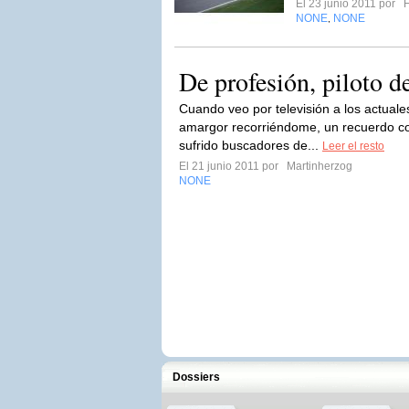
El 23 junio 2011 por
H
NONE
NONE
,
De profesión, piloto d
Cuando veo por televisión a los actuale
amargor recorriéndome, un recuerdo co
sufrido buscadores de...
Leer el resto
El 21 junio 2011 por
Martinherzog
NONE
Dossiers