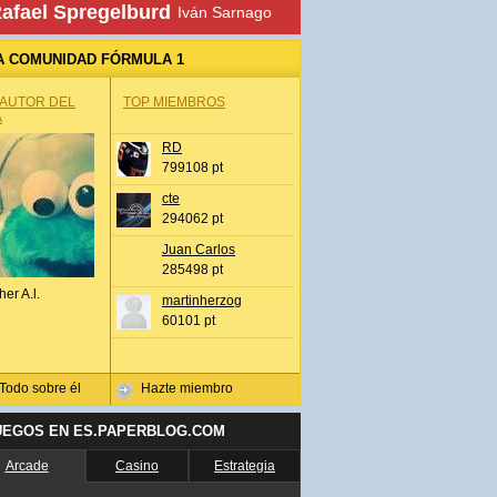
afael Spregelburd
Iván Sarnago
A COMUNIDAD FÓRMULA 1
 AUTOR DEL
TOP MIEMBROS
A
RD
799108 pt
cte
294062 pt
Juan Carlos
285498 pt
her A.l.
martinherzog
60101 pt
Todo sobre él
Hazte miembro
UEGOS EN ES.PAPERBLOG.COM
Arcade
Casino
Estrategia