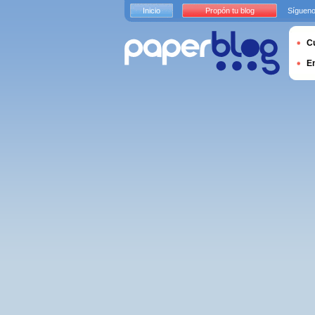
Inicio
Propón tu blog
Sígueno
Cu
E