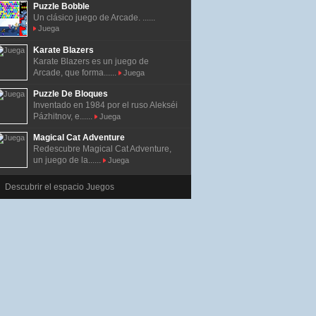
Puzzle Bobble
Un clásico juego de Arcade. ......
Juega
Karate Blazers
Karate Blazers es un juego de
Arcade, que forma......
Juega
Puzzle De Bloques
Inventado en 1984 por el ruso Alekséi
Pázhitnov, e......
Juega
Magical Cat Adventure
Redescubre Magical Cat Adventure,
un juego de la......
Juega
Descubrir el espacio Juegos