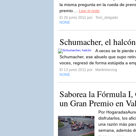
la misma pregunta en la rueda de prens
premio....
Leer el resto
El 26 junio 2011 por
Toni_delgado
NONE
Schumacher, el halcón
A veces se le pierde 
Schumacher, ese abuelo que supo retir
voces, regresó de forma estúpida a em
El 13 junio 2011 por
Martinherzog
NONE
Saborea la Fórmula I,
un Gran Premio en Va
Por HogaradasAunq
disfrutarlos, los af
una razón más para 
semana, además d