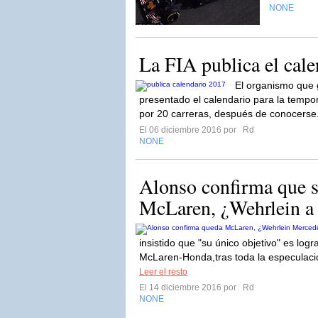
NONE
La FIA publica el cal
El organismo que g
presentado el calendario para la temp
por 20 carreras, después de conocerse
El 06 diciembre 2016 por
Rd
NONE
Alonso confirma que s
McLaren, ¿Wehrlein a
insistido que "su único objetivo" es lo
McLaren-Honda,tras toda la especulació
Leer el resto
El 14 diciembre 2016 por
Rd
NONE