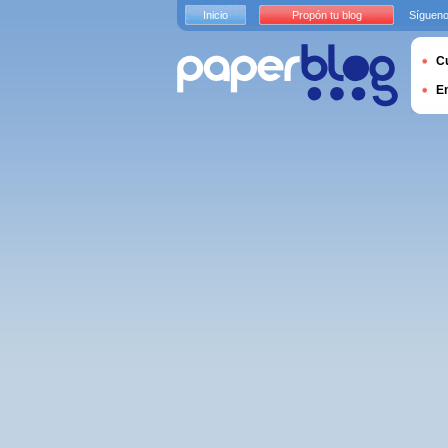
Inicio
Propón tu blog
Sígueno
Cu
E