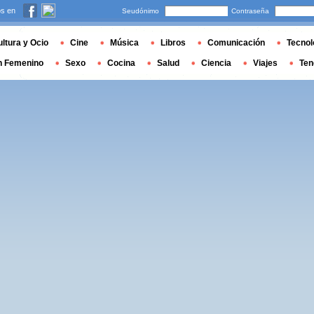
s en
Seudónimo
Contraseña
ltura y Ocio
Cine
Música
Libros
Comunicación
Tecnol
n Femenino
Sexo
Cocina
Salud
Ciencia
Viajes
Ten