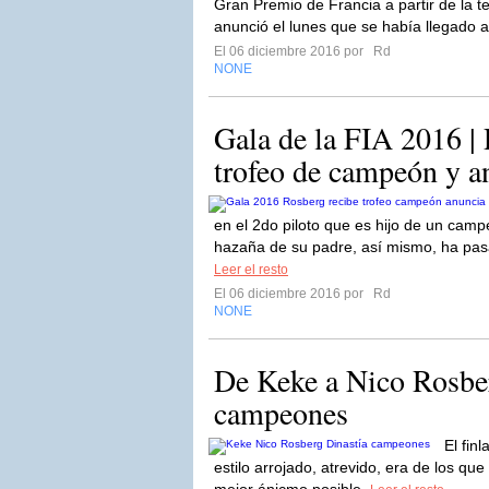
Gran Premio de Francia a partir de la 
anunció el lunes que se había llegado a
El 06 diciembre 2016 por
Rd
NONE
Gala de la FIA 2016 | 
trofeo de campeón y an
en el 2do piloto que es hijo de un cam
hazaña de su padre, así mismo, ha pas
Leer el resto
El 06 diciembre 2016 por
Rd
NONE
De Keke a Nico Rosber
campeones
El fin
estilo arrojado, atrevido, era de los q