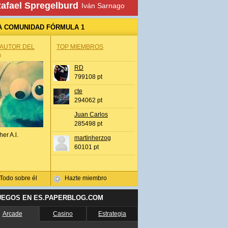
afael Spregelburd
Iván Sarnago
A COMUNIDAD FÓRMULA 1
 AUTOR DEL
TOP MIEMBROS
A
RD
799108 pt
cte
294062 pt
Juan Carlos
285498 pt
her A.l.
martinherzog
60101 pt
Todo sobre él
Hazte miembro
UEGOS EN ES.PAPERBLOG.COM
Arcade
Casino
Estrategia