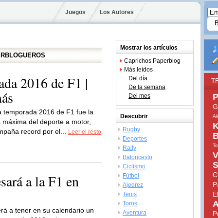
Juegos
Los Autores
Mostrar los artículos
PERBLOGUEROS
Caprichos Paperblog
Más leídos
ada 2016 de F1 |
Del día
T
De la semana
más
P
Del mes
G
a temporada 2016 de F1 fue la
Descubrir
Al
a máxima del deporte a motor,
K
Rugby
mpaña record por el...
Leer el resto
B
Deportes
To
Rally
V
Baloncesto
S
Ciclismo
C
sará a la F1 en
Fútbol
P
Ajedrez
E
Tenis
A
Toros
rá a tener en su calendario un
Aventura
P