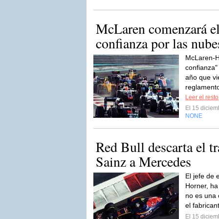
McLaren comenzará el
confianza por las nube
McLaren-H
confianza"
año que vi
reglamento
Leer el resto
El 15 dicie
NONE
Red Bull descarta el t
Sainz a Mercedes
El jefe de 
Horner, ha
no es una 
el fabrican
El 15 dicie