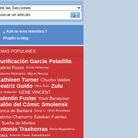
¿ Aún no eres miembro ?
Propón tu blog
EMAS POPULARES
urificación García
Peladilla
abriel Pozzo
Sonia Delaunay
ejandro Malaspina
Miguel Illescas
athleen Turner
Chucho Valdés
eatriz Guido
Zulu
Oliva Soto
GENE VINCENT
m Hollander
alentín Fuster
Yossi Benayoun
alón del Cómic
Smolensk
onca de Barberá
Gong Li
Henri Rousseau
aloma Chamorro
Esteban Fuertes
l Sueño de Morfeo
ntonio Trashorras
María Magdalena
oleá
Antonio Casal
Sabadabada