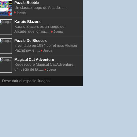
Puzzle Bobble
Un clásico juego de Arcade. ......
Juega
Karate Blazers
Karate Blazers es un juego de
Arcade, que forma......
Juega
Puzzle De Bloques
Inventado en 1984 por el ruso Alekséi
Pázhitnov, e......
Juega
Magical Cat Adventure
Redescubre Magical Cat Adventure,
un juego de la......
Juega
Descubrir el espacio Juegos