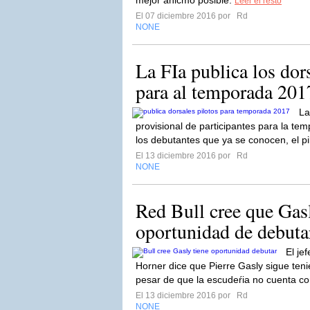
mejor ánicmo posible.
Leer el resto
El 07 diciembre 2016 por
Rd
NONE
La FIa publica los dors
para al temporada 201
La
provisional de participantes para la t
los debutantes que ya se conocen, el pi
El 13 diciembre 2016 por
Rd
NONE
Red Bull cree que Gasl
oportunidad de debuta
El je
Horner dice que Pierre Gasly sigue teni
pesar de que la escudeŕia no cuenta con
El 13 diciembre 2016 por
Rd
NONE