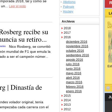
temporada 2018, tal y como se
Atletismo
R
 un...
Leer el resto
Patinaje
Hockey
L
Archivos
EL
DÍ
2018
Rosberg recibe su
2017
uncia su retiro...
2016
diciembre 2016
Nico Rosberg, se convritió
noviembre 2016
octubre 2016
peón mundial de F1 que emula la
septiembre 2016
ado a ser el campeón númer...
agosto 2016
julio 2016
Est
junio 2016
mayo 2016
abril 2016
marzo 2016
g | Dinastía de
febrero 2016
enero 2016
2015
J
2014
landes volador original, tenía
2013
ue empezaba cada carrera con el
2012