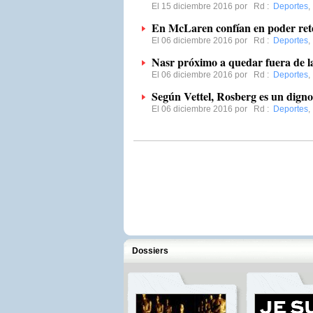
El 15 diciembre 2016 por
Rd
:
Deportes
,
En McLaren confían en poder rete
El 06 diciembre 2016 por
Rd
:
Deportes
,
Nasr próximo a quedar fuera de l
El 06 diciembre 2016 por
Rd
:
Deportes
,
Según Vettel, Rosberg es un dign
El 06 diciembre 2016 por
Rd
:
Deportes
,
Dossiers