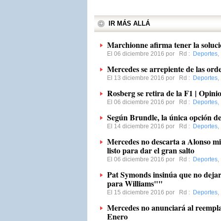
IR MÁS ALLÁ
Marchionne afirma tener la soluci
El 06 diciembre 2016 por
Rd
:
Deportes
,
Mercedes se arrepiente de las or
El 13 diciembre 2016 por
Rd
:
Deportes
,
Rosberg se retira de la F1 | Opini
El 06 diciembre 2016 por
Rd
:
Deportes
,
Según Brundle, la única opción d
El 14 diciembre 2016 por
Rd
:
Deportes
,
Mercedes no descarta a Alonso mi
listo para dar el gran salto
El 06 diciembre 2016 por
Rd
:
Deportes
,
Pat Symonds insinúa que no dejará
para Williams""
El 15 diciembre 2016 por
Rd
:
Deportes
,
Mercedes no anunciará al reempla
Enero