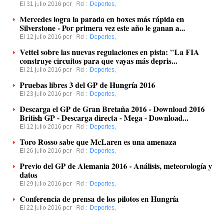
El 31 julio 2016 por
Rd
:
Deportes
,
Mercedes logra la parada en boxes más rápida en
Silverstone - Por primera vez este año le ganan a...
El 12 julio 2016 por
Rd
:
Deportes
,
Vettel sobre las nuevas regulaciones en pista: "La FIA
construye circuitos para que vayas más depris...
El 21 julio 2016 por
Rd
:
Deportes
,
Pruebas libres 3 del GP de Hungría 2016
El 23 julio 2016 por
Rd
:
Deportes
,
Descarga el GP de Gran Bretaña 2016 - Download 2016
British GP - Descarga directa - Mega - Download...
El 12 julio 2016 por
Rd
:
Deportes
,
Toro Rosso sabe que McLaren es una amenaza
El 26 julio 2016 por
Rd
:
Deportes
,
Previo del GP de Alemania 2016 - Análisis, meteorología y
datos
El 29 julio 2016 por
Rd
:
Deportes
,
Conferencia de prensa de los pilotos en Hungría
El 22 julio 2016 por
Rd
:
Deportes
,