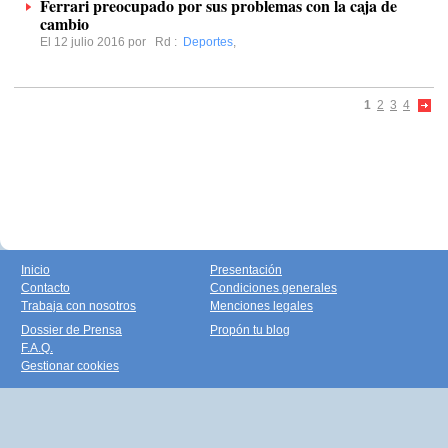
Ferrari preocupado por sus problemas con la caja de
cambio
El 12 julio 2016 por
Rd
:
Deportes
,
1
2
3
4
Inicio
Presentación
Contacto
Condiciones generales
Trabaja con nosotros
Menciones legales
Dossier de Prensa
Propón tu blog
F.A.Q.
Gestionar cookies