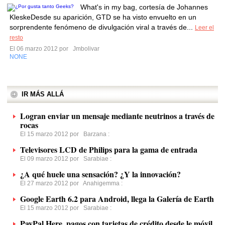
What's in my bag, cortesía de Johannes
KleskeDesde su aparición, GTD se ha visto envuelto en un
sorprendente fenómeno de divulgación viral a través de...
Leer el
resto
El 06 marzo 2012 por
Jmbolivar
NONE
IR MÁS ALLÁ
Logran enviar un mensaje mediante neutrinos a través de
rocas
El 15 marzo 2012 por
Barzana
:
Televisores LCD de Philips para la gama de entrada
El 09 marzo 2012 por
Sarabiae
:
¿A qué huele una sensación? ¿Y la innovación?
El 27 marzo 2012 por
Anahigemma
:
Google Earth 6.2 para Android, llega la Galería de Earth
El 15 marzo 2012 por
Sarabiae
:
PayPal Here, pagos con tarjetas de crédito desde le móvil