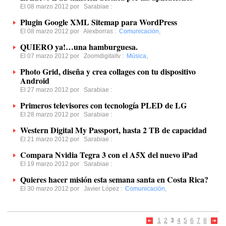
El 08 marzo 2012 por
Sarabiae
:
Plugin Google XML Sitemap para WordPress
El 08 marzo 2012 por
Alexborras
:
Comunicación
,
QUIERO ya!…una hamburguesa.
El 07 marzo 2012 por
Zoomdigitaltv
:
Música
,
Photo Grid, diseña y crea collages con tu dispositivo
Android
El 27 marzo 2012 por
Sarabiae
:
Primeros televisores con tecnología PLED de LG
El 28 marzo 2012 por
Sarabiae
:
Western Digital My Passport, hasta 2 TB de capacidad
El 21 marzo 2012 por
Sarabiae
:
Compara Nvidia Tegra 3 con el A5X del nuevo iPad
El 19 marzo 2012 por
Sarabiae
:
Quieres hacer misión esta semana santa en Costa Rica?
El 30 marzo 2012 por
Javier López
:
Comunicación
,
1
2
3
4
5
6
7
8