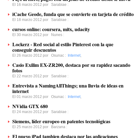
El 16 marzo 2012 por
Sarabiae
:
iCache Geode, funda que se convierte en tarjeta de crédito
El 18 marzo 2012 por
Sarabiae
:
cursos online: coursera, mitx, udacity
El 30 marzo 2012 por
Nunes
:
Lockerz - Red social al estilo Pinterest con la que
conseguir descuentos
El 26 marzo 2012 por
Osunac
:
Internet
,
Casio Exilim EX-ZR200, destaca por su rapidez sacando
fotos
El 22 marzo 2012 por
Sarabiae
:
Entrevista a NamingAllThings; una lluvia de ideas en
internet
El 01 marzo 2012 por
Osunac
:
Internet
,
NVidia GTX 680
El 24 marzo 2012 por
Sarabiae
:
Siemens, líder europeo en patentes tecnológicas
El 25 marzo 2012 por
Barzana
:
El nuevo iPad tambien destaca por las aplicaciones