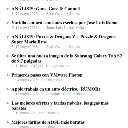
ANÁLISIS: Guns, Gore & Cannoli
El 09 mayo 2015 por
Raúl Vázquez Santos
:
Yuridia cantará canciones escritas por José Luis Roma
El 12 mayo 2015 por
Jorge Luis Barrios Mejia
:
ANÁLISIS: Puzzle & Dragons Z + Puzzle & Dragons
Super Mario Bros
El 17 mayo 2015 por
Raúl Vázquez Santos
:
Se filtra una nueva imagen de la Samsung Galaxy Tab S2
de 9,7 pulgadas
El 11 mayo 2015 por
Henry Ramirez
:
Primeros pasos con VMware Photon
El 04 mayo 2015 por
Dbigcloud
:
Apple trabaja en un auto eléctrico. (RUMOR)
El 19 mayo 2015 por
Ecualink
:
Comunicación
,
Las mejores ofertas y tarifas móviles, los gigas más
baratos
El 13 mayo 2015 por
Dante85
:
Mejores tarifas de ADSL más baratas
El 05 mayo 2015 por
Dante85
: