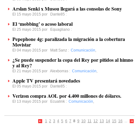
Arslan Senki x Musou llegará a las consolas de Sony
El 15 mayo 2015 por
Dante85
:
El ‘mobbing’ o acoso laboral
El 25 mayo 2015 por
Equagliano
:
Pepephone 4g: paralizada la migración a la cobertura
Movistar
El 04 mayo 2015 por
Matt Sanz
:
Comunicación
,
¿Se puede suspender la copa del Rey por pitidos al himno
y al Rey?
El 21 mayo 2015 por
Alexborras
:
Comunicación
,
Apple TV presentará novedades
El 05 mayo 2015 por
Dante85
:
Verizon compra AOL por 4.400 millones de dólares.
El 13 mayo 2015 por
Ecualink
:
Comunicación
,
1
2
3
4
5
6
7
8
9
10
11
12
13
14
15
16
...