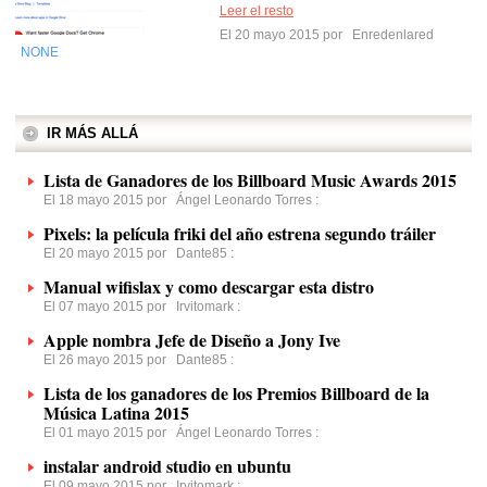
Leer el resto
El 20 mayo 2015 por
Enredenlared
NONE
IR MÁS ALLÁ
Lista de Ganadores de los Billboard Music Awards 2015
El 18 mayo 2015 por
Ángel Leonardo Torres
:
Pixels: la película friki del año estrena segundo tráiler
El 20 mayo 2015 por
Dante85
:
Manual wifislax y como descargar esta distro
El 07 mayo 2015 por
Irvitomark
:
Apple nombra Jefe de Diseño a Jony Ive
El 26 mayo 2015 por
Dante85
:
Lista de los ganadores de los Premios Billboard de la
Música Latina 2015
El 01 mayo 2015 por
Ángel Leonardo Torres
:
instalar android studio en ubuntu
El 09 mayo 2015 por
Irvitomark
: