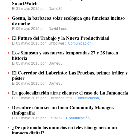
SmartWatch
El 31 mayo 2015 por
Dante85
:
Gosun, la barbacoa solar ecológica que funciona incluso
de noche
El 06 mayo 2015 por
David León
:
El Futuro del Trabajo y la Nueva Productividad
El 03 mayo 2015 por
Jmbolivar
:
Comunicación
,
Los Simpson y sus nuevas temporadas 27 y 28 hacen
historia
El 05 mayo 2015 por
Dante85
:
El Corredor del Laberinto: Las Pruebas, primer tráiler y
póster
El 20 mayo 2015 por
Dante85
:
La geolocalización atrae clientes: el caso de La Jamonería
El 22 mayo 2015 por
Gersonbeltran
:
Comunicación
,
Descubre cómo ser un buen Community Manager.
(Infografía)
El 02 mayo 2015 por
Ecualink
:
Comunicación
,
¿De qué modo los anuncios en televisión generan un
impacto digital?