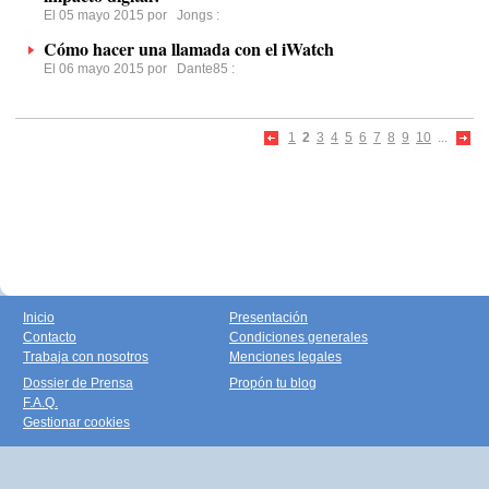
El 05 mayo 2015 por
Jongs
:
Cómo hacer una llamada con el iWatch
El 06 mayo 2015 por
Dante85
:
1
2
3
4
5
6
7
8
9
10
...
Inicio
Presentación
Contacto
Condiciones generales
Trabaja con nosotros
Menciones legales
Dossier de Prensa
Propón tu blog
F.A.Q.
Gestionar cookies