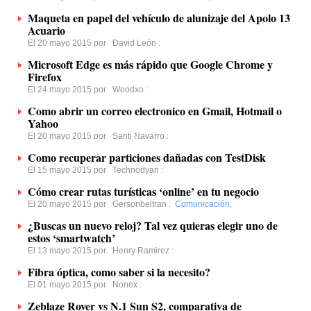
Maqueta en papel del vehículo de alunizaje del Apolo 13
Acuario
El 20 mayo 2015 por
David León
:
Microsoft Edge es más rápido que Google Chrome y
Firefox
El 24 mayo 2015 por
Woodxo
:
Como abrir un correo electronico en Gmail, Hotmail o
Yahoo
El 20 mayo 2015 por
Santi Navarro
:
Como recuperar particiones dañadas con TestDisk
El 15 mayo 2015 por
Technodyan
:
Cómo crear rutas turísticas ‘online’ en tu negocio
El 20 mayo 2015 por
Gersonbeltran
:
Comunicación
,
¿Buscas un nuevo reloj? Tal vez quieras elegir uno de
estos ‘smartwatch’
El 13 mayo 2015 por
Henry Ramirez
:
Fibra óptica, como saber si la necesito?
El 01 mayo 2015 por
Nonex
:
Zeblaze Rover vs N.1 Sun S2, comparativa de