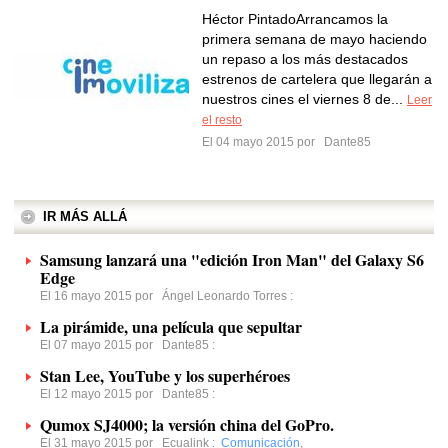
Héctor PintadoArrancamos la
primera semana de mayo haciendo
un repaso a los más destacados
estrenos de cartelera que llegarán a
nuestros cines el viernes 8 de...
Leer
el resto
El 04 mayo 2015 por
Dante85
IR MÁS ALLÁ
Samsung lanzará una "edición Iron Man" del Galaxy S6
Edge
El 16 mayo 2015 por
Ángel Leonardo Torres
:
La pirámide, una película que sepultar
El 07 mayo 2015 por
Dante85
:
Stan Lee, YouTube y los superhéroes
El 12 mayo 2015 por
Dante85
:
Qumox SJ4000; la versión china del GoPro.
El 31 mayo 2015 por
Ecualink
:
Comunicación
,