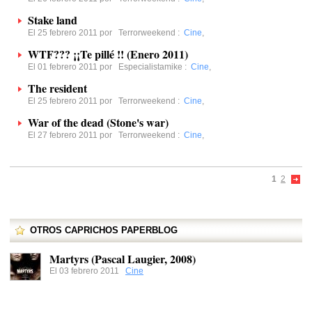
Stake land
El 25 febrero 2011 por
Terrorweekend
:
Cine
,
WTF??? ¡¡Te pillé !! (Enero 2011)
El 01 febrero 2011 por
Especialistamike
:
Cine
,
The resident
El 25 febrero 2011 por
Terrorweekend
:
Cine
,
War of the dead (Stone's war)
El 27 febrero 2011 por
Terrorweekend
:
Cine
,
1
2
OTROS CAPRICHOS PAPERBLOG
Martyrs (Pascal Laugier, 2008)
El 03 febrero 2011
Cine