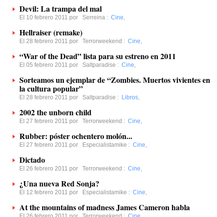
Devil: La trampa del mal
El 10 febrero 2011 por
Serreina
:
Cine
,
Hellraiser (remake)
El 28 febrero 2011 por
Terrorweekend
:
Cine
,
“War of the Dead” lista para su estreno en 2011
El 05 febrero 2011 por
Saltparadise
:
Cine
,
Sorteamos un ejemplar de “Zombies. Muertos vivientes en
la cultura popular”
El 28 febrero 2011 por
Saltparadise
:
Libros
,
2002 the unborn child
El 27 febrero 2011 por
Terrorweekend
:
Cine
,
Rubber: póster ochentero molón...
El 27 febrero 2011 por
Especialistamike
:
Cine
,
Dictado
El 26 febrero 2011 por
Terrorweekend
:
Cine
,
¿Una nueva Red Sonja?
El 12 febrero 2011 por
Especialistamike
:
Cine
,
At the mountains of madness James Cameron habla
El 26 febrero 2011 por
Terrorweekend
:
Cine
,