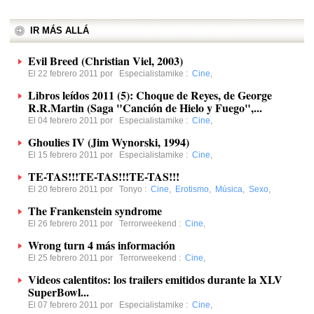
IR MÁS ALLÁ
Evil Breed (Christian Viel, 2003)
El 22 febrero 2011 por
Especialistamike
:
Cine
,
Libros leídos 2011 (5): Choque de Reyes, de George
R.R.Martin (Saga "Canción de Hielo y Fuego",...
El 04 febrero 2011 por
Especialistamike
:
Cine
,
Ghoulies IV (Jim Wynorski, 1994)
El 15 febrero 2011 por
Especialistamike
:
Cine
,
TE-TAS!!!TE-TAS!!!TE-TAS!!!
El 20 febrero 2011 por
Tonyo
:
Cine
,
Erotismo
,
Música
,
Sexo
,
The Frankenstein syndrome
El 26 febrero 2011 por
Terrorweekend
:
Cine
,
Wrong turn 4 más información
El 25 febrero 2011 por
Terrorweekend
:
Cine
,
Videos calentitos: los trailers emitidos durante la XLV
SuperBowl...
El 07 febrero 2011 por
Especialistamike
:
Cine
,