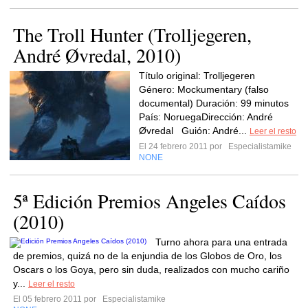
The Troll Hunter (Trolljegeren,
André Øvredal, 2010)
Título original: Trolljegeren
Género: Mockumentary (falso
documental) Duración: 99 minutos
País: NoruegaDirección: André
Øvredal Guión: André...
Leer el resto
El 24 febrero 2011 por
Especialistamike
NONE
5ª Edición Premios Angeles Caídos
(2010)
Turno ahora para una entrada
de premios, quizá no de la enjundia de los Globos de Oro, los
Oscars o los Goya, pero sin duda, realizados con mucho cariño
y...
Leer el resto
El 05 febrero 2011 por
Especialistamike