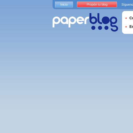
Inicio
Propón tu blog
Sígueno
Cu
E