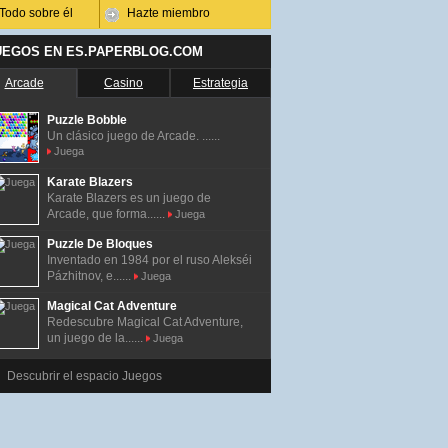
Todo sobre él
Hazte miembro
UEGOS EN ES.PAPERBLOG.COM
Arcade
Casino
Estrategia
Puzzle Bobble
Un clásico juego de Arcade. ......
Juega
Karate Blazers
Karate Blazers es un juego de
Arcade, que forma......
Juega
Puzzle De Bloques
Inventado en 1984 por el ruso Alekséi
Pázhitnov, e......
Juega
Magical Cat Adventure
Redescubre Magical Cat Adventure,
un juego de la......
Juega
Descubrir el espacio Juegos