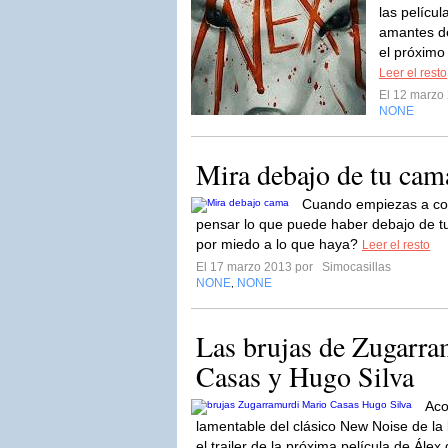
las pelícu
amantes de
el próximo
Leer el resto
El 12 marzo
NONE
Mira debajo de tu cam
Cuando empiezas a conc
pensar lo que puede haber debajo de t
por miedo a lo que haya?
Leer el resto
El 17 marzo 2013 por
Simocasillas
NONE
NONE
,
Las brujas de Zugarr
Casas y Hugo Silva
Aco
lamentable del clásico New Noise de l
el trailer de la próxima película de Álex d