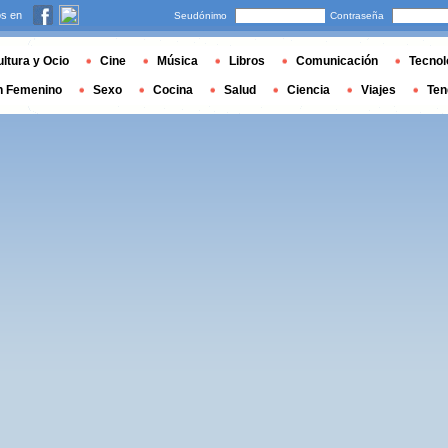
s en
Seudónimo
Contraseña
ltura y Ocio
Cine
Música
Libros
Comunicación
Tecnol
n Femenino
Sexo
Cocina
Salud
Ciencia
Viajes
Ten