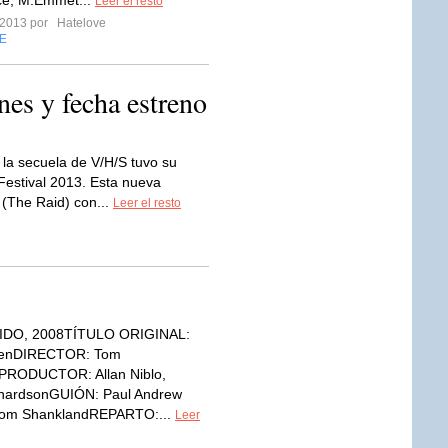
ce, M.Emmet...
Leer el resto
 2013 por
Hatelove
E
es y fecha estreno
 la secuela de V/H/S tuvo su
Festival 2013. Esta nueva
 (The Raid) con...
Leer el resto
IDO, 2008TÍTULO ORIGINAL:
renDIRECTOR: Tom
PRODUCTOR: Allan Niblo,
hardsonGUIÓN: Paul Andrew
 Tom ShanklandREPARTO:...
Leer