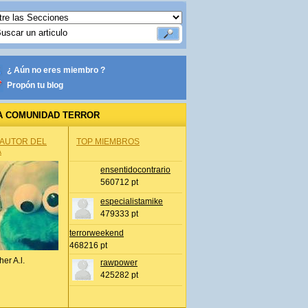
¿ Aún no eres miembro ?
Propón tu blog
A COMUNIDAD TERROR
 AUTOR DEL
TOP MIEMBROS
A
ensentidocontrario
560712 pt
especialistamike
479333 pt
terrorweekend
468216 pt
her A.l.
rawpower
425282 pt