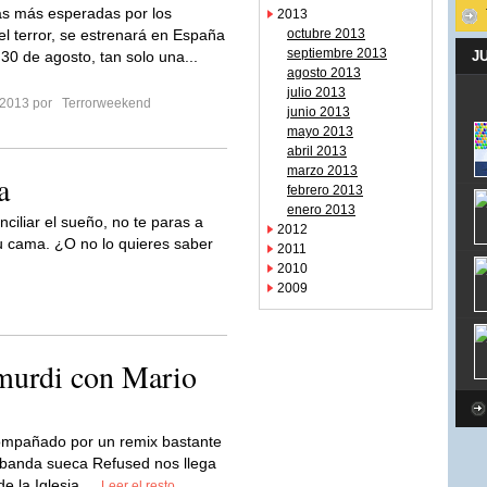
las más esperadas por los
2013
l terror, se estrenará en España
octubre 2013
septiembre 2013
 30 de agosto, tan solo una...
J
agosto 2013
julio 2013
 2013 por
Terrorweekend
junio 2013
mayo 2013
abril 2013
marzo 2013
a
febrero 2013
enero 2013
iliar el sueño, no te paras a
2012
u cama. ¿O no lo quieres saber
2011
2010
2009
amurdi con Mario
mpañado por un remix bastante
a banda sueca Refused nos llega
e la Iglesia,...
Leer el resto