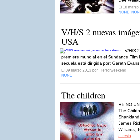
Dee Walla
El 18 marzo
NONE
NON
,
V/H/S 2 nuevas imágen
USA
V/H/S 2
premiere mundial en el Sundance Film 
secuela está dirigida por: Gareth Evans
El 09 marzo 2013 por
Terrorweekend
NONE
The children
REINO UN
The Child
Shankland
James Ric
Williams,
el resto