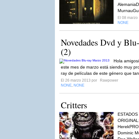
AlemaniaDi
MurnauGui
El 08 marzo
NONE
Novedades Dvd y Blu
(2)
Hola amigos/
este mes de marzo está siendo muy pro
ray de películas de este género que ta
El 26 marzo 2013 por
Rawpower
NONE
NONE
,
Critters
ESTADOS 
ORIGINAL:
HerekPRO
Dominic M