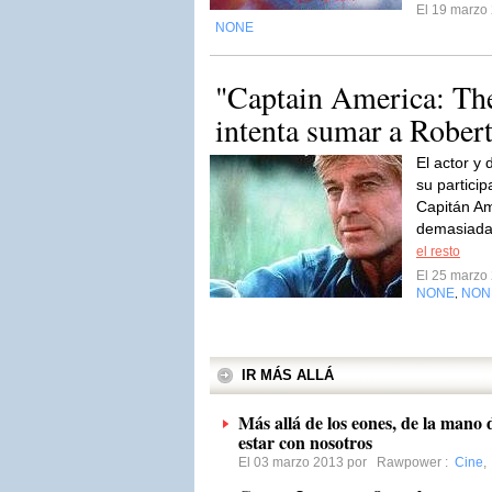
El 19 marzo
NONE
"Captain America: The
intenta sumar a Rober
El actor y
su partici
Capitán Am
demasiada 
el resto
El 25 marzo
NONE
NON
,
IR MÁS ALLÁ
Más allá de los eones, de la mano
estar con nosotros
El 03 marzo 2013 por
Rawpower
:
Cine