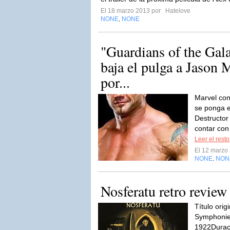
El 18 marzo 2013 por
Hatelove
NONE
NONE
,
"Guardians of the Gal
baja el pulga a Jason
por...
Marvel co
se ponga e
Destructor 
contar con
Leer el resto
El 12 marzo
NONE
NON
,
Nosferatu retro review
Título orig
Symphonie
1922Duraci