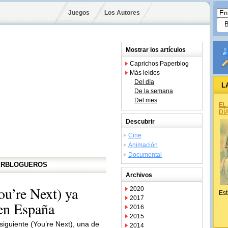
Juegos
Los Autores
Mostrar los artículos
Caprichos Paperblog
Más leídos
Del día
L
De la semana
Del mes
EL
DÍ
Descubrir
Cine
Animación
Documental
PERBLOGUEROS
Archivos
ou’re Next) ya
2020
Est
2017
 en España
2016
2015
 siguiente (You’re Next), una de
2014