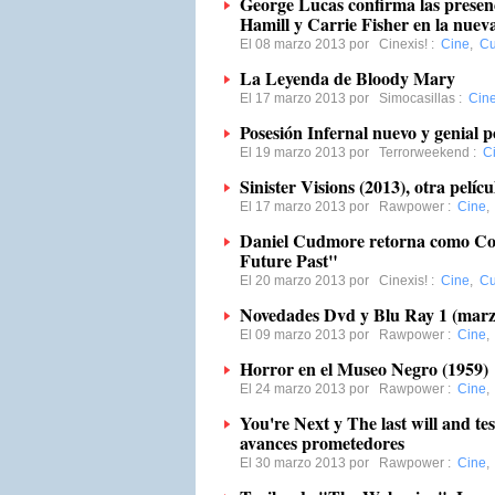
George Lucas confirma las presen
Hamill y Carrie Fisher en la nueva
El 08 marzo 2013 por
Cinexis!
:
Cine
,
Cu
La Leyenda de Bloody Mary
El 17 marzo 2013 por
Simocasillas
:
Cin
Posesión Infernal nuevo y genial p
El 19 marzo 2013 por
Terrorweekend
:
C
Sinister Visions (2013), otra pelíc
El 17 marzo 2013 por
Rawpower
:
Cine
Daniel Cudmore retorna como Co
Future Past"
El 20 marzo 2013 por
Cinexis!
:
Cine
,
Cu
Novedades Dvd y Blu Ray 1 (marz
El 09 marzo 2013 por
Rawpower
:
Cine
Horror en el Museo Negro (1959)
El 24 marzo 2013 por
Rawpower
:
Cine
You're Next y The last will and te
avances prometedores
El 30 marzo 2013 por
Rawpower
:
Cine