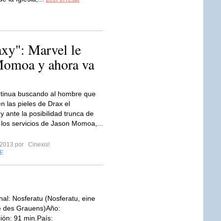
axy": Marvel le
 Momoa y ahora va
ntinua buscando al hombre que
n las pieles de Drax el
y ante la posibilidad trunca de
 los servicios de Jason Momoa,...
 2013 por
Cinexis!
E
inal: Nosferatu (Nosferatu, eine
 des Grauens)Año:
ón: 91 min.País: