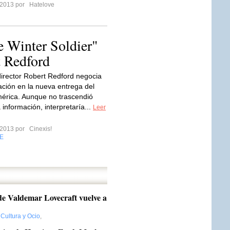
 2013 por
Hatelove
 Winter Soldier"
t Redford
 director Robert Redford negocia
pación en la nueva entrega del
érica. Aunque no trascendió
información, interpretaría...
Leer
 2013 por
Cinexis!
E
 de Valdemar Lovecraft vuelve a
,
Cultura y Ocio
,