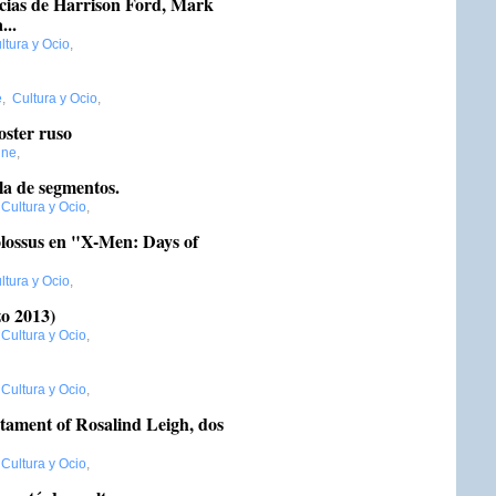
cias de Harrison Ford, Mark
...
ltura y Ocio
,
e
,
Cultura y Ocio
,
oster ruso
ine
,
ula de segmentos.
,
Cultura y Ocio
,
lossus en "X-Men: Days of
ltura y Ocio
,
o 2013)
,
Cultura y Ocio
,
,
Cultura y Ocio
,
stament of Rosalind Leigh, dos
,
Cultura y Ocio
,