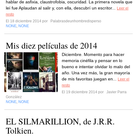
hablar de asfixia, claustrofobia, oscuridad. La primera novela que
leí fue Aplaudan al salir y, con ella, descubrí un escritor...
Leer el
resto
El 18 diciembre 2014 por
Palabrasdeunhombredisperso
NONE
NONE
,
Mis diez películas de 2014
Diciembre. Momento para hacer
memoria cinéfila y pensar en lo
bueno e intentar olvidar lo malo del
año. Una vez más, la gran mayoría
de mis favoritas juegan en...
Leer el
resto
El 19 diciembre 2014 por
Javier Parra
González
NONE
NONE
,
EL SILMARILLION, de J.R.R.
Tolkien.