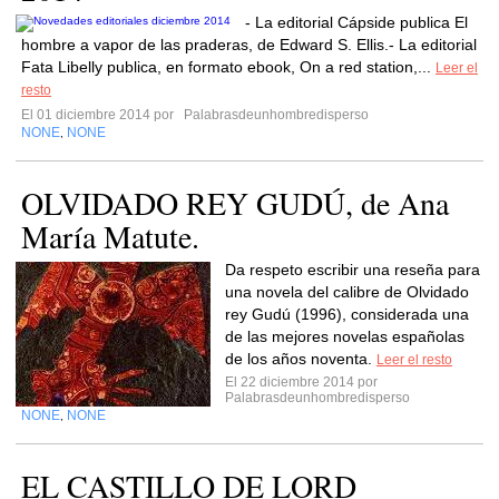
- La editorial Cápside publica El
hombre a vapor de las praderas, de Edward S. Ellis.- La editorial
Fata Libelly publica, en formato ebook, On a red station,...
Leer el
resto
El 01 diciembre 2014 por
Palabrasdeunhombredisperso
NONE
NONE
,
OLVIDADO REY GUDÚ, de Ana
María Matute.
Da respeto escribir una reseña para
una novela del calibre de Olvidado
rey Gudú (1996), considerada una
de las mejores novelas españolas
de los años noventa.
Leer el resto
El 22 diciembre 2014 por
Palabrasdeunhombredisperso
NONE
NONE
,
EL CASTILLO DE LORD