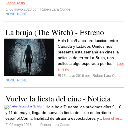
Leer el resto
El 06 mayo 2016 por
Rubén Lara Conde
NONE
NONE
,
La bruja (The Witch) - Estreno
Hola hola!La co-producción entre
Canadá y Estados Unidos nos
presenta esta semana en cines la
película de terror La Bruja, una
película algo esperada por los...
Leer
el resto
El 13 mayo 2016 por
Rubén Lara Conde
NONE
NONE
,
Vuelve la fiesta del cine - Noticia
Hola hola!Durante los próximos días 9, 10
y 11 de mayo, llega de nuevo la fiesta del cine en territorio
español.Con la finalidad de atraer a espectadores y...
Leer el resto
El 03 mayo 2016 por
Rubén Lara Conde