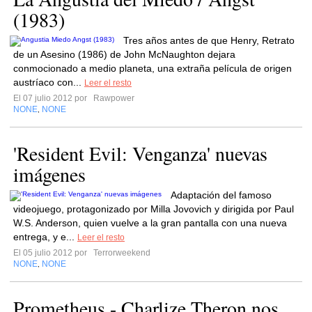
(1983)
Tres años antes de que Henry, Retrato
de un Asesino (1986) de John McNaughton dejara
conmocionado a medio planeta, una extraña película de origen
austríaco con...
Leer el resto
El 07 julio 2012 por
Rawpower
NONE
NONE
,
'Resident Evil: Venganza' nuevas
imágenes
Adaptación del famoso
videojuego, protagonizado por Milla Jovovich y dirigida por Paul
W.S. Anderson, quien vuelve a la gran pantalla con una nueva
entrega, y e...
Leer el resto
El 05 julio 2012 por
Terrorweekend
NONE
NONE
,
Prometheus - Charlize Theron nos