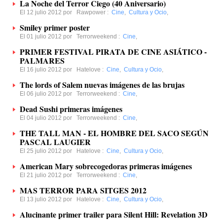
La Noche del Terror Ciego (40 Aniversario)
El 12 julio 2012 por
Rawpower
:
Cine
,
Cultura y Ocio
,
Smiley primer poster
El 01 julio 2012 por
Terrorweekend
:
Cine
,
PRIMER FESTIVAL PIRATA DE CINE ASIÁTICO -
PALMARES
El 16 julio 2012 por
Hatelove
:
Cine
,
Cultura y Ocio
,
The lords of Salem nuevas imágenes de las brujas
El 06 julio 2012 por
Terrorweekend
:
Cine
,
Dead Sushi primeras imágenes
El 04 julio 2012 por
Terrorweekend
:
Cine
,
THE TALL MAN - EL HOMBRE DEL SACO SEGÚN
PASCAL LAUGIER
El 25 julio 2012 por
Hatelove
:
Cine
,
Cultura y Ocio
,
American Mary sobrecogedoras primeras imágenes
El 21 julio 2012 por
Terrorweekend
:
Cine
,
MAS TERROR PARA SITGES 2012
El 13 julio 2012 por
Hatelove
:
Cine
,
Cultura y Ocio
,
Alucinante primer trailer para Silent Hill: Revelation 3D