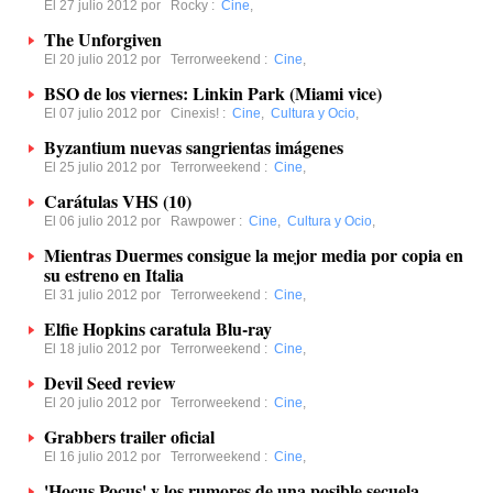
El 27 julio 2012 por
Rocky
:
Cine
,
The Unforgiven
El 20 julio 2012 por
Terrorweekend
:
Cine
,
BSO de los viernes: Linkin Park (Miami vice)
El 07 julio 2012 por
Cinexis!
:
Cine
,
Cultura y Ocio
,
Byzantium nuevas sangrientas imágenes
El 25 julio 2012 por
Terrorweekend
:
Cine
,
Carátulas VHS (10)
El 06 julio 2012 por
Rawpower
:
Cine
,
Cultura y Ocio
,
Mientras Duermes consigue la mejor media por copia en
su estreno en Italia
El 31 julio 2012 por
Terrorweekend
:
Cine
,
Elfie Hopkins caratula Blu-ray
El 18 julio 2012 por
Terrorweekend
:
Cine
,
Devil Seed review
El 20 julio 2012 por
Terrorweekend
:
Cine
,
Grabbers trailer oficial
El 16 julio 2012 por
Terrorweekend
:
Cine
,
'Hocus Pocus' y los rumores de una posible secuela