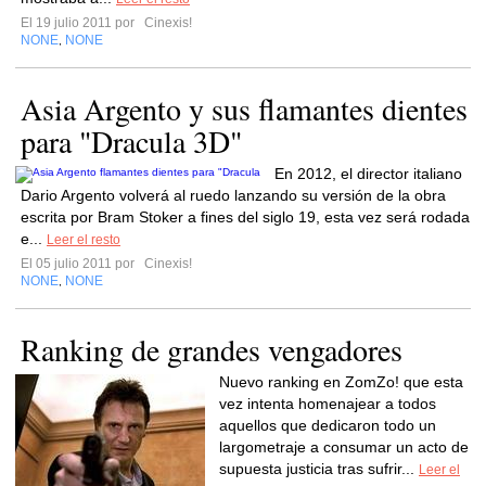
El 19 julio 2011 por
Cinexis!
NONE
NONE
,
Asia Argento y sus flamantes dientes
para "Dracula 3D"
En 2012, el director italiano
Dario Argento volverá al ruedo lanzando su versión de la obra
escrita por Bram Stoker a fines del siglo 19, esta vez será rodada
e...
Leer el resto
El 05 julio 2011 por
Cinexis!
NONE
NONE
,
Ranking de grandes vengadores
Nuevo ranking en ZomZo! que esta
vez intenta homenajear a todos
aquellos que dedicaron todo un
largometraje a consumar un acto de
supuesta justicia tras sufrir...
Leer el