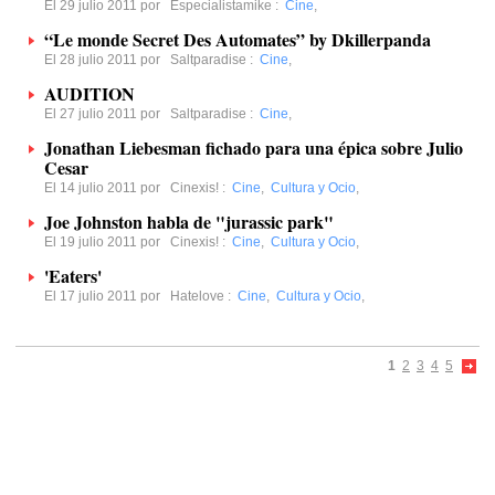
El 29 julio 2011 por
Especialistamike
:
Cine
,
“Le monde Secret Des Automates” by Dkillerpanda
El 28 julio 2011 por
Saltparadise
:
Cine
,
AUDITION
El 27 julio 2011 por
Saltparadise
:
Cine
,
Jonathan Liebesman fichado para una épica sobre Julio
Cesar
El 14 julio 2011 por
Cinexis!
:
Cine
,
Cultura y Ocio
,
Joe Johnston habla de "jurassic park"
El 19 julio 2011 por
Cinexis!
:
Cine
,
Cultura y Ocio
,
'Eaters'
El 17 julio 2011 por
Hatelove
:
Cine
,
Cultura y Ocio
,
1
2
3
4
5