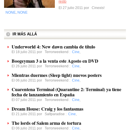
resto
El 27 julio 2011 por
Cinexis!
NONE
NONE
,
IR MÁS ALLÁ
Underworld 4: New dawn cambia de título
El 18 julio 2011 por
Terrorweekend
:
Cine
,
Boogeyman 3 a la venta este Agosto en DVD
El 26 julio 2011 por
Terrorweekend
:
Cine
,
Mientras duermes (Sleep tight) nuevos posters
El 06 julio 2011 por
Terrorweekend
:
Cine
,
Cuarentena Terminal (Quarantine 2: Terminal) ya tiene
fecha de lanzamiento en España
El 07 julio 2011 por
Terrorweekend
:
Cine
,
Dream House: Craig y los fantasmas
El 21 julio 2011 por
Saltparadise
:
Cine
,
The lords of Salem arma de tortura
El 06 julio 2011 por
Terrorweekend
:
Cine
,