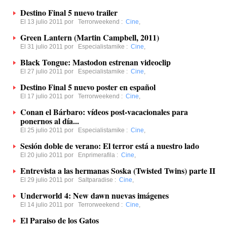
Destino Final 5 nuevo trailer
El 13 julio 2011 por
Terrorweekend
:
Cine
,
Green Lantern (Martin Campbell, 2011)
El 31 julio 2011 por
Especialistamike
:
Cine
,
Black Tongue: Mastodon estrenan videoclip
El 27 julio 2011 por
Especialistamike
:
Cine
,
Destino Final 5 nuevo poster en español
El 17 julio 2011 por
Terrorweekend
:
Cine
,
Conan el Bárbaro: vídeos post-vacacionales para
ponernos al día...
El 25 julio 2011 por
Especialistamike
:
Cine
,
Sesión doble de verano: El terror está a nuestro lado
El 20 julio 2011 por
Enprimerafila
:
Cine
,
Entrevista a las hermanas Soska (Twisted Twins) parte II
El 29 julio 2011 por
Saltparadise
:
Cine
,
Underworld 4: New dawn nuevas imágenes
El 14 julio 2011 por
Terrorweekend
:
Cine
,
El Paraiso de los Gatos