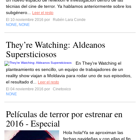
un nuevo espacio de reflexión e investigación dentro de las
técnias del cine de terror. Ya hablamos anteriormente sobre los
subgénero...
Leer el resto
El 10 noviembre 2016 por
Rubén Lara Conde
NONE
NONE
,
They’re Watching: Aldeanos
Supersticiosos
En They're Watching el
planteamiento es sencillo, un equipo de trabajadores de un
reality show viajan a Moldavia para rodar uno de sus episodios,
el resultado d...
Leer el resto
El 04 noviembre 2016 por
Cinetoxico
NONE
Películas de terror por estrenar en
2016 - Especial
Hola hola!Ya se aproximan las
fechas navideñas y con ellas el fin