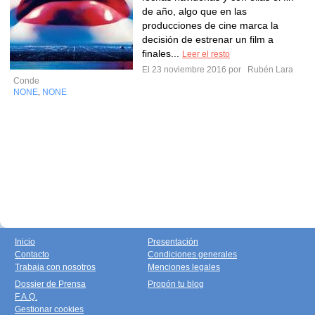
de año, algo que en las
producciones de cine marca la
decisión de estrenar un film a
finales...
Leer el resto
El 23 noviembre 2016 por
Rubén Lara
Conde
NONE
NONE
,
Inicio
Presentación
Contacto
Condiciones generales
Trabaja con nosotros
Menciones legales
Dossier de Prensa
Propón tu blog
F.A.Q.
Gestionar cookies