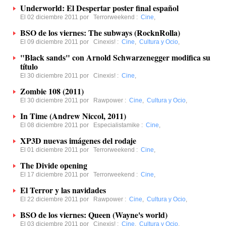
Underworld: El Despertar poster final español
El 02 diciembre 2011 por
Terrorweekend
:
Cine
,
BSO de los viernes: The subways (RocknRolla)
El 09 diciembre 2011 por
Cinexis!
:
Cine
,
Cultura y Ocio
,
"Black sands" con Arnold Schwarzenegger modifica su
título
El 30 diciembre 2011 por
Cinexis!
:
Cine
,
Zombie 108 (2011)
El 30 diciembre 2011 por
Rawpower
:
Cine
,
Cultura y Ocio
,
In Time (Andrew Niccol, 2011)
El 08 diciembre 2011 por
Especialistamike
:
Cine
,
XP3D nuevas imágenes del rodaje
El 01 diciembre 2011 por
Terrorweekend
:
Cine
,
The Divide opening
El 17 diciembre 2011 por
Terrorweekend
:
Cine
,
El Terror y las navidades
El 22 diciembre 2011 por
Rawpower
:
Cine
,
Cultura y Ocio
,
BSO de los viernes: Queen (Wayne's world)
El 03 diciembre 2011 por
Cinexis!
:
Cine
,
Cultura y Ocio
,