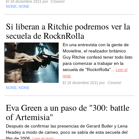
El 16 diciembre 2011 por
Cinexis!
NONE
NONE
,
Si liberan a Ritchie podremos ver la
secuela de RocknRolla
En una entrevista con la gente de
Movieline, el realizador británico
Guy Ritchie confesó tener todo listo
para comenzar a trabajar en la
secuela de "RocknRolla"...
Leer el
resto
El 16 diciembre 2011 por
Cinexis!
NONE
NONE
,
Eva Green a un paso de "300: battle
of Artemisia"
Después de confirmar las presencias de Gerard Butler y Lena
Headey a modo de cameo, poco se sabía de esta secuela del
film de 2006.
Leer el resto