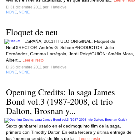
vivimos en tierras catalanas, y es que asistiremos al...
Leer el resto
El 31 diciembre 2011 por
Hatelove
NONE
NONE
,
Floquet de neu
ESPAÑA, 2011TÍTULO ORIGINAL: Floquet de
NeuDIRECTOR: Andrés G. SchaerPRODUCTOR: Julio
Fernández, Gemma Larrègola, Jordi RoigéGUIÓN: Amèlia Mora,
Albert...
Leer el resto
El 26 diciembre 2011 por
Hatelove
NONE
NONE
,
Opening Credits: la saga James
Bond vol.3 (1987-2008, el trio
Dalton, Brosnan y...
Sexto gunbarrel usado en el decimoquinto film de la saga,
primero con Timothy Dalton En esta tercera y última entrega de
los "opening credits" de films de la...
Leer el resto