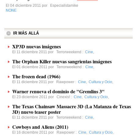
El 04 diciembre 2011 por
Especialistamike
NONE
IR MÁS ALLÁ
XP3D nuevas imágenes
El 11 diciembre 2011 por
Terrorweekend
:
Cine
,
The Orphan Killer nuevas sangrientas imágenes
El 01 diciembre 2011 por
Terrorweekend
:
Cine
,
The frozen dead (1966)
El 11 diciembre 2011 por
Rawpower
:
Cine
,
Cultura y Ocio
,
Warner renueva el dominio de "Gremlins 3"
El 23 diciembre 2011 por
Cinexis!
:
Cine
,
Cultura y Ocio
,
The Texas Chainsaw Massacre 3D (La Matanza de Texas
3D) nuevo teaser poster
El 11 diciembre 2011 por
Terrorweekend
:
Cine
,
Cowboys and Aliens (2011)
El 16 diciembre 2011 por
Rawpower
:
Cine
,
Cultura y Ocio
,