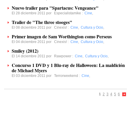
Nuevo trailer para "Spartacus: Vengeance"
El 28 diciembre 2011 por
Especialistamike
:
Cine
,
Trailer de "The three stooges"
El 08 diciembre 2011 por
Cinexis!
:
Cine
,
Cultura y Ocio
,
Primer imagen de Sam Worthington como Perseus
El 04 diciembre 2011 por
Cinexis!
:
Cine
,
Cultura y Ocio
,
Smiley (2012)
El 14 diciembre 2011 por
Rawpower
:
Cine
,
Cultura y Ocio
,
Concurso 1 DVD y 1 Blu-ray de Halloween: La maldición
de Michael Myers
El 03 diciembre 2011 por
Terrorweekend
:
Cine
,
1
2
3
4
5
6