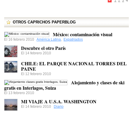
1
2
3
4
OTROS CAPRICHOS PAPERBLOG
México: contaminación visual
El 16 febrero 2010
América Latina
,
Expatriados
Descubre el otro París
El 14 febrero 2010
CHILE: EL PARQUE NACIONAL TORRES DEL
PAINE
El 12 febrero 2010
Alojamiento y clases de ski
gratis en Interlagos, Suiza
El 13 febrero 2010
MI VIAJE A U.S.A. WASHINGTON
El 14 febrero 2010
Diario