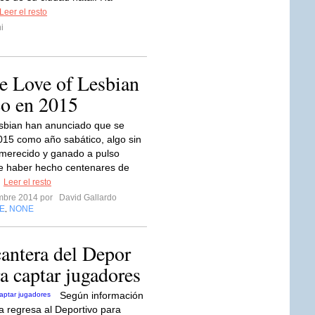
Leer el resto
i
e Love of Lesbian
co en 2015
sbian han anunciado que se
15 como año sabático, algo sin
merecido y ganado a pulso
e haber hecho centenares de
.
Leer el resto
embre 2014 por
David Gallardo
E
NONE
,
cantera del Depor
ra captar jugadores
Según información
a regresa al Deportivo para