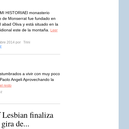
 MI HISTORIAEl monasterio
o de Monserrat fue fundado en
l abad Oliva y está situado en la
idional este de la montaña.
Leer
mbre 2014 por
Trini
E
stumbrados a vivir con muy poco
" Paolo Angeli Aprovechando la
el resto
ez
 Lesbian finaliza
gira de...