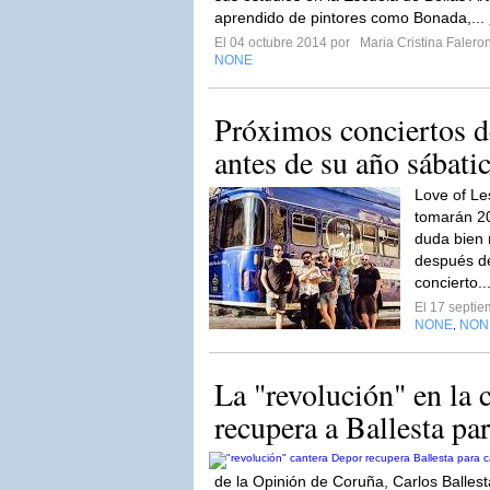
aprendido de pintores como Bonada,...
El 04 octubre 2014 por
Maria Cristina Faleron
NONE
Próximos conciertos d
antes de su año sábati
Love of Le
tomarán 20
duda bien 
después d
concierto..
El 17 septi
NONE
NON
,
La "revolución" en la 
recupera a Ballesta pa
de la Opinión de Coruña, Carlos Ballest