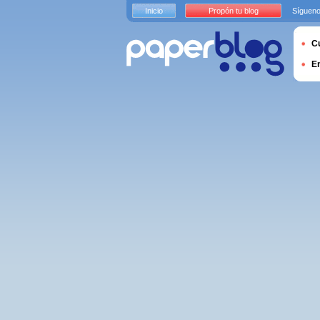
Inicio
Propón tu blog
Sígueno
Cu
E