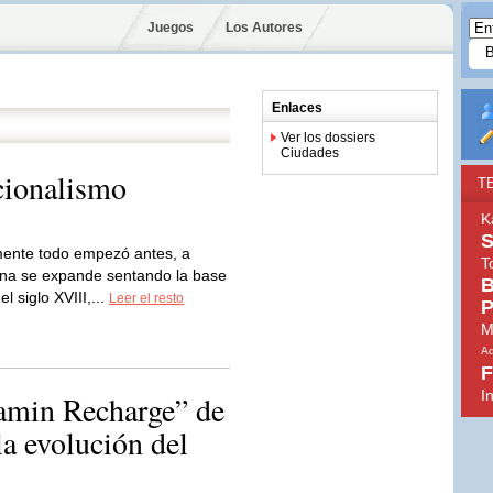
Juegos
Los Autores
Enlaces
Ver los dossiers
Ciudades
acionalismo
T
K
mente todo empezó antes, a
T
lana se expande sentando la base
B
 siglo XVIII,...
Leer el resto
P
M
Ad
F
I
amin Recharge” de
evolución del