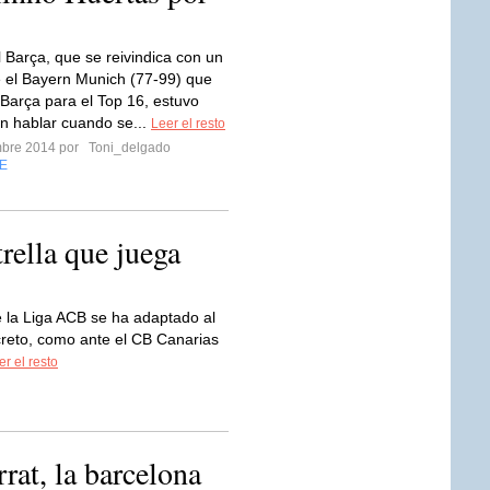
l Barça, que se reivindica con un
te el Bayern Munich (77-99) que
l Barça para el Top 16, estuvo
in hablar cuando se...
Leer el resto
mbre 2014 por
Toni_delgado
E
trella que juega
 la Liga ACB se ha adaptado al
creto, como ante el CB Canarias
er el resto
rat, la barcelona