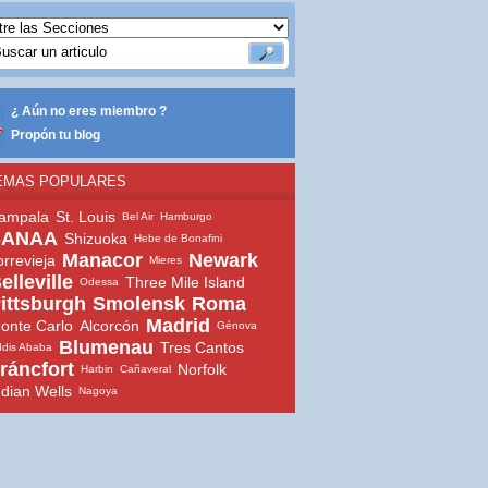
¿ Aún no eres miembro ?
Propón tu blog
EMAS POPULARES
ampala
St. Louis
Bel Air
Hamburgo
SANAA
Shizuoka
Hebe de Bonafini
Manacor
Newark
orrevieja
Mieres
elleville
Three Mile Island
Odessa
ittsburgh
Smolensk
Roma
Madrid
onte Carlo
Alcorcón
Génova
Blumenau
Tres Cantos
dis Ababa
ráncfort
Norfolk
Harbin
Cañaveral
ndian Wells
Nagoya