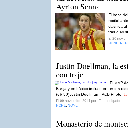
Ayrton Senna
El base de
recital an
clasifica a
tres días s
El 20 novie
NONE
NON
,
Justin Doellman, la es
con traje
El MVP de
Barça y es básico incluso en un día dis
(66-80)Justin Doellman - ACB Photo.
Le
El 09 noviembre 2014 por
Toni_delgado
NONE
NONE
,
Monasterio de montser