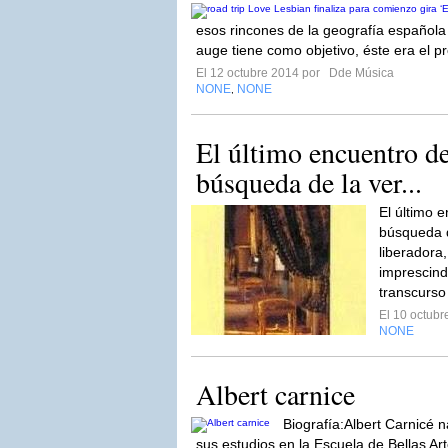
esos rincones de la geografía español
auge tiene como objetivo, éste era el pr
El 12 octubre 2014 por
Dde Música
NONE
NONE
,
El último encuentro d
búsqueda de la ver...
El último 
búsqueda 
liberadora
imprescindi
transcurso
El 10 octub
NONE
Albert carnice
Biografía:Albert Carnicé 
sus estudios en la Escuela de Bellas Ar