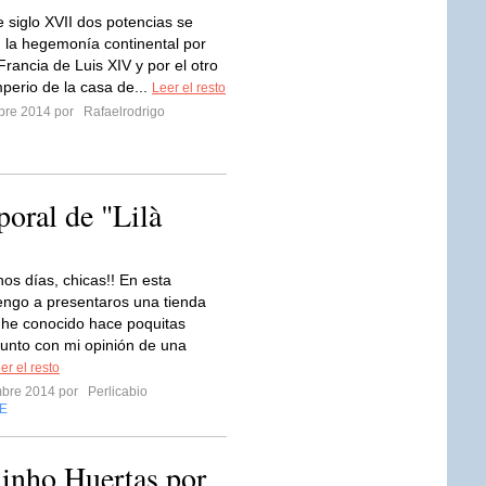
e siglo XVII dos potencias se
 la hegemonía continental por
Francia de Luis XIV y por el otro
mperio de la casa de...
Leer el resto
mbre 2014 por
Rafaelrodrigo
oral de "Lilà
os días, chicas!! En esta
engo a presentaros una tienda
 he conocido hace poquitas
unto con mi opinión de una
er el resto
mbre 2014 por
Perlicabio
E
inho Huertas por