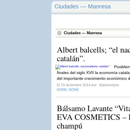
Ciudades — Manresa
Ciudades — Manresa
Albert balcells; “el n
catalán”.
Posible
finales del siglo XVII la economía cata
del importante crecimiento económico del
El 16 diciembre 2014 por
Malaventura
NONE
NONE
,
Bálsamo Lavante “Vit
EVA COSMETICS – la 
champú