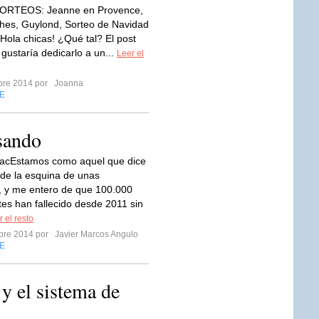
SORTEOS: Jeanne en Provence,
hes, Guylond, Sorteo de Navidad
¡Hola chicas! ¿Qué tal? El post
gustaría dedicarlo a un...
Leer el
mbre 2014 por
Joanna
E
sando
racEstamos como aquel que dice
a de la esquina de unas
, y me entero de que 100.000
es han fallecido desde 2011 sin
 el resto
mbre 2014 por
Javier Marcos Angulo
E
y el sistema de