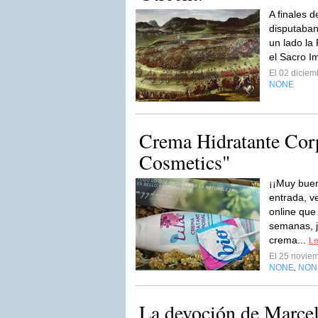
A finales d
disputaban
un lado la 
el Sacro I
El 02 dicie
NONE
Crema Hidratante Corp
Cosmetics"
¡¡Muy buen
entrada, v
online que
semanas, j
crema...
Le
El 25 novie
NONE
NON
,
La devoción de Marcel