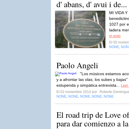
d' abans, d' avui i de...
MI VIDA Y
benedictin
1027 por e
ladera mer
el resto
El 05 novie
NONE
NON
,
Paolo Angeli
"Los músicos estamos aco
y a afrontar las olas, los subes y bajas
estupenda y simpática entrevista...
Leer 
El 02 noviembre 2014 por
Roberto Domingu
NONE
NONE
NONE
NONE
NONE
,
,
,
,
El road trip de Love of
para dar comienzo a la 