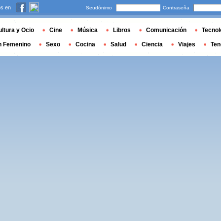
s en
Seudónimo
Contraseña
ltura y Ocio
Cine
Música
Libros
Comunicación
Tecnol
n Femenino
Sexo
Cocina
Salud
Ciencia
Viajes
Ten