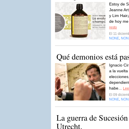
Estoy de 
Jeanne Art
y Lim Hair
de hoy me 
resto
El 11 dicie
NONE
NON
,
Qué demonios está pa
Ignacio Ci
a la vuelt
elecciones
dependient
habe...
Leer
El 09 dicie
NONE
NON
,
La guerra de Sucesión 
Utrecht.