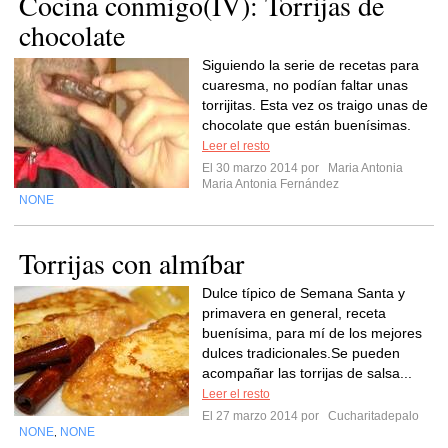
Cocina conmigo(IV): Torrijas de
chocolate
Siguiendo la serie de recetas para
cuaresma, no podían faltar unas
torrijitas. Esta vez os traigo unas de
chocolate que están buenísimas.
Leer el resto
El 30 marzo 2014 por
Maria Antonia
Maria Antonia Fernández
NONE
Torrijas con almíbar
Dulce típico de Semana Santa y
primavera en general, receta
buenísima, para mí de los mejores
dulces tradicionales.Se pueden
acompañar las torrijas de salsa...
Leer el resto
El 27 marzo 2014 por
Cucharitadepalo
NONE
NONE
,