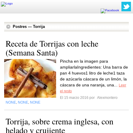
Postres — Torrija
Receta de Torrijas con leche
(Semana Santa)
Pincha en la imagen para
ampliarlaIngredientes: Una barra de
pan 4 huevos1 litro de leche1 taza
de azúcarla cáscara de un limón, la
cáscara de una naranja, una...
Leer
el resto
El 15 marzo 2016 por
Alexmontero
NONE
NONE
NONE
,
,
Torrija, sobre crema inglesa, con
helado y crujiente