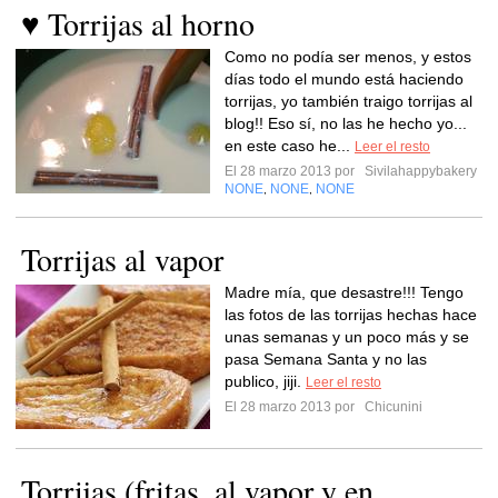
♥ Torrijas al horno
Como no podía ser menos, y estos
días todo el mundo está haciendo
torrijas, yo también traigo torrijas al
blog!! Eso sí, no las he hecho yo...
en este caso he...
Leer el resto
El 28 marzo 2013 por
Sivilahappybakery
NONE
NONE
NONE
,
,
Torrijas al vapor
Madre mía, que desastre!!! Tengo
las fotos de las torrijas hechas hace
unas semanas y un poco más y se
pasa Semana Santa y no las
publico, jiji.
Leer el resto
El 28 marzo 2013 por
Chicunini
Torrijas (fritas, al vapor y en