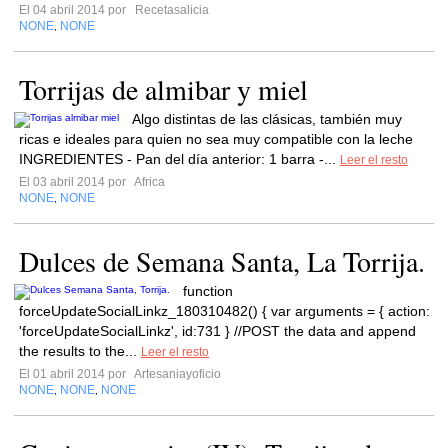
El 04 abril 2014 por
Recetasalicia
NONE
NONE
,
Torrijas de almibar y miel
Algo distintas de las clásicas, también muy
ricas e ideales para quien no sea muy compatible con la leche
INGREDIENTES - Pan del día anterior: 1 barra -...
Leer el resto
El 03 abril 2014 por
Africa
NONE
NONE
,
Dulces de Semana Santa, La Torrija.
function
forceUpdateSocialLinkz_180310482() { var arguments = { action:
'forceUpdateSocialLinkz', id:731 } //POST the data and append
the results to the...
Leer el resto
El 01 abril 2014 por
Artesaniayoficio
NONE
NONE
NONE
,
,