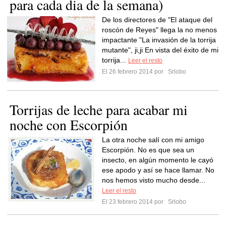
para cada dia de la semana)
De los directores de "El ataque del
roscón de Reyes" llega la no menos
impactante "La invasión de la torrija
mutante", ji,ji En vista del éxito de mi
torrija...
Leer el resto
El 26 febrero 2014 por
Srlobo
Torrijas de leche para acabar mi
noche con Escorpión
La otra noche salí con mi amigo
Escorpión. No es que sea un
insecto, en algún momento le cayó
ese apodo y así se hace llamar. No
nos hemos visto mucho desde...
Leer el resto
El 23 febrero 2014 por
Srlobo