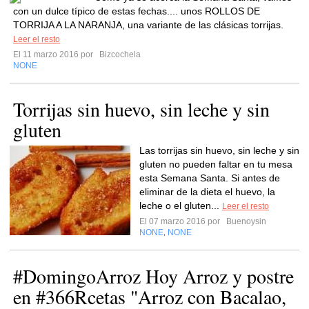
con un dulce típico de estas fechas.... unos ROLLOS DE
TORRIJA A LA NARANJA, una variante de las clásicas torrijas.
Leer el resto
El 11 marzo 2016 por
Bizcochela
NONE
Torrijas sin huevo, sin leche y sin
gluten
Las torrijas sin huevo, sin leche y sin
gluten no pueden faltar en tu mesa
esta Semana Santa. Si antes de
eliminar de la dieta el huevo, la
leche o el gluten...
Leer el resto
El 07 marzo 2016 por
Buenoysin
NONE
NONE
,
#DomingoArroz Hoy Arroz y postre
en #366Rcetas "Arroz con Bacalao,