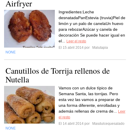
Airfryer
Ingredientes:Leche
desnatadaPanEstevia (truvia)Piel de
limón y un palo de canelaUn huevo
para rebozarAzúcar y canela de
decoración Se puede hacer igual en
el...
Leer el resto
El 15 abril 2014 por
Malutapia
NONE
Canutillos de Torrija rellenos de
Nutella
Vamos con un dulce típico de
Semana Santa, las torrijas. Pero
esta vez las vamos a preparar de
una forma diferente, enrolladas y
además rellenas de crema de...
Leer
el resto
El 14 abril 2014 por
Masdulcequesalado
NONE