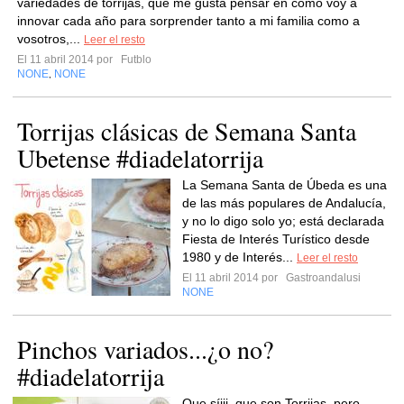
variedades de torrijas, que me gusta pensar en cómo voy a
innovar cada año para sorprender tanto a mi familia como a
vosotros,...
Leer el resto
El 11 abril 2014 por
Futblo
NONE
NONE
,
Torrijas clásicas de Semana Santa
Ubetense #diadelatorrija
La Semana Santa de Úbeda es una
de las más populares de Andalucía,
y no lo digo solo yo; está declarada
Fiesta de Interés Turístico desde
1980 y de Interés...
Leer el resto
El 11 abril 2014 por
Gastroandalusi
NONE
Pinchos variados...¿o no?
#diadelatorrija
Que síiii, que son Torrijas, pero