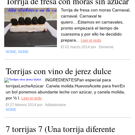
Torrija de fresa con moras sin azúcar
Torrija de fresa con moras Carnaval,
carnaval. Carnaval te
quiero....Estamos en carnavales,
pronto empezará el tiempo de
cuaresma y por ello he decidido
prepara...
Leer el resto
El 02 marzo 2014 por
Dimanse
NONE
NONE
,
Torrijas con vino de jerez dulce
INGREDIENTESPan especial para
torrijasLecheAzúcar .Canela molida.HuevosAceite para freírEn
un bol ponemos abundante leche con azúcar, y canela molida,
por ½ l.
Leer el resto
El 27 febrero 2014 por
Aditadonaire
NONE
7 torrijas 7 (Una torrija diferente