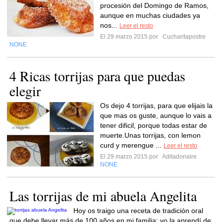
procesión del Domingo de Ramos,
aunque en muchas ciudades ya
nos...
Leer el resto
El 29 marzo 2015 por
Cucharitapostre
NONE
4 Ricas torrijas para que puedas
elegir
Os dejo 4 torrijas, para que elijais la
que mas os guste, aunque lo vais a
tener dificil, porque todas estar de
muerte.Unas torrijas, con lemon
curd y merengue ...
Leer el resto
El 29 marzo 2015 por
Aditadonaire
NONE
Las torrijas de mi abuela Angelita
Hoy os traigo una receta de tradición oral
que debe llevar más de 100 años en mi familia: yo la aprendí de