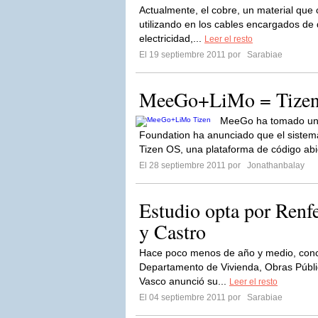
Actualmente, el cobre, un material que
utilizando en los cables encargados de d
electricidad,...
Leer el resto
El 19 septiembre 2011 por
Sarabiae
MeeGo+LiMo = Tize
MeeGo ha tomado un 
Foundation ha anunciado que el sistem
Tizen OS, una plataforma de código abi
El 28 septiembre 2011 por
Jonathanbalay
Estudio opta por Renfe
y Castro
Hace poco menos de año y medio, concr
Departamento de Vivienda, Obras Públi
Vasco anunció su...
Leer el resto
El 04 septiembre 2011 por
Sarabiae