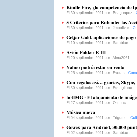
Kindle Fire, ¿la competencia de I
El 30 septiembre 2011 por
Beagonpoz
:
5 Criterios para Entender las Ac
El 30 septiembre 2011 por
Jmbolivar
:
Co
Getjar Gold, aplicaciones de pago
El 10 septiembre 2011 por
Sarabiae
:
Avión Fokker E III
El 20 septiembre 2011 por
Alma2061
:
Yahoo podría estar en venta
El 25 septiembre 2011 por
Everas
:
Comu
Con regalos así… gracias, Skype,
El 30 septiembre 2011 por
Equagliano
:
hotIMG - El alojamiento de imáge
El 27 septiembre 2011 por
Osunac
:
Música nueva
El 04 septiembre 2011 por
Trigomo
:
Cult
Gowex para Android, 30.000 punt
El 02 septiembre 2011 por
Sarabiae
: