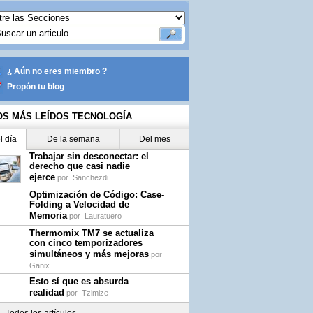
¿ Aún no eres miembro ?
Propón tu blog
OS MÁS LEÍDOS TECNOLOGÍA
l día
De la semana
Del mes
Trabajar sin desconectar: el
derecho que casi nadie
ejerce
por
Sanchezdi
Optimización de Código: Case-
Folding a Velocidad de
Memoria
por
Lauratuero
Thermomix TM7 se actualiza
con cinco temporizadores
simultáneos y más mejoras
por
Ganix
Esto sí que es absurda
realidad
por
Tzimize