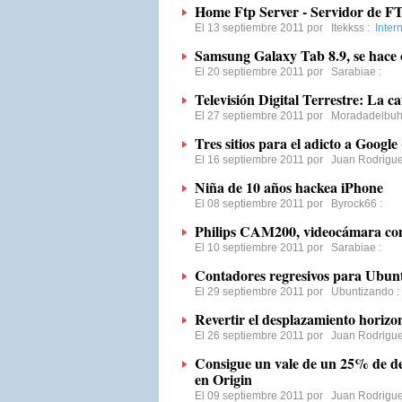
Home Ftp Server - Servidor de FT
El 13 septiembre 2011 por
Itekkss
:
Inter
Samsung Galaxy Tab 8.9, se hace o
El 20 septiembre 2011 por
Sarabiae
:
Televisión Digital Terrestre: La cat
El 27 septiembre 2011 por
Moradadelbu
Tres sitios para el adicto a Google
El 16 septiembre 2011 por
Juan Rodrigu
Niña de 10 años hackea iPhone
El 08 septiembre 2011 por
Byrock66
:
Philips CAM200, videocámara co
El 10 septiembre 2011 por
Sarabiae
:
Contadores regresivos para Ubun
El 29 septiembre 2011 por
Ubuntizando
:
Revertir el desplazamiento horiz
El 26 septiembre 2011 por
Juan Rodrigu
Consigue un vale de un 25% de d
en Origin
El 09 septiembre 2011 por
Juan Rodrigu