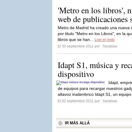
'Metro en los libros', 
web de publicaciones s
Metro de Madrid ha creado una nueva se
por titulo "Metro en los Libros", en la q
libros que se han...
Leer el resto
El 30 septiembre 2011 por
Sarabiae
Idapt S1, música y rec
dispositivo
Idapt, empre
de equipos para recargar nuestros gadg
altavoz inalámbrico Idapt S1, un equipo
El 02 septiembre 2011 por
Sarabiae
IR MÁS ALLÁ