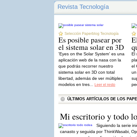
Revista Tecnología
Selección Paperblog Tecnología
Es posible pasear por
E
el sistema solar en 3D
q
'Eyes on the Solar System' es una
El
aplicación web de la nasa con la
pl
que podrás recorrer nuestro
el
sistema solar en 3D con total
un
libertad, además de ver múltiples
su
modelos en tres...
pe
Leer el resto
ÚLTIMOS ARTÍCULOS DE LOS PA
Mi escritorio y todo l
Siguiendo la serie i
canasto y seguida por ThinkWasabi, Op