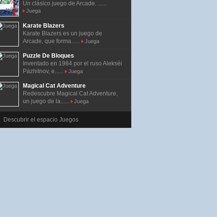
Un clásico juego de Arcade. ......
Juega
Karate Blazers
Karate Blazers es un juego de
Arcade, que forma......
Juega
Puzzle De Bloques
Inventado en 1984 por el ruso Alekséi
Pázhitnov, e......
Juega
Magical Cat Adventure
Redescubre Magical Cat Adventure,
un juego de la......
Juega
Descubrir el espacio Juegos