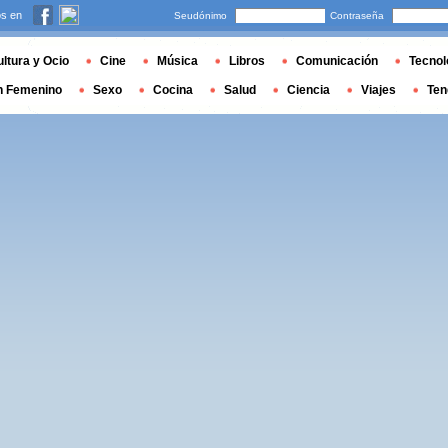
s en
Seudónimo
Contraseña
ltura y Ocio
Cine
Música
Libros
Comunicación
Tecnol
n Femenino
Sexo
Cocina
Salud
Ciencia
Viajes
Ten