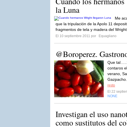
Cuando los hermanos 
la Luna
Me aca
que la tripulación de la Apolo 11 deposit
fragmentos de tela y madera del Wright F
El 10 septiembre 2011 por
Equagliano
@Boroperez. Gastrono
Que tal…..
contaros e
verano, Sa
Gazpacho.
resto
El 22 septi
NONE
Investigan el uso nan
como sustitutos del cob