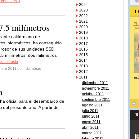
Leer el resto
2024
2023
L
2022
2021
7.5 milímetros
EL
2020
DÍ
2019
cante californiano de
2018
s informáticos, ha conseguido
2017
 grosor de sus unidades SSD
2016
7.5 milímetros, dos milímetros
2015
2014
eer el resto
2013
embre 2011 por
Sarabiae
2012
2011
Est
diciembre 2011
a
noviembre 2011
octubre 2011
septiembre 2011
ha oficial para el desembarco de
agosto 2011
del presente año. A partir de
julio 2011
J
junio 2011
mayo 2011
abril 2011
marzo 2011
febrero 2011