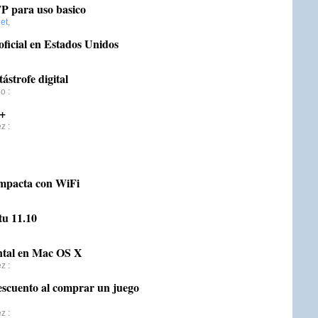
P para uso basico
net
,
ficial en Estados Unidos
ástrofe digital
ho
:
 +
ez
:
mpacta con WiFi
tu 11.10
ontal en Mac OS X
ez
:
escuento al comprar un juego
ez
: