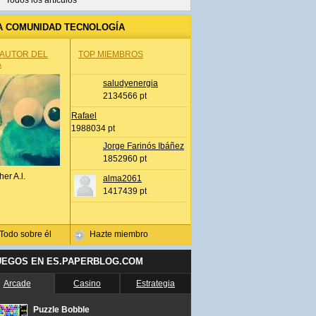
Todos los artículos
A COMUNIDAD TECNOLOGÍA
 AUTOR DEL
TOP MIEMBROS
A
saludyenergia
2134566 pt
Rafael
1988034 pt
Jorge Farinós Ibáñez
1852960 pt
her A.l.
alma2061
1417439 pt
Todo sobre él
Hazte miembro
UEGOS EN ES.PAPERBLOG.COM
Arcade
Casino
Estrategia
Puzzle Bobble