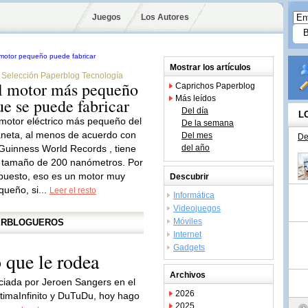
Juegos
Los Autores
Mostrar los artículos
Selección Paperblog Tecnología
l motor más pequeño
Caprichos Paperblog
Más leídos
ue se puede fabricar
Del día
L
 motor eléctrico más pequeño del
De la semana
aneta, al menos de acuerdo con
Del mes
De
 Guinness World Records , tiene
del año
 tamaño de 200 nanómetros. Por
puesto, eso es un motor muy
Descubrir
queño, si...
Leer el resto
Informática
Videojuegos
Móviles
PERBLOGUEROS
Internet
Gadgets
o que le rodea
Archivos
niciada por Jeroen Sangers en el
2026
timaInfinito y DuTuDu, hoy hago
2025