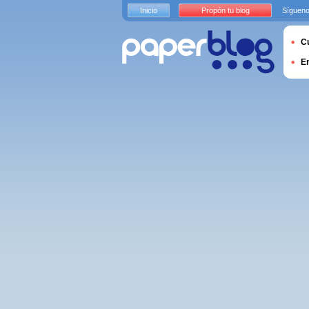
Inicio
Propón tu blog
Sígueno
Cu
E