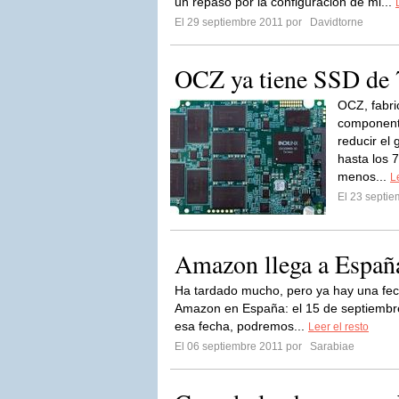
un repaso por la configuración de mi...
El 29 septiembre 2011 por
Davidtorne
OCZ ya tiene SSD de 
OCZ, fabri
componente
reducir el
hasta los 
menos...
L
El 23 septi
Amazon llega a Españ
Ha tardado mucho, pero ya hay una fec
Amazon en España: el 15 de septiembre 
esa fecha, podremos...
Leer el resto
El 06 septiembre 2011 por
Sarabiae