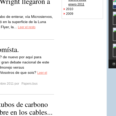
Wright llegaron a
enero 2011
2010
2009
bo de enterar, vía Microsiervos,
ó en la superficie de la Luna
lyer, la...
Leer el resto
místa.
? de nuevo por aquí para
l gran debate nacional de este
lmorejo versus
Vosotros de que sois?
Leer el
embre 2011 por
Papers.bus
otubos de carbono
re en los cables...