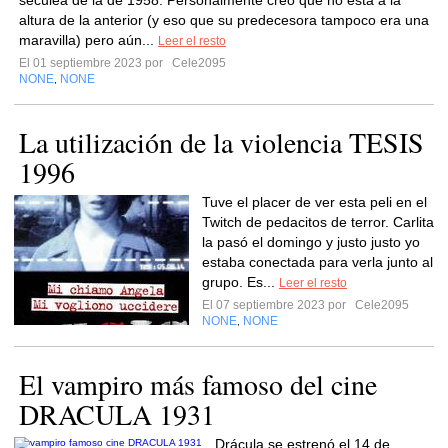
seculea de la de 1958. Personalmente creo que no esta a la
altura de la anterior (y eso que su predecesora tampoco era una
maravilla) pero aún...
Leer el resto
El 01 septiembre 2023 por
Cele2095
NONE
NONE
,
La utilización de la violencia TESIS
1996
Tuve el placer de ver esta peli en el
Twitch de pedacitos de terror. Carlita
la pasó el domingo y justo justo yo
estaba conectada para verla junto al
grupo. Es...
Leer el resto
El 07 septiembre 2023 por
Cele2095
NONE
NONE
,
El vampiro más famoso del cine
DRACULA 1931
Drácula se estrenó el 14 de