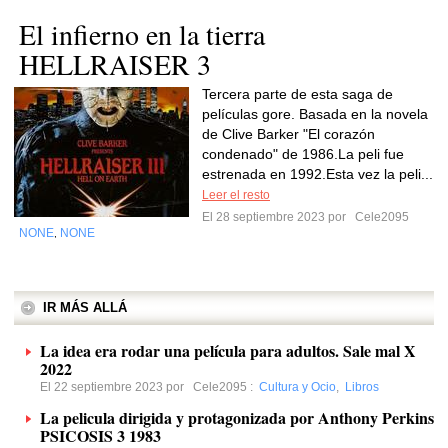
El infierno en la tierra
HELLRAISER 3
Tercera parte de esta saga de
películas gore. Basada en la novela
de Clive Barker "El corazón
condenado" de 1986.La peli fue
estrenada en 1992.Esta vez la peli...
Leer el resto
El 28 septiembre 2023 por
Cele2095
NONE
NONE
,
IR MÁS ALLÁ
La idea era rodar una película para adultos. Sale mal X
2022
El 22 septiembre 2023 por
Cele2095
:
Cultura y Ocio
,
Libros
La pelicula dirigida y protagonizada por Anthony Perkins
PSICOSIS 3 1983