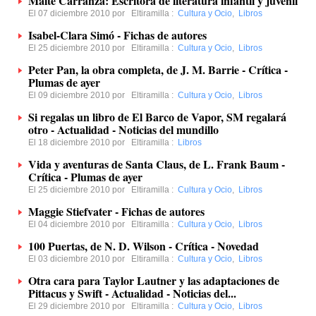
Maite Carranza: Escritora de literatura infantil y juvenil
El 07 diciembre 2010 por
Eltiramilla
:
Cultura y Ocio
,
Libros
Isabel-Clara Simó - Fichas de autores
El 25 diciembre 2010 por
Eltiramilla
:
Cultura y Ocio
,
Libros
Peter Pan, la obra completa, de J. M. Barrie - Crítica -
Plumas de ayer
El 09 diciembre 2010 por
Eltiramilla
:
Cultura y Ocio
,
Libros
Si regalas un libro de El Barco de Vapor, SM regalará
otro - Actualidad - Noticias del mundillo
El 18 diciembre 2010 por
Eltiramilla
:
Libros
Vida y aventuras de Santa Claus, de L. Frank Baum -
Crítica - Plumas de ayer
El 25 diciembre 2010 por
Eltiramilla
:
Cultura y Ocio
,
Libros
Maggie Stiefvater - Fichas de autores
El 04 diciembre 2010 por
Eltiramilla
:
Cultura y Ocio
,
Libros
100 Puertas, de N. D. Wilson - Crítica - Novedad
El 03 diciembre 2010 por
Eltiramilla
:
Cultura y Ocio
,
Libros
Otra cara para Taylor Lautner y las adaptaciones de
Pittacus y Swift - Actualidad - Noticias del...
El 29 diciembre 2010 por
Eltiramilla
:
Cultura y Ocio
,
Libros