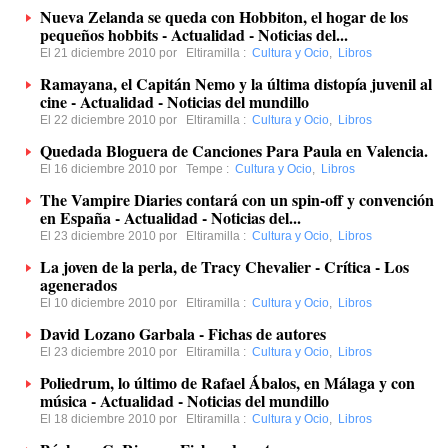
Nueva Zelanda se queda con Hobbiton, el hogar de los
pequeños hobbits - Actualidad - Noticias del...
El 21 diciembre 2010 por
Eltiramilla
:
Cultura y Ocio
,
Libros
Ramayana, el Capitán Nemo y la última distopía juvenil al
cine - Actualidad - Noticias del mundillo
El 22 diciembre 2010 por
Eltiramilla
:
Cultura y Ocio
,
Libros
Quedada Bloguera de Canciones Para Paula en Valencia.
El 16 diciembre 2010 por
Tempe
:
Cultura y Ocio
,
Libros
The Vampire Diaries contará con un spin-off y convención
en España - Actualidad - Noticias del...
El 23 diciembre 2010 por
Eltiramilla
:
Cultura y Ocio
,
Libros
La joven de la perla, de Tracy Chevalier - Crítica - Los
agenerados
El 10 diciembre 2010 por
Eltiramilla
:
Cultura y Ocio
,
Libros
David Lozano Garbala - Fichas de autores
El 23 diciembre 2010 por
Eltiramilla
:
Cultura y Ocio
,
Libros
Poliedrum, lo último de Rafael Ábalos, en Málaga y con
música - Actualidad - Noticias del mundillo
El 18 diciembre 2010 por
Eltiramilla
:
Cultura y Ocio
,
Libros