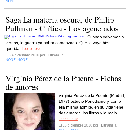
NONE
Saga La materia oscura, de Philip
Pullman - Crítica - Los agenerados
Cuando volvamos a
vernos, la guerra ya habrá comenzado. Que te vaya bien,
querida.
Leer el resto
El 24 diciembre 2010 por
Eltiramilla
NONE
NONE
,
Virginia Pérez de la Puente - Fichas
de autores
Virginia Pérez de la Puente (Madrid,
1977) estudió Periodismo y, como
ella misma admite, en su vida tiene
dos amores, los libros y la radio.
Leer el resto
El 16 diciembre 2010 por
Eltiramilla