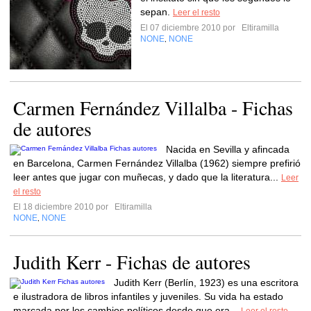
sepan.
Leer el resto
El 07 diciembre 2010 por
Eltiramilla
NONE
NONE
,
Carmen Fernández Villalba - Fichas
de autores
Nacida en Sevilla y afincada
en Barcelona, Carmen Fernández Villalba (1962) siempre prefirió
leer antes que jugar con muñecas, y dado que la literatura...
Leer
el resto
El 18 diciembre 2010 por
Eltiramilla
NONE
NONE
,
Judith Kerr - Fichas de autores
Judith Kerr (Berlín, 1923) es una escritora
e ilustradora de libros infantiles y juveniles. Su vida ha estado
marcada por los cambios políticos desde que era...