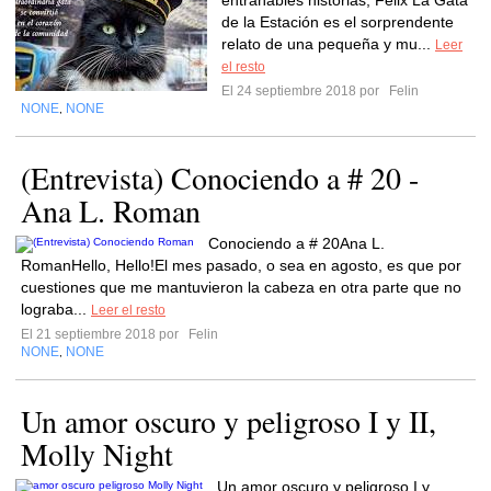
entrañables historias, Felix La Gata
de la Estación es el sorprendente
relato de una pequeña y mu...
Leer
el resto
El 24 septiembre 2018 por
Felin
NONE
NONE
,
(Entrevista) Conociendo a # 20 -
Ana L. Roman
Conociendo a # 20Ana L.
RomanHello, Hello!El mes pasado, o sea en agosto, es que por
cuestiones que me mantuvieron la cabeza en otra parte que no
lograba...
Leer el resto
El 21 septiembre 2018 por
Felin
NONE
NONE
,
Un amor oscuro y peligroso I y II,
Molly Night
Un amor oscuro y peligroso I y