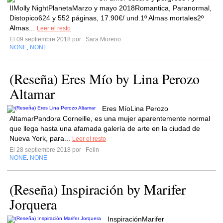
IIMolly NightPlanetaMarzo y mayo 2018Romantica, Paranormal,
Distopico624 y 552 páginas, 17.90€/ und.1º Almas mortales2º
Almas...
Leer el resto
El 09 septiembre 2018 por
Sara Moreno
NONE
NONE
,
(Reseña) Eres Mío by Lina Perozo
Altamar
Eres MíoLina Perozo
AltamarPandora Corneille, es una mujer aparentemente normal
que llega hasta una afamada galería de arte en la ciudad de
Nueva York, para...
Leer el resto
El 28 septiembre 2018 por
Felin
NONE
NONE
,
(Reseña) Inspiración by Marifer
Jorquera
InspiraciónMarifer