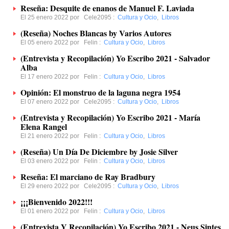
Reseña: Desquite de enanos de Manuel F. Laviada
El 25 enero 2022 por
Cele2095
:
Cultura y Ocio
,
Libros
(Reseña) Noches Blancas by Varios Autores
El 05 enero 2022 por
Felin
:
Cultura y Ocio
,
Libros
(Entrevista y Recopilación) Yo Escribo 2021 - Salvador
Alba
El 17 enero 2022 por
Felin
:
Cultura y Ocio
,
Libros
Opinión: El monstruo de la laguna negra 1954
El 07 enero 2022 por
Cele2095
:
Cultura y Ocio
,
Libros
(Entrevista y Recopilación) Yo Escribo 2021 - María
Elena Rangel
El 21 enero 2022 por
Felin
:
Cultura y Ocio
,
Libros
(Reseña) Un Día De Diciembre by Josie Silver
El 03 enero 2022 por
Felin
:
Cultura y Ocio
,
Libros
Reseña: El marciano de Ray Bradbury
El 29 enero 2022 por
Cele2095
:
Cultura y Ocio
,
Libros
¡¡¡Bienvenido 2022!!!
El 01 enero 2022 por
Felin
:
Cultura y Ocio
,
Libros
(Entrevista Y Recopilación) Yo Escribo 2021 - Neus Sintes