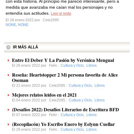
con esta historia. Al principio me pareció interesante, pero a
medida que avanzaba me caían mal los personajes y no
entendía sus actitudes.
Leer el resto
El 28 enero 2022 por
Cele2095
NONE
NONE
,
IR MÁS ALLÁ
Entre El Deber Y La Pasión by Verónica Mengual
El 26 enero 2022 por
Felin
:
Cultura y Ocio
,
Libros
Reseña: Heartstopper 2 Mi persona favorita de Alice
Oseman
El 21 enero 2022 por
Cele2095
:
Cultura y Ocio
,
Libros
Mejores relatos leidos en el 2021
El 04 enero 2022 por
Cele2095
:
Cultura y Ocio
,
Libros
(Desafíos 2022) Desafíos Literarios de Escritura BFD
El 07 enero 2022 por
Felin
:
Cultura y Ocio
,
Libros
(Recopilacón) Yo Escribo Enero by Eelynn Cuellar
El 29 enero 2022 por
Felin
:
Cultura y Ocio
,
Libros