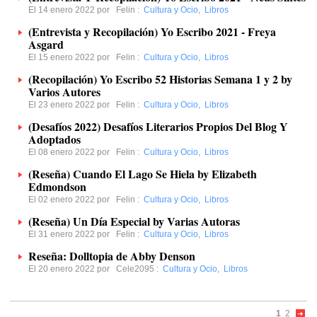
El 14 enero 2022 por
Felin
:
Cultura y Ocio
,
Libros
(Entrevista y Recopilación) Yo Escribo 2021 - Freya
Asgard
El 15 enero 2022 por
Felin
:
Cultura y Ocio
,
Libros
(Recopilación) Yo Escribo 52 Historias Semana 1 y 2 by
Varios Autores
El 23 enero 2022 por
Felin
:
Cultura y Ocio
,
Libros
(Desafíos 2022) Desafíos Literarios Propios Del Blog Y
Adoptados
El 08 enero 2022 por
Felin
:
Cultura y Ocio
,
Libros
(Reseña) Cuando El Lago Se Hiela by Elizabeth
Edmondson
El 02 enero 2022 por
Felin
:
Cultura y Ocio
,
Libros
(Reseña) Un Día Especial by Varias Autoras
El 31 enero 2022 por
Felin
:
Cultura y Ocio
,
Libros
Reseña: Dolltopia de Abby Denson
El 20 enero 2022 por
Cele2095
:
Cultura y Ocio
,
Libros
1
2