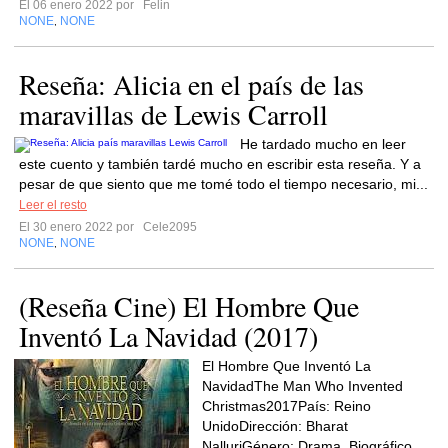
El 06 enero 2022 por
Felin
NONE
NONE
,
Reseña: Alicia en el país de las
maravillas de Lewis Carroll
He tardado mucho en leer
este cuento y también tardé mucho en escribir esta reseña. Y a
pesar de que siento que me tomé todo el tiempo necesario, mi...
Leer el resto
El 30 enero 2022 por
Cele2095
NONE
NONE
,
(Reseña Cine) El Hombre Que
Inventó La Navidad (2017)
El Hombre Que Inventó La
NavidadThe Man Who Invented
Christmas2017País: Reino
UnidoDirección: Bharat
NalluriGénero: Drama, Biográfico.