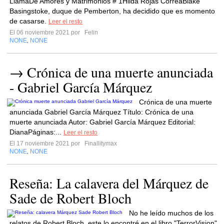
LlamaDe Amores y Matrimonios # 1Hilda Rojas CorreaBlake
Basingstoke, duque de Pemberton, ha decidido que es momento
de casarse.
Leer el resto
El 06 noviembre 2021 por
Felin
NONE
NONE
,
→ Crónica de una muerte anunciada
- Gabriel García Márquez
Crónica de una muerte
anunciada Gabriel García Márquez Título: Crónica de una
muerte anunciada Autor: Gabriel García Márquez Editorial:
DianaPáginas:...
Leer el resto
El 17 noviembre 2021 por
Finallitymax
NONE
NONE
,
Reseña: La calavera del Márquez de
Sade de Robert Bloch
No he leído muchos de los
relatos de Robert Bloch, este lo encontré en el libro "TerrorVision"