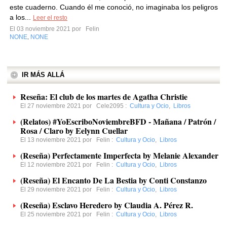
este cuaderno. Cuando él me conoció, no imaginaba los peligros
a los...
Leer el resto
El 03 noviembre 2021 por
Felin
NONE
NONE
,
IR MÁS ALLÁ
Reseña: El club de los martes de Agatha Christie
El 27 noviembre 2021 por
Cele2095
:
Cultura y Ocio
,
Libros
(Relatos) #YoEscriboNoviembreBFD - Mañana / Patrón /
Rosa / Claro by Eelynn Cuellar
El 13 noviembre 2021 por
Felin
:
Cultura y Ocio
,
Libros
(Reseña) Perfectamente Imperfecta by Melanie Alexander
El 12 noviembre 2021 por
Felin
:
Cultura y Ocio
,
Libros
(Reseña) El Encanto De La Bestia by Conti Constanzo
El 29 noviembre 2021 por
Felin
:
Cultura y Ocio
,
Libros
(Reseña) Esclavo Heredero by Claudia A. Pérez R.
El 25 noviembre 2021 por
Felin
:
Cultura y Ocio
,
Libros