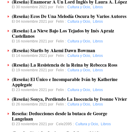
(Reseña) Enamorar A Un Lord Inglés by Laura A. López
El 30 noviembre 2021 por
Felin
:
Cultura y Ocio
,
Libros
(Reseña) Ecos De Una Melodía Oscura by Varios Autores
El 04 noviembre 2021 por
Felin
:
Cultura y Ocio
,
Libros
(Reseña) La Nieve Bajo Los Tejados by Inés Apraiz
Castellanos
El 16 noviembre 2021 por
Felin
:
Cultura y Ocio
,
Libros
(Reseña) Starfis by Akemi Dawn Bowman
El 14 noviembre 2021 por
Felin
:
Cultura y Ocio
,
Libros
(Reseña) La Resistencia de la Reina by Rebecca Ross
El 19 noviembre 2021 por
Felin
:
Cultura y Ocio
,
Libros
(Reseña) El Único e Incomparable Iván by Katherine
Applegate
El 23 noviembre 2021 por
Felin
:
Cultura y Ocio
,
Libros
(Reseña) Sonya, Perdiendo La Inocencia by Ivonne Vivier
El 26 noviembre 2021 por
Felin
:
Cultura y Ocio
,
Libros
Reseña: Deducciones desde la butaca de George
Langelaan
El 23 noviembre 2021 por
Cele2095
:
Cultura y Ocio
,
Libros