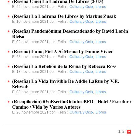
(Reseña Cine) La Ladrona De Libros (2013)
El 22 noviembre 2021 por
Felin
:
Cultura y Ocio
,
Libros
(Reseña) La Ladrona De Libros by Markus Zusak
El 10 noviembre 2021 por
Felin
:
Cultura y Ocio
,
Libros
(Reseña) Pandemónium Desencadenado by David Lorén
Bielsa
El 02 noviembre 2021 por
Felin
:
Cultura y Ocio
,
Libros
(Reseña) Luna, Fiel A Sí Misma by Ivonne Vivier
El 28 noviembre 2021 por
Felin
:
Cultura y Ocio
,
Libros
(Reseña) La Rebelión de la Reina by Rebecca Ross
El 18 noviembre 2021 por
Felin
:
Cultura y Ocio
,
Libros
(Reseña) La Vida Invisible De Addie LaRue by V.E.
Schwab
El 08 noviembre 2021 por
Felin
:
Cultura y Ocio
,
Libros
(Recopilación) #YoEscriboOctubreBFD - Hotel / Escritor /
Camino / Vida by Varios Autores
El 20 noviembre 2021 por
Felin
:
Cultura y Ocio
,
Libros
1
2