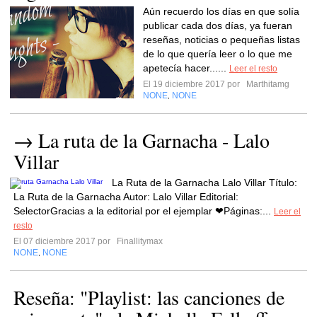
Aún recuerdo los días en que solía
publicar cada dos días, ya fueran
reseñas, noticias o pequeñas listas
de lo que quería leer o lo que me
apetecía hacer......
Leer el resto
El 19 diciembre 2017 por
Marthitamg
NONE
NONE
,
→ La ruta de la Garnacha - Lalo
Villar
La Ruta de la Garnacha Lalo Villar Título:
La Ruta de la Garnacha Autor: Lalo Villar Editorial:
SelectorGracias a la editorial por el ejemplar ❤Páginas:...
Leer el
resto
El 07 diciembre 2017 por
Finallitymax
NONE
NONE
,
Reseña: "Playlist: las canciones de