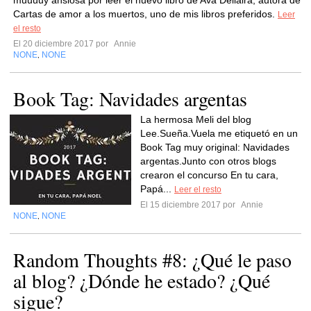
muuuuy ansiosa por leer el nuevo libro de Ava Dellaira, autora de
Cartas de amor a los muertos, uno de mis libros preferidos.
Leer
el resto
El 20 diciembre 2017 por
Annie
NONE
NONE
,
Book Tag: Navidades argentas
La hermosa Meli del blog
Lee.Sueña.Vuela me etiquetó en un
Book Tag muy original: Navidades
argentas.Junto con otros blogs
crearon el concurso En tu cara,
Papá...
Leer el resto
El 15 diciembre 2017 por
Annie
NONE
NONE
,
Random Thoughts #8: ¿Qué le paso
al blog? ¿Dónde he estado? ¿Qué
sigue?