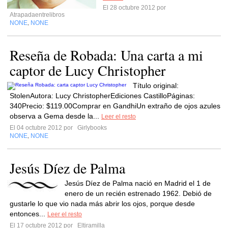
El 28 octubre 2012 por
Atrapadaentrelibros
NONE
NONE
,
Reseña de Robada: Una carta a mi
captor de Lucy Christopher
Título original:
StolenAutora: Lucy ChristopherEdiciones CastilloPáginas:
340Precio: $119.00Comprar en GandhiUn extraño de ojos azules
observa a Gema desde la...
Leer el resto
El 04 octubre 2012 por
Girlybooks
NONE
NONE
,
Jesús Díez de Palma
Jesús Díez de Palma nació en Madrid el 1 de
enero de un recién estrenado 1962. Debió de
gustarle lo que vio nada más abrir los ojos, porque desde
entonces...
Leer el resto
El 17 octubre 2012 por
Eltiramilla