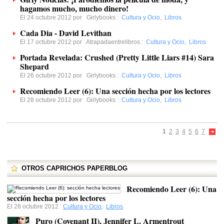
hagamos mucho, mucho dinero!
El 24 octubre 2012 por
Girlybooks
:
Cultura y Ocio
,
Libros
Cada Dia - David Levithan
El 17 octubre 2012 por
Atrapadaentrelibros
:
Cultura y Ocio
,
Libros
Portada Revelada: Crushed (Pretty Little Liars #14) Sara
Shepard
El 26 octubre 2012 por
Girlybooks
:
Cultura y Ocio
,
Libros
Recomiendo Leer (6): Una sección hecha por los lectores
El 28 octubre 2012 por
Girlybooks
:
Cultura y Ocio
,
Libros
1
2
3
4
5
6
7
OTROS CAPRICHOS PAPERBLOG
Recomiendo Leer (6): Una
sección hecha por los lectores
El 28 octubre 2012
Cultura y Ocio
,
Libros
Puro (Covenant II), Jennifer L. Armentrout