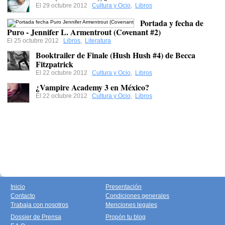
El 29 octubre 2012
Cultura y Ocio
,
Libros
Portada y fecha de
Puro - Jennifer L. Armentrout (Covenant #2)
El 25 octubre 2012
Libros
,
Literatura
Booktrailer de Finale (Hush Hush #4) de Becca
Fitzpatrick
El 22 octubre 2012
Cultura y Ocio
,
Libros
¿Vampire Academy 3 en México?
El 22 octubre 2012
Cultura y Ocio
,
Libros
Inicio
Presentación
Contacto
Condiciones generales
Trabaja con nosotros
Menciones legales
Dossier de Prensa
Propón tu blog