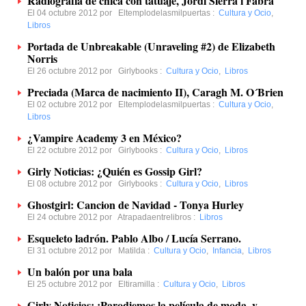
Radiografía de chica con tatuaje, Jordi Sierra i Fabra
El 04 octubre 2012 por
Eltemplodelasmilpuertas
:
Cultura y Ocio
,
Libros
Portada de Unbreakable (Unraveling #2) de Elizabeth
Norris
El 26 octubre 2012 por
Girlybooks
:
Cultura y Ocio
,
Libros
Preciada (Marca de nacimiento II), Caragh M. O´Brien
El 02 octubre 2012 por
Eltemplodelasmilpuertas
:
Cultura y Ocio
,
Libros
¿Vampire Academy 3 en México?
El 22 octubre 2012 por
Girlybooks
:
Cultura y Ocio
,
Libros
Girly Noticias: ¿Quién es Gossip Girl?
El 08 octubre 2012 por
Girlybooks
:
Cultura y Ocio
,
Libros
Ghostgirl: Cancion de Navidad - Tonya Hurley
El 24 octubre 2012 por
Atrapadaentrelibros
:
Libros
Esqueleto ladrón. Pablo Albo / Lucía Serrano.
El 31 octubre 2012 por
Matilda
:
Cultura y Ocio
,
Infancia
,
Libros
Un balón por una bala
El 25 octubre 2012 por
Eltiramilla
:
Cultura y Ocio
,
Libros
Girly Noticias: ¡Parodiemos la película de moda, y