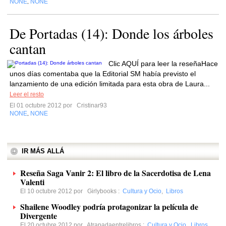
NONE
NONE
,
De Portadas (14): Donde los árboles
cantan
Clic AQUÍ para leer la reseñaHace
unos días comentaba que la Editorial SM había previsto el
lanzamiento de una edición limitada para esta obra de Laura...
Leer el resto
El 01 octubre 2012 por
Cristinar93
NONE
NONE
,
IR MÁS ALLÁ
Reseña Saga Vanir 2: El libro de la Sacerdotisa de Lena
Valenti
El 10 octubre 2012 por
Girlybooks
:
Cultura y Ocio
,
Libros
Shailene Woodley podría protagonizar la película de
Divergente
El 20 octubre 2012 por
Atrapadaentrelibros
:
Cultura y Ocio
,
Libros