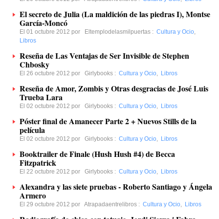
El secreto de Julia (La maldición de las piedras I), Montse
García-Moncó
El 01 octubre 2012 por
Eltemplodelasmilpuertas
:
Cultura y Ocio
,
Libros
Reseña de Las Ventajas de Ser Invisible de Stephen
Chbosky
El 26 octubre 2012 por
Girlybooks
:
Cultura y Ocio
,
Libros
Reseña de Amor, Zombis y Otras desgracias de José Luis
Trueba Lara
El 02 octubre 2012 por
Girlybooks
:
Cultura y Ocio
,
Libros
Póster final de Amanecer Parte 2 + Nuevos Stills de la
película
El 02 octubre 2012 por
Girlybooks
:
Cultura y Ocio
,
Libros
Booktrailer de Finale (Hush Hush #4) de Becca
Fitzpatrick
El 22 octubre 2012 por
Girlybooks
:
Cultura y Ocio
,
Libros
Alexandra y las siete pruebas - Roberto Santiago y Ángela
Armero
El 29 octubre 2012 por
Atrapadaentrelibros
:
Cultura y Ocio
,
Libros