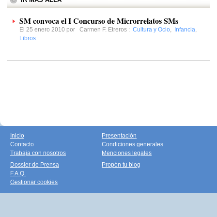
SM convoca el I Concurso de Microrrelatos SMs
El 25 enero 2010 por
Carmen F. Etreros
:
Cultura y Ocio
,
Infancia
,
Libros
Inicio
Presentación
Contacto
Condiciones generales
Trabaja con nosotros
Menciones legales
Dossier de Prensa
Propón tu blog
F.A.Q.
Gestionar cookies