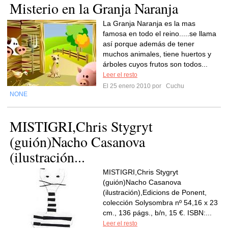
Misterio en la Granja Naranja
La Granja Naranja es la mas
famosa en todo el reino.....se llama
así porque además de tener
muchos animales, tiene huertos y
árboles cuyos frutos son todos...
Leer el resto
El 25 enero 2010 por
Cuchu
NONE
MISTIGRI,Chris Stygryt
(guión)Nacho Casanova
(ilustración...
MISTIGRI,Chris Stygryt
(guión)Nacho Casanova
(ilustración),Edicions de Ponent,
colección Solysombra nº 54,16 x 23
cm., 136 págs., b/n, 15 €. ISBN:...
Leer el resto