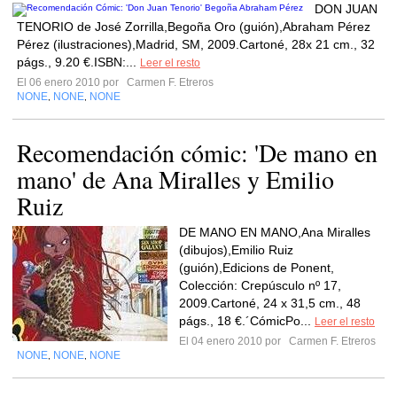
DON JUAN
TENORIO de José Zorrilla,Begoña Oro (guión),Abraham Pérez
Pérez (ilustraciones),Madrid, SM, 2009.Cartoné, 28x 21 cm., 32
págs., 9.20 €.ISBN:...
Leer el resto
El 06 enero 2010 por
Carmen F. Etreros
NONE
NONE
NONE
,
,
Recomendación cómic: 'De mano en
mano' de Ana Miralles y Emilio
Ruiz
DE MANO EN MANO,Ana Miralles
(dibujos),Emilio Ruiz
(guión),Edicions de Ponent,
Colección: Crepúsculo nº 17,
2009.Cartoné, 24 x 31,5 cm., 48
págs., 18 €.´CómicPo...
Leer el resto
El 04 enero 2010 por
Carmen F. Etreros
NONE
NONE
NONE
,
,