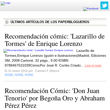
ÚLTIMOS ARTÍCULOS DE LOS PAPERBLOGUEROS
Recomendación cómic: 'Lazarillo de
Tormes' de Enrique Lorenzo
Lazarillo de
Tormes,Enrique Lorenzo (guión e ilustraciones)Madrid, Ediciones
SM, 2008.Cartoné, 32 págs., 9.00 €ISBN:
9788467531039CómicPor José R. Cortés Criado...
Leer el resto
El 31 enero 2010 por
Carmen F. Etreros
NONE
NONE
NONE
,
,
Recomendación Cómic: 'Don Juan
Tenorio' por Begoña Oro y Abraham
Pérez Pérez