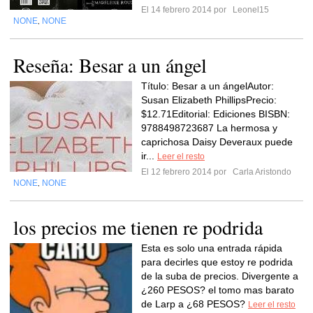
El 14 febrero 2014 por
Leonel15
NONE
NONE
,
Reseña: Besar a un ángel
Título: Besar a un ángelAutor:
Susan Elizabeth PhillipsPrecio:
$12.71Editorial: Ediciones BISBN:
9788498723687 La hermosa y
caprichosa Daisy Deveraux puede
ir...
Leer el resto
El 12 febrero 2014 por
Carla Aristondo
NONE
NONE
,
los precios me tienen re podrida
Esta es solo una entrada rápida
para decirles que estoy re podrida
de la suba de precios. Divergente a
¿260 PESOS? el tomo mas barato
de Larp a ¿68 PESOS?
Leer el resto