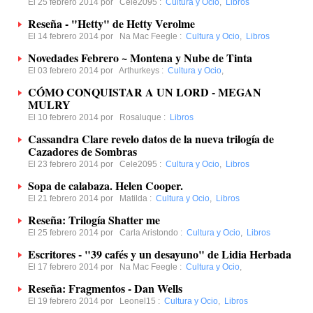
El 25 febrero 2014 por
Cele2095
:
Cultura y Ocio
,
Libros
Reseña - "Hetty" de Hetty Verolme
El 14 febrero 2014 por
Na Mac Feegle
:
Cultura y Ocio
,
Libros
Novedades Febrero ~ Montena y Nube de Tinta
El 03 febrero 2014 por
Arthurkeys
:
Cultura y Ocio
,
CÓMO CONQUISTAR A UN LORD - MEGAN
MULRY
El 10 febrero 2014 por
Rosaluque
:
Libros
Cassandra Clare revelo datos de la nueva trilogía de
Cazadores de Sombras
El 23 febrero 2014 por
Cele2095
:
Cultura y Ocio
,
Libros
Sopa de calabaza. Helen Cooper.
El 21 febrero 2014 por
Matilda
:
Cultura y Ocio
,
Libros
Reseña: Trilogía Shatter me
El 25 febrero 2014 por
Carla Aristondo
:
Cultura y Ocio
,
Libros
Escritores - "39 cafés y un desayuno" de Lidia Herbada
El 17 febrero 2014 por
Na Mac Feegle
:
Cultura y Ocio
,
Reseña: Fragmentos - Dan Wells
El 19 febrero 2014 por
Leonel15
:
Cultura y Ocio
,
Libros