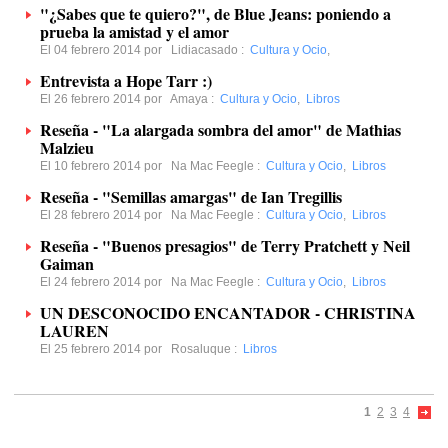
"¿Sabes que te quiero?", de Blue Jeans: poniendo a
prueba la amistad y el amor
El 04 febrero 2014 por
Lidiacasado
:
Cultura y Ocio
,
Entrevista a Hope Tarr :)
El 26 febrero 2014 por
Amaya
:
Cultura y Ocio
,
Libros
Reseña - "La alargada sombra del amor" de Mathias
Malzieu
El 10 febrero 2014 por
Na Mac Feegle
:
Cultura y Ocio
,
Libros
Reseña - "Semillas amargas" de Ian Tregillis
El 28 febrero 2014 por
Na Mac Feegle
:
Cultura y Ocio
,
Libros
Reseña - "Buenos presagios" de Terry Pratchett y Neil
Gaiman
El 24 febrero 2014 por
Na Mac Feegle
:
Cultura y Ocio
,
Libros
UN DESCONOCIDO ENCANTADOR - CHRISTINA
LAUREN
El 25 febrero 2014 por
Rosaluque
:
Libros
1
2
3
4