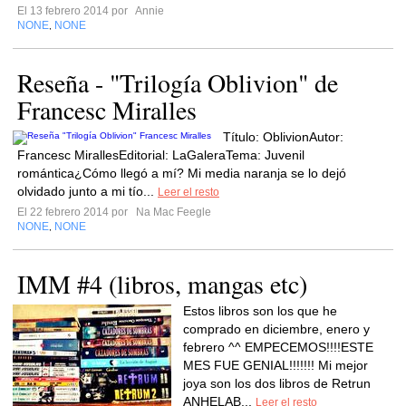
El 13 febrero 2014 por
Annie
NONE
NONE
,
Reseña - "Trilogía Oblivion" de
Francesc Miralles
Título: OblivionAutor:
Francesc MirallesEditorial: LaGaleraTema: Juvenil
romántica¿Cómo llegó a mí? Mi media naranja se lo dejó
olvidado junto a mi tío...
Leer el resto
El 22 febrero 2014 por
Na Mac Feegle
NONE
NONE
,
IMM #4 (libros, mangas etc)
Estos libros son los que he
comprado en diciembre, enero y
febrero ^^ EMPECEMOS!!!!ESTE
MES FUE GENIAL!!!!!!! Mi mejor
joya son los dos libros de Retrun
ANHELAB...
Leer el resto