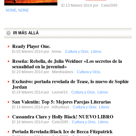
El 13 febrero 2014 por
Cele2095
NONE
NONE
,
IR MÁS ALLÁ
Ready Player One.
El 03 febrero 2014 por
Annie
:
Cultura y Ocio
,
Libros
Reseña: Rebella, de Julia Weidner «Los secretos de la
sexualidad en la juventud»
El 23 febrero 2014 por
Mientraslees
:
Cultura y Ocio
,
Exclusivo: portada revelada de Tease, lo nuevo de Sophie
Jordan
El 24 febrero 2014 por
Leonel15
:
Cultura y Ocio
,
Libros
San Valentín: Top 5: Mejores Parejas Literarias
El 14 febrero 2014 por
Arthurkeys
:
Cultura y Ocio
,
Libros
Cassandra Clare y Holly Black! NUEVO LIBRO
El 16 febrero 2014 por
Cele2095
:
Cultura y Ocio
,
Libros
Portada Revelada:Black Ice de Becca Fitzpatrick