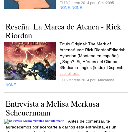
El 18 febrero 2014 por
Cele2095
NONE
NONE
,
Reseña: La Marca de Atenea - Rick
Riordan
Título Original: The Mark of
AthenaAutor: Rick RiordanEditorial:
Hyperion (Montena en español)
¿Saga?: Si, Héroes del Olimpo
3/5Idioma: Ingles (leído). Disponibl...
Leer el resto
El 16 febrero 2014 por
Macarena
NONE
Entrevista a Melisa Merkusa
Scheuermann
Antes de comenzar, te
agradecemos por acercarte a darnos esta entrevista, es un