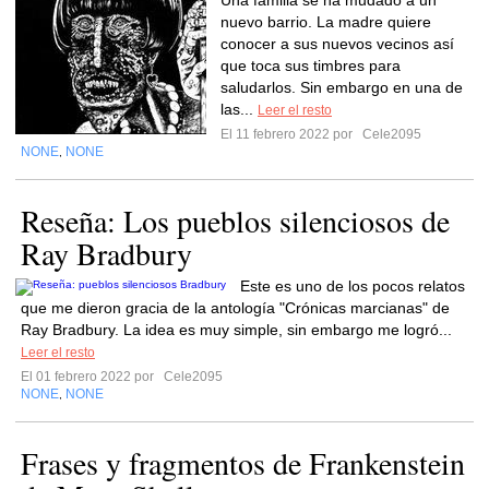
Una familia se ha mudado a un
nuevo barrio. La madre quiere
conocer a sus nuevos vecinos así
que toca sus timbres para
saludarlos. Sin embargo en una de
las...
Leer el resto
El 11 febrero 2022 por
Cele2095
NONE
NONE
,
Reseña: Los pueblos silenciosos de
Ray Bradbury
Este es uno de los pocos relatos
que me dieron gracia de la antología "Crónicas marcianas" de
Ray Bradbury. La idea es muy simple, sin embargo me logró...
Leer el resto
El 01 febrero 2022 por
Cele2095
NONE
NONE
,
Frases y fragmentos de Frankenstein