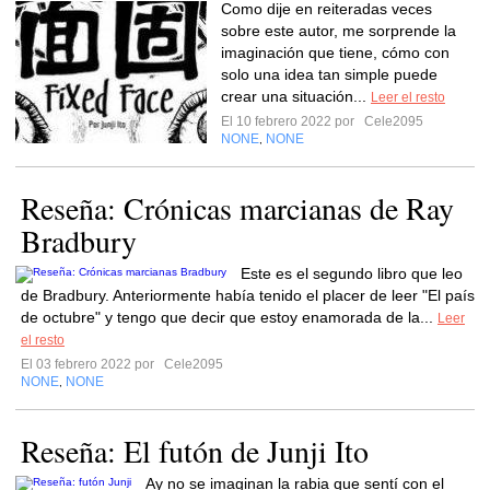
Como dije en reiteradas veces
sobre este autor, me sorprende la
imaginación que tiene, cómo con
solo una idea tan simple puede
crear una situación...
Leer el resto
El 10 febrero 2022 por
Cele2095
NONE
NONE
,
Reseña: Crónicas marcianas de Ray
Bradbury
Este es el segundo libro que leo
de Bradbury. Anteriormente había tenido el placer de leer "El país
de octubre" y tengo que decir que estoy enamorada de la...
Leer
el resto
El 03 febrero 2022 por
Cele2095
NONE
NONE
,
Reseña: El futón de Junji Ito
Ay no se imaginan la rabia que sentí con el