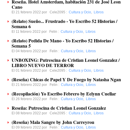
Reseña. Hotel Amsterdam, habitación 231 de José Leon
Cano
El 21 febrero 2022 por
Cele2095
:
Cultura y Ocio
,
Libros
(Relato) Sueño... Frustrado - Yo Escribo 52 Historias /
Semana 6
El 11 febrero 2022 por
Felin
:
Cultura y Ocio
,
Libros
(Relato) Pedida De Mano - Yo Escribo 52 Historias /
Semana 5
El 04 febrero 2022 por
Felin
:
Cultura y Ocio
,
Libros
UNBOXING: Putrescina de Cristian Leonel Gonzalez /
LIBRO NUEVO DE TERROR
El 01 febrero 2022 por
Cele2095
:
Cultura y Ocio
,
Libros
(Reseña) Chicas de Papel Y De Fuego by Natasha Ngan
El 21 febrero 2022 por
Felin
:
Cultura y Ocio
,
Libros
(Recopilación) Yo Escribo Febrero by Eelynn Cuellar
El 26 febrero 2022 por
Felin
:
Cultura y Ocio
,
Libros
Reseña: Putrescina de Cristian Leonel Gonzalez
El 08 febrero 2022 por
Cele2095
:
Cultura y Ocio
,
Libros
(Reseña) Mala Sangre by John Carreyrou
El 09 febrero 2022 por
Felin
:
Cultura y Ocio
,
Libros