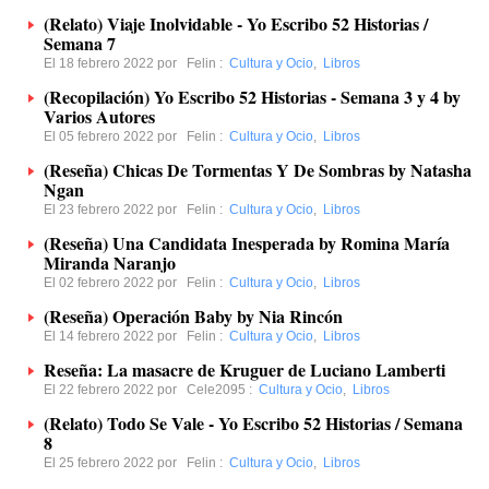
(Relato) Viaje Inolvidable - Yo Escribo 52 Historias /
Semana 7
El 18 febrero 2022 por
Felin
:
Cultura y Ocio
,
Libros
(Recopilación) Yo Escribo 52 Historias - Semana 3 y 4 by
Varios Autores
El 05 febrero 2022 por
Felin
:
Cultura y Ocio
,
Libros
(Reseña) Chicas De Tormentas Y De Sombras by Natasha
Ngan
El 23 febrero 2022 por
Felin
:
Cultura y Ocio
,
Libros
(Reseña) Una Candidata Inesperada by Romina María
Miranda Naranjo
El 02 febrero 2022 por
Felin
:
Cultura y Ocio
,
Libros
(Reseña) Operación Baby by Nia Rincón
El 14 febrero 2022 por
Felin
:
Cultura y Ocio
,
Libros
Reseña: La masacre de Kruguer de Luciano Lamberti
El 22 febrero 2022 por
Cele2095
:
Cultura y Ocio
,
Libros
(Relato) Todo Se Vale - Yo Escribo 52 Historias / Semana
8
El 25 febrero 2022 por
Felin
:
Cultura y Ocio
,
Libros