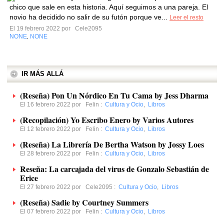
chico que sale en esta historia. Aquí seguimos a una pareja. El
novio ha decidido no salir de su futón porque ve...
Leer el resto
El 19 febrero 2022 por
Cele2095
NONE
NONE
,
IR MÁS ALLÁ
(Reseña) Pon Un Nórdico En Tu Cama by Jess Dharma
El 16 febrero 2022 por
Felin
:
Cultura y Ocio
,
Libros
(Recopilación) Yo Escribo Enero by Varios Autores
El 12 febrero 2022 por
Felin
:
Cultura y Ocio
,
Libros
(Reseña) La Librería De Bertha Watson by Jossy Loes
El 28 febrero 2022 por
Felin
:
Cultura y Ocio
,
Libros
Reseña: La carcajada del virus de Gonzalo Sebastián de
Erice
El 27 febrero 2022 por
Cele2095
:
Cultura y Ocio
,
Libros
(Reseña) Sadie by Courtney Summers
El 07 febrero 2022 por
Felin
:
Cultura y Ocio
,
Libros