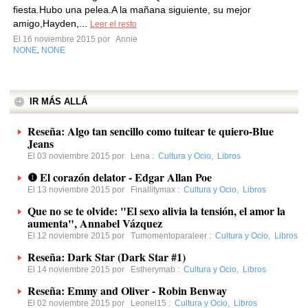
fiesta.Hubo una pelea.A la mañana siguiente, su mejor
amigo,Hayden,...
Leer el resto
El 16 noviembre 2015 por
Annie
NONE
NONE
,
IR MÁS ALLÁ
Reseña: Algo tan sencillo como tuitear te quiero-Blue
Jeans
El 03 noviembre 2015 por
Lena
:
Cultura y Ocio
,
Libros
❶ El corazón delator - Edgar Allan Poe
El 13 noviembre 2015 por
Finallitymax
:
Cultura y Ocio
,
Libros
Que no se te olvide: "El sexo alivia la tensión, el amor la
aumenta", Annabel Vázquez
El 12 noviembre 2015 por
Tumomentoparaleer
:
Cultura y Ocio
,
Libros
Reseña: Dark Star (Dark Star #1)
El 14 noviembre 2015 por
Estherymab
:
Cultura y Ocio
,
Libros
Reseña: Emmy and Oliver - Robin Benway
El 02 noviembre 2015 por
Leonel15
:
Cultura y Ocio
,
Libros