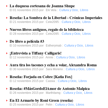
La duquesa cortesana de Joanna Shupe
El 01 noviembre 2015 por
Elii Vela
:
Cultura y Ocio
,
Libros
Reseña: La Sombra de la Libertad - Crónicas Imperiales
El 21 noviembre 2015 por
Cele2095
:
Cultura y Ocio
,
Libros
Nuevos libros antiguos, regalo de la biblioteca
El 28 noviembre 2015 por
Cele2095
:
Cultura y Ocio
,
Libros
De libro a película #3
El 10 noviembre 2015 por
Estherymab
:
Cultura y Ocio
,
Libros
¡Entrevista a Tiffany Calligaris!
El 12 noviembre 2015 por
Annie
:
Cultura y Ocio
,
Libros
Aura tira los tacones y echa a volar, Alexandra Roma
El 30 noviembre 2015 por
Sara Moreno
:
Cultura y Ocio
,
Libros
Reseña: Forjada en Cobre [Katia Fox]
El 12 noviembre 2015 por
Cassia
:
Cultura y Ocio
,
Libros
Reseña: #MásGordoElAmor de Antonio Malpica
El 26 noviembre 2015 por
Marthitamg
:
Cultura y Ocio
,
Libros
En El Armario by Roni Green (reseña)
El 25 noviembre 2015 por
Felin
:
Cultura y Ocio
,
Libros