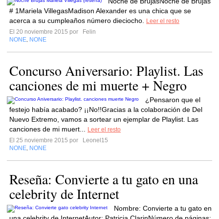
Noche de BrujasNoche de Brujas
# 1Mariela VillegasMadison Alexander es una chica que se
acerca a su cumpleaños número dieciocho.
Leer el resto
El 20 noviembre 2015 por
Felin
NONE
NONE
,
Concurso Aniversario: Playlist. Las
canciones de mi muerte + Negro
¿Pensaron que el
festejo había acabado? ¡¡No!!Gracias a la colaboración de Del
Nuevo Extremo, vamos a sortear un ejemplar de Playlist. Las
canciones de mi muert...
Leer el resto
El 25 noviembre 2015 por
Leonel15
NONE
NONE
,
Reseña: Convierte a tu gato en una
celebrity de Internet
Nombre: Convierte a tu gato en
una celebrity de InternetAutor: Patricia ClarinNúmero de páginas: