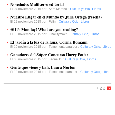
Novedades Multiverso editorial
El 04 noviembre 2015 por
Sara Moreno
:
Cultura y Ocio
,
Libros
Nuestro Lugar en el Mundo by Julia Ortega (reseña)
El 12 noviembre 2015 por
Felin
:
Cultura y Ocio
,
Libros
④ It's Monday! What are you reading?
El 16 noviembre 2015 por
Finallitymax
:
Cultura y Ocio
,
Libros
El jardín a la luz de la luna, Corina Bomann
El 10 noviembre 2015 por
Tumomentoparaleer
:
Cultura y Ocio
,
Libros
Ganadores del Súper Concurso Harry Potter
El 03 noviembre 2015 por
Leonel15
:
Cultura y Ocio
,
Libros
Gente que viene y bah, Laura Norton
El 19 noviembre 2015 por
Tumomentoparaleer
:
Cultura y Ocio
,
Libros
1
2
3