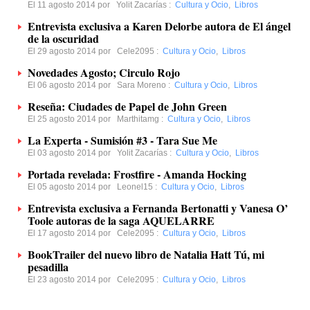
El 11 agosto 2014 por
Yolit Zacarías
:
Cultura y Ocio
,
Libros
Entrevista exclusiva a Karen Delorbe autora de El ángel
de la oscuridad
El 29 agosto 2014 por
Cele2095
:
Cultura y Ocio
,
Libros
Novedades Agosto; Circulo Rojo
El 06 agosto 2014 por
Sara Moreno
:
Cultura y Ocio
,
Libros
Reseña: Ciudades de Papel de John Green
El 25 agosto 2014 por
Marthitamg
:
Cultura y Ocio
,
Libros
La Experta - Sumisión #3 - Tara Sue Me
El 03 agosto 2014 por
Yolit Zacarías
:
Cultura y Ocio
,
Libros
Portada revelada: Frostfire - Amanda Hocking
El 05 agosto 2014 por
Leonel15
:
Cultura y Ocio
,
Libros
Entrevista exclusiva a Fernanda Bertonatti y Vanesa O’
Toole autoras de la saga AQUELARRE
El 17 agosto 2014 por
Cele2095
:
Cultura y Ocio
,
Libros
BookTrailer del nuevo libro de Natalia Hatt Tú, mi
pesadilla
El 23 agosto 2014 por
Cele2095
:
Cultura y Ocio
,
Libros