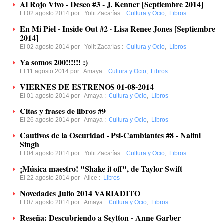
Al Rojo Vivo - Deseo #3 - J. Kenner [Septiembre 2014]
El 02 agosto 2014 por
Yolit Zacarías
:
Cultura y Ocio
,
Libros
En Mi Piel - Inside Out #2 - Lisa Renee Jones [Septiembre
2014]
El 02 agosto 2014 por
Yolit Zacarías
:
Cultura y Ocio
,
Libros
Ya somos 200!!!!!! :)
El 11 agosto 2014 por
Amaya
:
Cultura y Ocio
,
Libros
VIERNES DE ESTRENOS 01-08-2014
El 01 agosto 2014 por
Amaya
:
Cultura y Ocio
,
Libros
Citas y frases de libros #9
El 26 agosto 2014 por
Amaya
:
Cultura y Ocio
,
Libros
Cautivos de la Oscuridad - Psi-Cambiantes #8 - Nalini
Singh
El 04 agosto 2014 por
Yolit Zacarías
:
Cultura y Ocio
,
Libros
¡Música maestro! "Shake it off", de Taylor Swift
El 22 agosto 2014 por
Alice
:
Libros
Novedades Julio 2014 VARIADITO
El 07 agosto 2014 por
Amaya
:
Cultura y Ocio
,
Libros
Reseña: Descubriendo a Seytton - Anne Garber