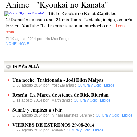
Anime - "Kyoukai no Kanata"
Título: Kyoukai no KanataCapítulos:
12Duración de cada uno: 21 min.Tema: Fantasía, intriga, amorYo
lo vi en: YouTube "La historia sigue a un muchacho de...
Leer el
resto
El 10 agosto 2014 por
Na Mac Feegle
NONE
NONE
,
IR MÁS ALLÁ
Una noche. Traicionada - Jodi Ellen Malpas
El 03 agosto 2014 por
Yolit Zacarías
:
Cultura y Ocio
,
Libros
Reseña: La Marca de Atenea de Rick Riordan
El 11 agosto 2014 por
Marthitamg
:
Cultura y Ocio
,
Libros
Sonríe y empieza a vivir.
El 08 agosto 2014 por
Miriam Martínez Sancho
:
Cultura y Ocio
,
Libros
VIERNES DE ESTRENOS 29-08-2014
El 29 agosto 2014 por
Amaya
:
Cultura y Ocio
,
Libros