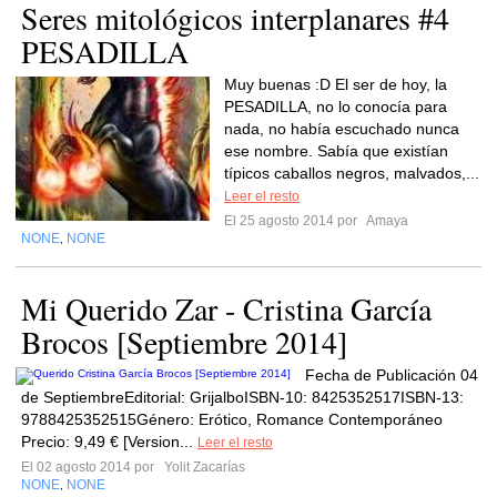
Seres mitológicos interplanares #4
PESADILLA
Muy buenas :D El ser de hoy, la
PESADILLA, no lo conocía para
nada, no había escuchado nunca
ese nombre. Sabía que existían
típicos caballos negros, malvados,...
Leer el resto
El 25 agosto 2014 por
Amaya
NONE
NONE
,
Mi Querido Zar - Cristina García
Brocos [Septiembre 2014]
Fecha de Publicación 04
de SeptiembreEditorial: GrijalboISBN-10: 8425352517ISBN-13:
9788425352515Género: Erótico, Romance Contemporáneo
Precio: 9,49 € [Version...
Leer el resto
El 02 agosto 2014 por
Yolit Zacarías
NONE
NONE
,