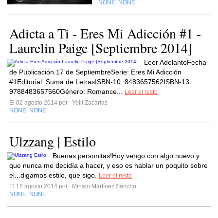
NONE
NONE
,
Adicta a Ti - Eres Mi Adicción #1 -
Laurelin Paige [Septiembre 2014]
Leer AdelantoFecha
de Publicación 17 de SeptiembreSerie: Eres Mi Adicción
#1Editorial: Suma de LetrasISBN-10: 8483657562ISBN-13:
9788483657560Género: Romance...
Leer el resto
El 02 agosto 2014 por
Yolit Zacarías
NONE
NONE
,
Ulzzang | Estilo
Buenas personitas!Hoy vengo con algo nuevo y
que nunca me decidía a hacer, y eso es hablar un poquito sobre
el...digamos estilo, que sigo.
Leer el resto
El 15 agosto 2014 por
Miriam Martínez Sancho
NONE
NONE
,