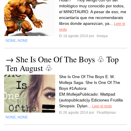
Hola!!! ^^ Hoy vengo con un ser
mitológico muy conocido por todos,
el MINOTAURO. A pesar de eso, me
encantaría que me recomendarais
libros donde aparezcan, ya...
Leer el
resto
El 18 agosto 2014 por
Amaya
NONE
NONE
,
→ She Is One Of The Boys ♧ Top
Ten August ♧
She Is One Of The Boys E. M.
Molleja Saga: She Is One Of The
Boys #1Autora:
EM.MollejaPublicado: Wattpad
(autopublicado)y Ediciones Frutilla
Sinopsis: Dylan...
Leer el resto
El 26 agosto 2014 por
Finallitymax
NONE
NONE
,