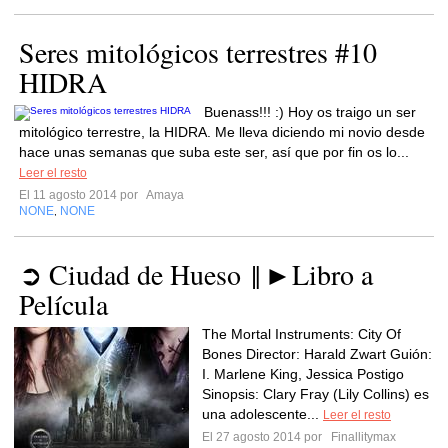
Seres mitológicos terrestres #10
HIDRA
Buenass!!! :) Hoy os traigo un ser
mitológico terrestre, la HIDRA. Me lleva diciendo mi novio desde
hace unas semanas que suba este ser, así que por fin os lo...
Leer el resto
El 11 agosto 2014 por
Amaya
NONE
NONE
,
➲ Ciudad de Hueso ‖►Libro a
Película
The Mortal Instruments: City Of
Bones Director: Harald Zwart Guión:
I. Marlene King, Jessica Postigo
Sinopsis: Clary Fray (Lily Collins) es
una adolescente...
Leer el resto
El 27 agosto 2014 por
Finallitymax