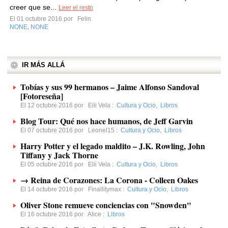
creer que se...
Leer el resto
El 01 octubre 2016 por
Felin
NONE
NONE
,
IR MÁS ALLÁ
Tobías y sus 99 hermanos – Jaime Alfonso Sandoval
[Fotoreseña]
El 12 octubre 2016 por
Elii Vela
:
Cultura y Ocio
,
Libros
Blog Tour: Qué nos hace humanos, de Jeff Garvin
El 07 octubre 2016 por
Leonel15
:
Cultura y Ocio
,
Libros
Harry Potter y el legado maldito – J.K. Rowling, John
Tiffany y Jack Thorne
El 05 octubre 2016 por
Elii Vela
:
Cultura y Ocio
,
Libros
→ Reina de Corazones: La Corona - Colleen Oakes
El 14 octubre 2016 por
Finallitymax
:
Cultura y Ocio
,
Libros
Oliver Stone remueve conciencias con "Snowden"
El 16 octubre 2016 por
Alice
:
Libros