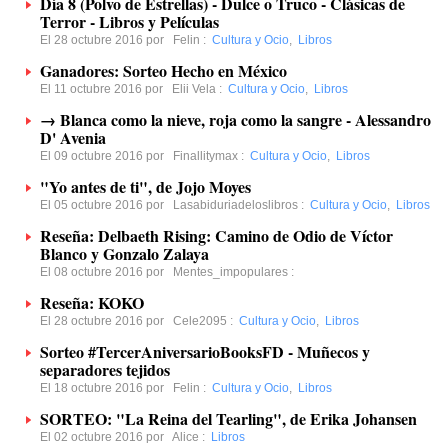
Día 8 (Polvo de Estrellas) - Dulce o Truco - Clásicas de
Terror - Libros y Películas
El 28 octubre 2016 por
Felin
:
Cultura y Ocio
,
Libros
Ganadores: Sorteo Hecho en México
El 11 octubre 2016 por
Elii Vela
:
Cultura y Ocio
,
Libros
→ Blanca como la nieve, roja como la sangre - Alessandro
D' Avenia
El 09 octubre 2016 por
Finallitymax
:
Cultura y Ocio
,
Libros
"Yo antes de ti", de Jojo Moyes
El 05 octubre 2016 por
Lasabiduriadeloslibros
:
Cultura y Ocio
,
Libros
Reseña: Delbaeth Rising: Camino de Odio de Víctor
Blanco y Gonzalo Zalaya
El 08 octubre 2016 por
Mentes_impopulares
:
Reseña: KOKO
El 28 octubre 2016 por
Cele2095
:
Cultura y Ocio
,
Libros
Sorteo #TercerAniversarioBooksFD - Muñecos y
separadores tejidos
El 18 octubre 2016 por
Felin
:
Cultura y Ocio
,
Libros
SORTEO: "La Reina del Tearling", de Erika Johansen
El 02 octubre 2016 por
Alice
:
Libros