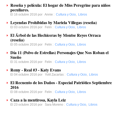
Reseña y película: El hogar de Miss Peregrine para niños
peculiares.
El 16 octubre 2016 por
Annie
:
Cultura y Ocio
,
Libros
Leyendas Prohibidas by Mariela Villegas (reseña)
El 03 octubre 2016 por
Felin
:
Cultura y Ocio
,
Libros
El Árbol de las Hechiceras by Montse Reyes Orraca
(reseña)
El 05 octubre 2016 por
Felin
:
Cultura y Ocio
,
Libros
Día 11 (Polvo de Estrellas) Personajes Que Nos Roban el
Sueño
El 31 octubre 2016 por
Felin
:
Cultura y Ocio
,
Libros
Remy - Real #3 - Katy Evans
El 04 octubre 2016 por
Yolit Zacarías
:
Cultura y Ocio
,
Libros
El Recuento de los Daños - Especial Patriótico Septiembre
2016
El 08 octubre 2016 por
Felin
:
Cultura y Ocio
,
Libros
Caza a la mentirosa, Kayla Leiz
El 23 octubre 2016 por
Sara Moreno
:
Cultura y Ocio
,
Libros