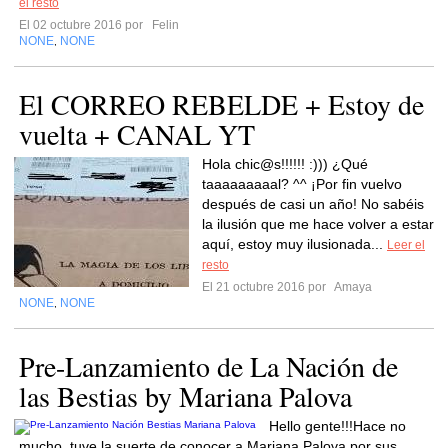
el resto
El 02 octubre 2016 por
Felin
NONE
NONE
,
El CORREO REBELDE + Estoy de
vuelta + CANAL YT
Hola chic@s!!!!!! :))) ¿Qué
taaaaaaaaal? ^^ ¡Por fin vuelvo
después de casi un año! No sabéis
la ilusión que me hace volver a estar
aquí, estoy muy ilusionada...
Leer el
resto
El 21 octubre 2016 por
Amaya
NONE
NONE
,
Pre-Lanzamiento de La Nación de
las Bestias by Mariana Palova
Hello gente!!!Hace no
mucho, tuve la suerte de conocer a Mariana Palova por sus