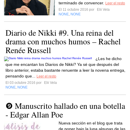
terminado de convencer.
Leer el resto
El 11 octubre 2016 por
Elii Vela
NONE
NONE
,
Diario de Nikki #9. Una reina del
drama con muchos humos – Rachel
Renée Russell
¿Les he dicho
que me encantan los Diarios de Nikki? Ya sé que después del
libro anterior, estaba bastante renuente a leer la novena entrega,
pensando que...
Leer el resto
El 03 octubre 2016 por
Elii Vela
NONE
NONE
,
❾ Manuscrito hallado en una botella
- Edgar Allan Poe
Nueva sección en el blog que trata
de poner bajo la lupa algunas de las