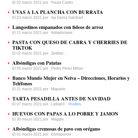
El 02 marzo 2021 por
Paula Castro
:
UVAS A LA PLANCHA CON BURRATA
El 23 marzo 2021 por
Isa Darna Galobart
:
Langostinos empanados con fideos de arroz
El 21 marzo 2021 por
Aditadonaire
:
PASTA CON QUESO DE CABRA Y CHERRIES DE
TIKTOK
El 02 marzo 2021 por
Zeditas
:
Albóndigas con Patatas
El 05 marzo 2021 por
Pedro Perez Millan
:
Banco Mundo Mujer en Neiva – Direcciones, Horarios y
Teléfonos
El 21 marzo 2021 por
Miguelw
:
TARTA PESADILLA ANTES DE NAVIDAD
El 07 marzo 2021 por
Lydia63
:
Postres
HUEVOS CON PAPAS A LO POBRE Y JAMON
El 30 marzo 2021 por
Maggie
:
Albóndigas cremosas de pavo con orégano
El 01 marzo 2021 por
Elviraporcel
: