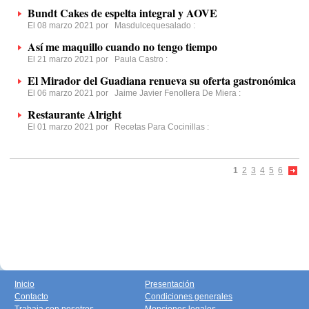
Bundt Cakes de espelta integral y AOVE
El 08 marzo 2021 por
Masdulcequesalado
:
Así me maquillo cuando no tengo tiempo
El 21 marzo 2021 por
Paula Castro
:
El Mirador del Guadiana renueva su oferta gastronómica
El 06 marzo 2021 por
Jaime Javier Fenollera De Miera
:
Restaurante Alright
El 01 marzo 2021 por
Recetas Para Cocinillas
:
1
2
3
4
5
6
Inicio
Presentación
Contacto
Condiciones generales