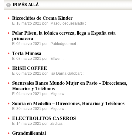
IR MÁS ALLÁ
Bizcochitos de Crema Kinder
El 18 marzo 2021 por
Masdulcequesalado
:
Polar Pilsen, la icónica cerveza, llega a España esta
primavera
El 05 marzo 2021 por
Pablodgourmet
:
Torta Mimosa
El 08 marzo 2021 por
Elfwen
:
IRISH COFFEE
El 06 marzo 2021 por
Isa Darna Galobart
:
Sucursales Banco Mundo Mujer en Pasto – Direcciones,
Horarios y Teléfonos
El 04 marzo 2021 por
Miguelw
:
Sonria en Medellin – Direcciones, Horarios y Teléfonos
El 30 marzo 2021 por
Miguelw
:
ELECTROLITOS CASEROS
El 14 marzo 2021 por
Zeditas
:
Grandmillennial