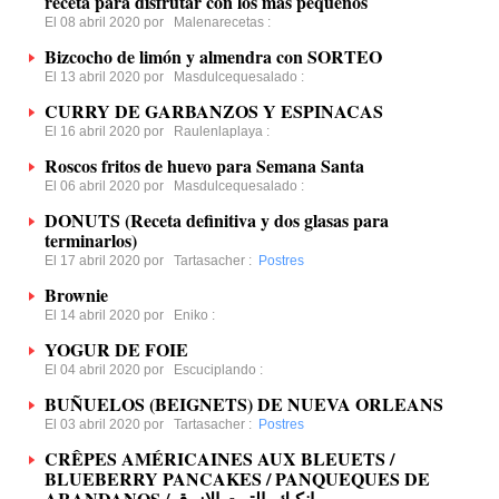
receta para disfrutar con los más pequeños
El 08 abril 2020 por
Malenarecetas
:
Bizcocho de limón y almendra con SORTEO
El 13 abril 2020 por
Masdulcequesalado
:
CURRY DE GARBANZOS Y ESPINACAS
El 16 abril 2020 por
Raulenlaplaya
:
Roscos fritos de huevo para Semana Santa
El 06 abril 2020 por
Masdulcequesalado
:
DONUTS (Receta definitiva y dos glasas para
terminarlos)
El 17 abril 2020 por
Tartasacher
:
Postres
Brownie
El 14 abril 2020 por
Eniko
:
YOGUR DE FOIE
El 04 abril 2020 por
Escuciplando
:
BUÑUELOS (BEIGNETS) DE NUEVA ORLEANS
El 03 abril 2020 por
Tartasacher
:
Postres
CRÊPES AMÉRICAINES AUX BLEUETS /
BLUEBERRY PANCAKES / PANQUEQUES DE
ARANDANOS / بانكيك بالتوت الازرق