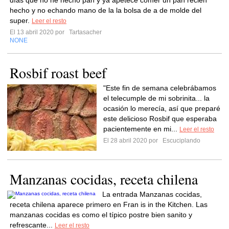
días que no he hecho pan y ya apetece comer un pan recién
hecho y no echando mano de la la bolsa de a de molde del
super.
Leer el resto
El 13 abril 2020 por
Tartasacher
NONE
Rosbif roast beef
"Este fin de semana celebrábamos
el telecumple de mi sobrinita... la
ocasión lo merecía, así que preparé
este delicioso Rosbif que esperaba
pacientemente en mi...
Leer el resto
El 28 abril 2020 por
Escuciplando
Manzanas cocidas, receta chilena
La entrada Manzanas cocidas,
receta chilena aparece primero en Fran is in the Kitchen. Las
manzanas cocidas es como el típico postre bien sanito y
refrescante...
Leer el resto