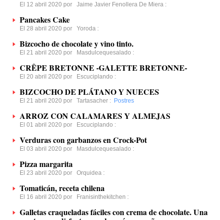
El 12 abril 2020 por
Jaime Javier Fenollera De Miera
:
Pancakes Cake
El 28 abril 2020 por
Yoroda
:
Bizcocho de chocolate y vino tinto.
El 21 abril 2020 por
Masdulcequesalado
:
CRÊPE BRETONNE -GALETTE BRETONNE-
El 20 abril 2020 por
Escuciplando
:
BIZCOCHO DE PLÁTANO Y NUECES
El 21 abril 2020 por
Tartasacher
:
Postres
ARROZ CON CALAMARES Y ALMEJAS
El 01 abril 2020 por
Escuciplando
:
Verduras con garbanzos en Crock-Pot
El 03 abril 2020 por
Masdulcequesalado
:
Pizza margarita
El 23 abril 2020 por
Orquidea
:
Tomaticán, receta chilena
El 16 abril 2020 por
Franisinthekitchen
:
Galletas craqueladas fáciles con crema de chocolate. Una