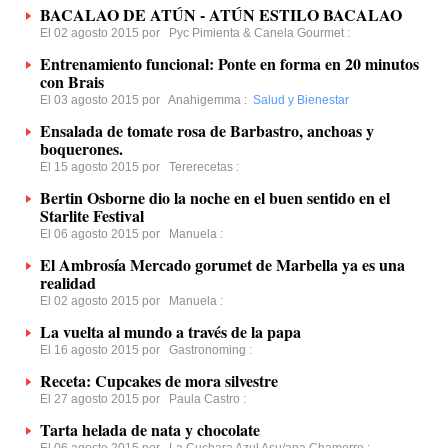
BACALAO DE ATÚN - ATÚN ESTILO BACALAO
El 02 agosto 2015 por
Pyc Pimienta & Canela Gourmet
:
Entrenamiento funcional: Ponte en forma en 20 minutos
con Brais
El 03 agosto 2015 por
Anahigemma
:
Salud y Bienestar
Ensalada de tomate rosa de Barbastro, anchoas y
boquerones.
El 15 agosto 2015 por
Tererecetas
:
Bertin Osborne dio la noche en el buen sentido en el
Starlite Festival
El 06 agosto 2015 por
Manuela
:
El Ambrosía Mercado gorumet de Marbella ya es una
realidad
El 02 agosto 2015 por
Manuela
:
La vuelta al mundo a través de la papa
El 16 agosto 2015 por
Gastronoming
:
Receta: Cupcakes de mora silvestre
El 27 agosto 2015 por
Paula Castro
:
Tarta helada de nata y chocolate