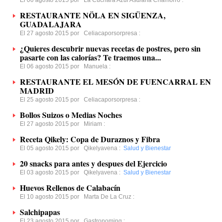
El 06 agosto 2015 por
La Cuchara Azul Asu/ana Chamorro
:
RESTAURANTE NÖLA EN SIGÜENZA,
GUADALAJARA
El 27 agosto 2015 por
Celiacaporsorpresa
:
¿Quieres descubrir nuevas recetas de postres, pero sin
pasarte con las calorías? Te traemos una...
El 06 agosto 2015 por
Manuela
:
RESTAURANTE EL MESÓN DE FUENCARRAL EN
MADRID
El 25 agosto 2015 por
Celiacaporsorpresa
:
Bollos Suizos o Medias Noches
El 27 agosto 2015 por
Miriam
:
Receta Qikely: Copa de Duraznos y Fibra
El 05 agosto 2015 por
Qikelyavena
:
Salud y Bienestar
20 snacks para antes y despues del Ejercicio
El 03 agosto 2015 por
Qikelyavena
:
Salud y Bienestar
Huevos Rellenos de Calabacín
El 10 agosto 2015 por
Marta De La Cruz
:
Salchipapas
El 23 agosto 2015 por
Gastronoming
: