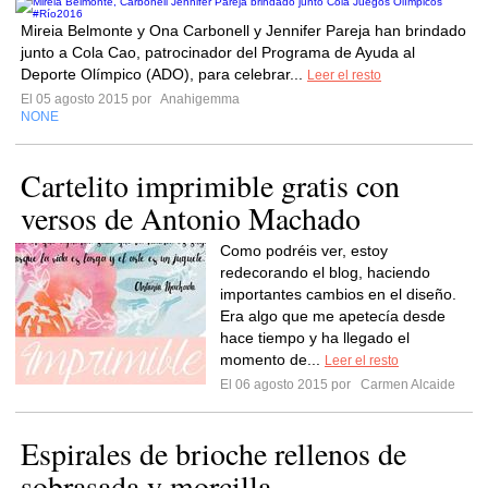
Mireia Belmonte y Ona Carbonell y Jennifer Pareja han brindado
junto a Cola Cao, patrocinador del Programa de Ayuda al
Deporte Olímpico (ADO), para celebrar...
Leer el resto
El 05 agosto 2015 por
Anahigemma
NONE
Cartelito imprimible gratis con
versos de Antonio Machado
Como podréis ver, estoy
redecorando el blog, haciendo
importantes cambios en el diseño.
Era algo que me apetecía desde
hace tiempo y ha llegado el
momento de...
Leer el resto
El 06 agosto 2015 por
Carmen Alcaide
Espirales de brioche rellenos de
sobrasada y morcilla