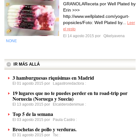
GRANOLAReceta por Well Plated by
Erin >>>
http://www.wellplated.com/yogurt-
popsicles/Foto: Well Plated by...
Leer
el resto
El 14 agosto 2015 por
Qikelyavena
NONE
IR MÁS ALLÁ
3 hamburguesas riquísimas en Madrid
El 01 agosto 2015 por
Lagastroredactora
:
19 lugares que no te puedes perder en tu road-trip por
Noruecia (Noruega y Suecia)
El 13 agosto 2015 por
Elcalderodenimue
:
Top 5 de la semana
El 03 agosto 2015 por
Paula Castro
:
Brochetas de pollo y verduras.
El 31 agosto 2015 por
Tsc
: