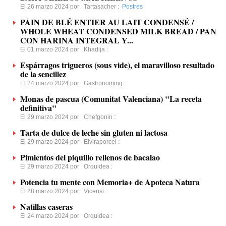
El 26 marzo 2024 por
Tartasacher
:
Postres
PAIN DE BLÉ ENTIER AU LAIT CONDENSÉ /
WHOLE WHEAT CONDENSED MILK BREAD / PAN
CON HARINA INTEGRAL Y...
El 01 marzo 2024 por
Khadija
:
Espárragos trigueros (sous vide), el maravilloso resultado
de la sencillez
El 24 marzo 2024 por
Gastronoming
:
Monas de pascua (Comunitat Valenciana) "La receta
definitiva"
El 29 marzo 2024 por
Chefgonin
:
Tarta de dulce de leche sin gluten ni lactosa
El 29 marzo 2024 por
Elviraporcel
:
Pimientos del piquillo rellenos de bacalao
El 29 marzo 2024 por
Orquidea
:
Potencia tu mente con Memoria+ de Apoteca Natura
El 28 marzo 2024 por
Vicensi
:
Natillas caseras
El 24 marzo 2024 por
Orquidea
: