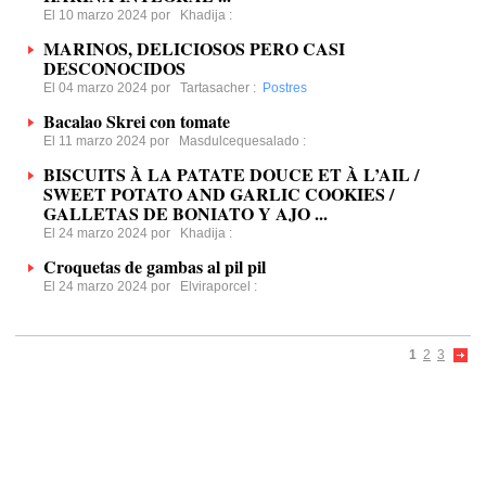
El 10 marzo 2024 por
Khadija
:
MARINOS, DELICIOSOS PERO CASI
DESCONOCIDOS
El 04 marzo 2024 por
Tartasacher
:
Postres
Bacalao Skrei con tomate
El 11 marzo 2024 por
Masdulcequesalado
:
BISCUITS À LA PATATE DOUCE ET À L’AIL /
SWEET POTATO AND GARLIC COOKIES /
GALLETAS DE BONIATO Y AJO ...
El 24 marzo 2024 por
Khadija
:
Croquetas de gambas al pil pil
El 24 marzo 2024 por
Elviraporcel
:
1
2
3