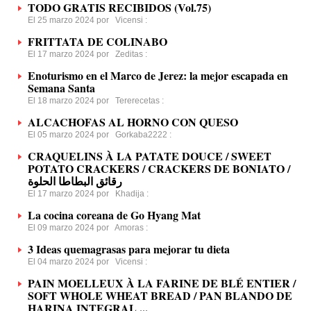
TODO GRATIS RECIBIDOS (Vol.75)
El 25 marzo 2024 por
Vicensi
:
FRITTATA DE COLINABO
El 17 marzo 2024 por
Zeditas
:
Enoturismo en el Marco de Jerez: la mejor escapada en
Semana Santa
El 18 marzo 2024 por
Tererecetas
:
ALCACHOFAS AL HORNO CON QUESO
El 05 marzo 2024 por
Gorkaba2222
:
CRAQUELINS À LA PATATE DOUCE / SWEET
POTATO CRACKERS / CRACKERS DE BONIATO /
رقائق البطاطا الحلوة
El 17 marzo 2024 por
Khadija
:
La cocina coreana de Go Hyang Mat
El 09 marzo 2024 por
Amoras
:
3 Ideas quemagrasas para mejorar tu dieta
El 04 marzo 2024 por
Vicensi
:
PAIN MOELLEUX À LA FARINE DE BLÉ ENTIER /
SOFT WHOLE WHEAT BREAD / PAN BLANDO DE
HARINA INTEGRAL ...