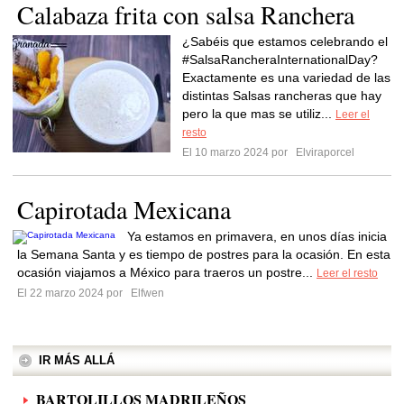
Calabaza frita con salsa Ranchera
¿Sabéis que estamos celebrando el
#SalsaRancheraInternationalDay?
Exactamente es una variedad de las
distintas Salsas rancheras que hay
pero la que mas se utiliz...
Leer el
resto
El 10 marzo 2024 por
Elviraporcel
Capirotada Mexicana
Ya estamos en primavera, en unos días inicia
la Semana Santa y es tiempo de postres para la ocasión. En esta
ocasión viajamos a México para traeros un postre...
Leer el resto
El 22 marzo 2024 por
Elfwen
IR MÁS ALLÁ
BARTOLILLOS MADRILEÑOS