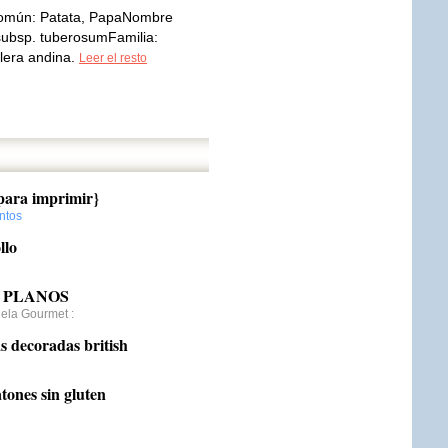
omún: Patata, PapaNombre
 subsp. tuberosumFamilia:
lera andina.
Leer el resto
 para imprimir}
ntos
llo
 PLANOS
nela Gourmet
:
as decoradas british
atones sin gluten