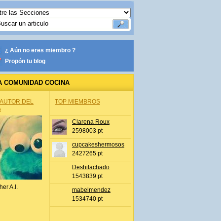
¿ Aún no eres miembro ?
Propón tu blog
A COMUNIDAD COCINA
 AUTOR DEL
TOP MIEMBROS
A
Clarena Roux
2598003 pt
cupcakeshermosos
2427265 pt
Deshilachado
1543839 pt
her A.l.
mabelmendez
1534740 pt