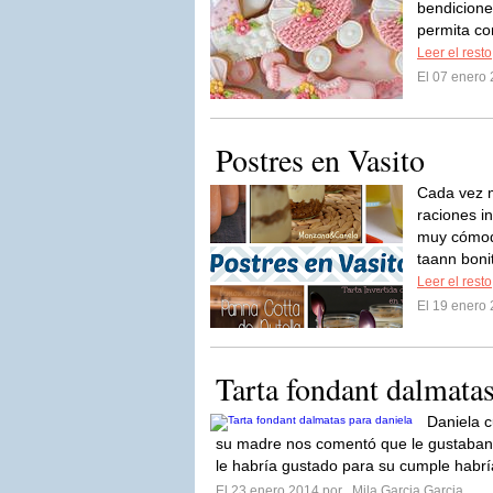
bendicione
permita co
Leer el resto
El 07 enero
Postres en Vasito
Cada vez m
raciones i
muy cómodo
taann boni
Leer el resto
El 19 enero
Tarta fondant dalmatas
Daniela 
su madre nos comentó que le gustaban 
le habría gustado para su cumple habrí
El 23 enero 2014 por
Mila Garcia Garcia