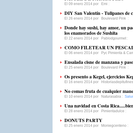
El 09 enero 2014 por
Emi
:
DIY San Valentín - Tulipanes de c
El 26 enero 2014 por
Boulevard Pink
:
Donde hay sushi, hay amor, un pac
los enamorados de Sushita
El 22 enero 2014 por
Pablodgourmet
:
COMO FILETEAR UN PESCA
El 06 enero 2014 por
Pyc Pimienta & Ca
Ensalada cisne de manzana y pas
El 25 enero 2014 por
Boulevard Pink
:
Os presento a Kegel, ejercicios Ke
El 16 enero 2014 por
Historiasdepitufine
No comas fruta de cualquier man
El 10 enero 2014 por
Naturasabia
:
Salu
Una navidad en Costa Rica.....bie
El 28 enero 2014 por
Pimientadulce
:
DONUTS PARTY
El 25 enero 2014 por
Moniegcenteno
: