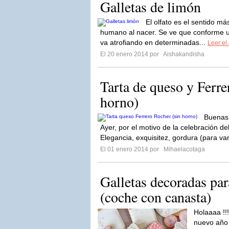
Galletas de limón
El olfato es el sentido má
humano al nacer. Se ve que conforme u
va atrofiando en determinadas...
Leer el 
El 20 enero 2014 por
Aishakandisha
Tarta de queso y Ferre
horno)
Buenas 
Ayer, por el motivo de la celebración del
Elegancia, exquisitez, gordura (para var
El 01 enero 2014 por
Mihaelacotaga
Galletas decoradas pa
(coche con canasta)
Holaaaa !!
nuevo año