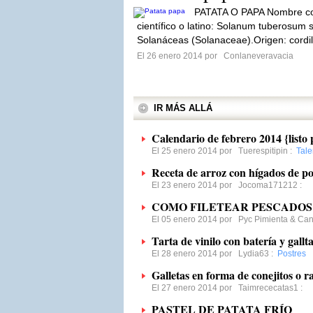
PATATA O PAPA Nombre c
científico o latino: Solanum tuberosum
Solanáceas (Solanaceae).Origen: cordil
El 26 enero 2014 por
Conlaneveravacia
IR MÁS ALLÁ
Calendario de febrero 2014 {listo
El 25 enero 2014 por
Tuerespitipin
:
Tale
Receta de arroz con hígados de po
El 23 enero 2014 por
Jocoma171212
:
COMO FILETEAR PESCADOS
El 05 enero 2014 por
Pyc Pimienta & Ca
Tarta de vinilo con batería y gallt
El 28 enero 2014 por
Lydia63
:
Postres
Galletas en forma de conejitos o r
El 27 enero 2014 por
Taimrececatas1
:
PASTEL DE PATATA FRÍO