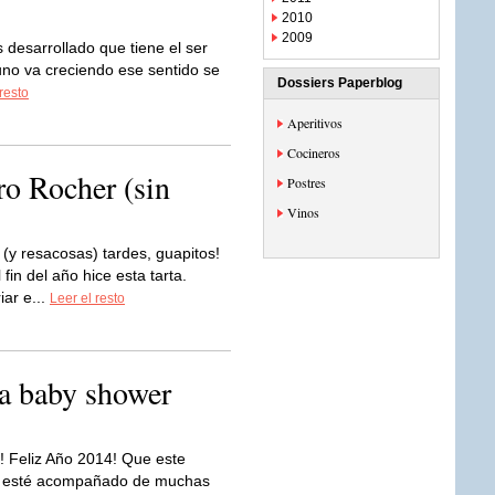
2010
2009
s desarrollado que tiene el ser
no va creciendo ese sentido se
Dossiers Paperblog
resto
Aperitivos
Cocineros
ro Rocher (sin
Postres
Vinos
(y resacosas) tardes, guapitos!
 fin del año hice esta tarta.
iar e...
Leer el resto
ra baby shower
!! Feliz Año 2014! Que este
 esté acompañado de muchas