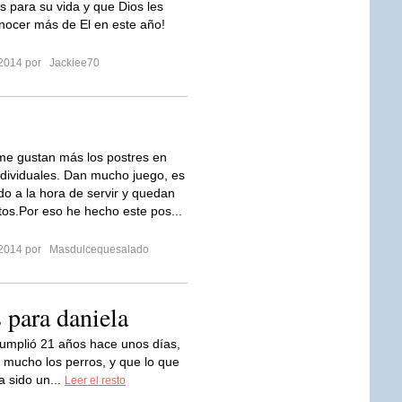
s para su vida y que Dios les
nocer más de El en este año!
 2014 por
Jackiee70
e gustan más los postres en
ndividuales. Dan mucho juego, es
 a la hora de servir y quedan
tos.Por eso he hecho este pos...
 2014 por
Masdulcequesalado
 para daniela
cumplió 21 años hace unos días,
mucho los perros, y que lo que
a sido un...
Leer el resto