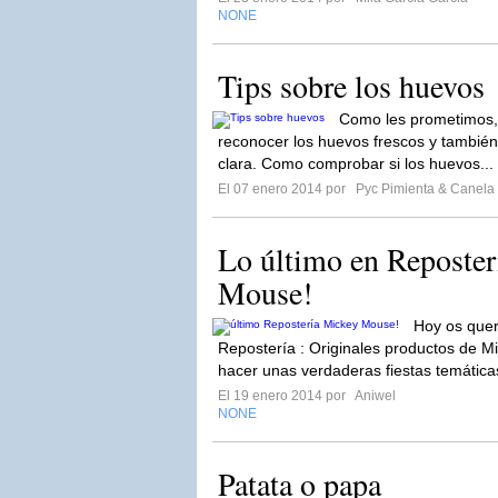
NONE
Tips sobre los huevos
Como les prometimos, 
reconocer los huevos frescos y tambié
clara. Como comprobar si los huevos...
El 07 enero 2014 por
Pyc Pimienta & Canela
Lo último en Reposter
Mouse!
Hoy os quer
Repostería : Originales productos de 
hacer unas verdaderas fiestas temática
El 19 enero 2014 por
Aniwel
NONE
Patata o papa