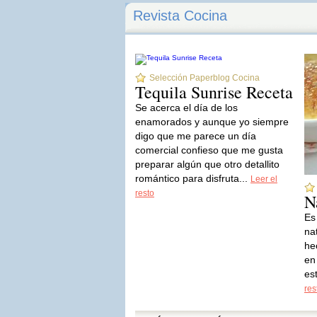
Revista Cocina
Selección Paperblog Cocina
Tequila Sunrise Receta
Se acerca el día de los
enamorados y aunque yo siempre
digo que me parece un día
comercial confieso que me gusta
preparar algún que otro detallito
romántico para disfruta...
Leer el
resto
N
Es
na
he
en
es
res