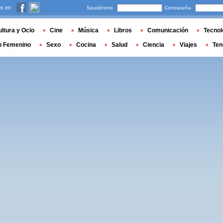
s en
Seudónimo
Contraseña
ltura y Ocio
Cine
Música
Libros
Comunicación
Tecnol
n Femenino
Sexo
Cocina
Salud
Ciencia
Viajes
Ten