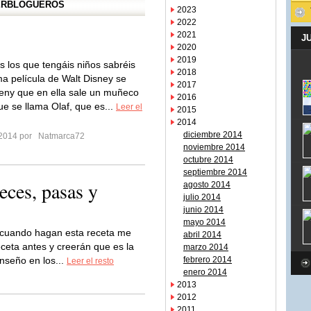
PERBLOGUEROS
2023
2022
2021
J
2020
2019
os los que tengáis niños sabréis
2018
ima película de Walt Disney se
2017
eny que en ella sale un muñeco
2016
ue se llama Olaf, que es...
Leer el
2015
2014
diciembre 2014
 2014 por
Natmarca72
noviembre 2014
octubre 2014
septiembre 2014
eces, pasas y
agosto 2014
julio 2014
junio 2014
mayo 2014
cuando hagan esta receta me
abril 2014
ceta antes y creerán que es la
marzo 2014
nseño en los...
febrero 2014
Leer el resto
enero 2014
2013
2012
2011