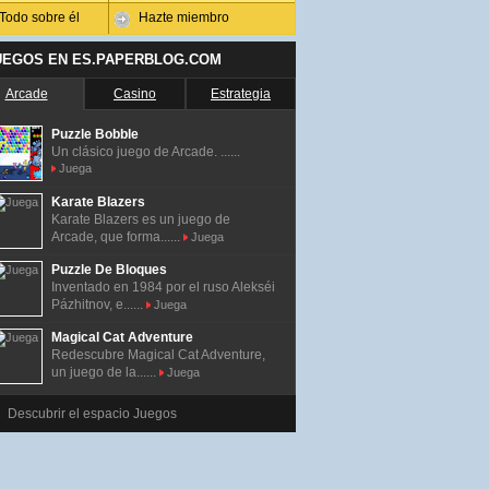
Todo sobre él
Hazte miembro
UEGOS EN ES.PAPERBLOG.COM
Arcade
Casino
Estrategia
Puzzle Bobble
Un clásico juego de Arcade. ......
Juega
Karate Blazers
Karate Blazers es un juego de
Arcade, que forma......
Juega
Puzzle De Bloques
Inventado en 1984 por el ruso Alekséi
Pázhitnov, e......
Juega
Magical Cat Adventure
Redescubre Magical Cat Adventure,
un juego de la......
Juega
Descubrir el espacio Juegos