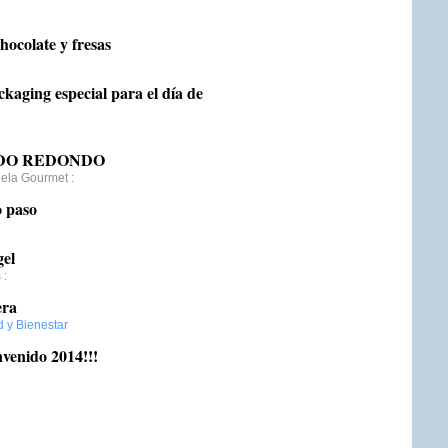
hocolate y fresas
kaging especial para el día de
DO REDONDO
nela Gourmet
:
o paso
gel
s
:
era
d y Bienestar
nvenido 2014!!!