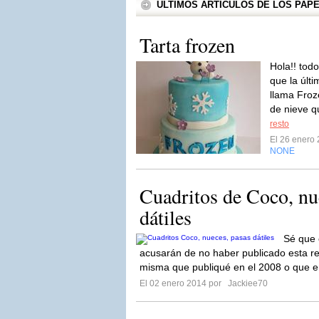
ÚLTIMOS ARTÍCULOS DE LOS PA
Tarta frozen
Hola!! tod
que la últ
llama Froz
de nieve q
resto
El 26 enero
NONE
Cuadritos de Coco, nu
dátiles
Sé que 
acusarán de no haber publicado esta re
misma que publiqué en el 2008 o que e
El 02 enero 2014 por
Jackiee70