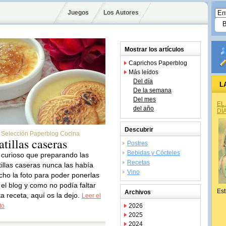
Juegos
Los Autores
Mostrar los artículos
Caprichos Paperblog
Más leídos
Del día
L
De la semana
Del mes
EL
del año
DÍ
Descubrir
Selección Paperblog Cocina
atillas caseras
Postres
Bebidas y Cócteles
 curioso que preparando las
Recetas
tillas caseras nunca las había
Vino
cho la foto para poder ponerlas
 el blog y como no podía faltar
Est
Archivos
ta receta, aquí os la dejo.
Leer el
to
2026
2025
2024