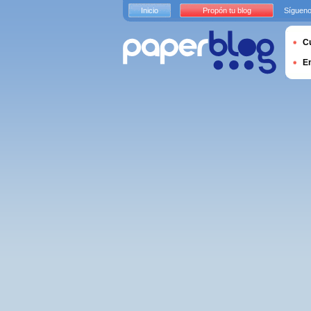
Inicio
Propón tu blog
Sígueno
Cu
E