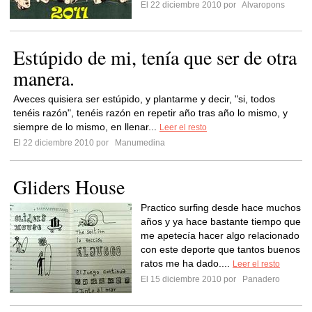
El 22 diciembre 2010 por
Alvaropons
Estúpido de mi, tenía que ser de otra
manera.
Aveces quisiera ser estúpido, y plantarme y decir, "si, todos
tenéis razón", tenéis razón en repetir año tras año lo mismo, y
siempre de lo mismo, en llenar...
Leer el resto
El 22 diciembre 2010 por
Manumedina
Gliders House
Practico surfing desde hace muchos
años y ya hace bastante tiempo que
me apetecía hacer algo relacionado
con este deporte que tantos buenos
ratos me ha dado....
Leer el resto
El 15 diciembre 2010 por
Panadero