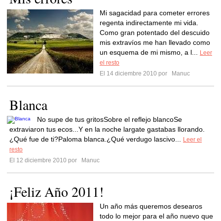
Mi sagacidad para cometer errores
regenta indirectamente mi vida.
Como gran potentado del descuido
mis extravíos me han llevado como
un esquema de mi mismo, a l...
Leer
el resto
El 14 diciembre 2010 por
Manuc
Blanca
No supe de tus gritosSobre el reflejo blancoSe
extraviaron tus ecos...Y en la noche largate gastabas llorando.
¿Qué fue de ti?Paloma blanca.¿Qué verdugo lascivo...
Leer el
resto
El 12 diciembre 2010 por
Manuc
¡Feliz Año 2011!
Un año más queremos desearos
todo lo mejor para el año nuevo que