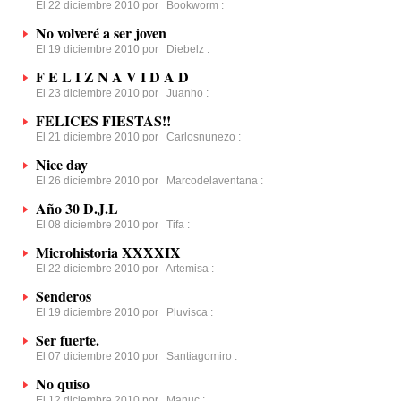
El 22 diciembre 2010 por
Bookworm
:
No volveré a ser joven
El 19 diciembre 2010 por
Diebelz
:
F E L I Z N A V I D A D
El 23 diciembre 2010 por
Juanho
:
FELICES FIESTAS!!
El 21 diciembre 2010 por
Carlosnunezo
:
Nice day
El 26 diciembre 2010 por
Marcodelaventana
:
Año 30 D.J.L
El 08 diciembre 2010 por
Tifa
:
Microhistoria XXXXIX
El 22 diciembre 2010 por
Artemisa
:
Senderos
El 19 diciembre 2010 por
Pluvisca
:
Ser fuerte.
El 07 diciembre 2010 por
Santiagomiro
:
No quiso
El 12 diciembre 2010 por
Manuc
: