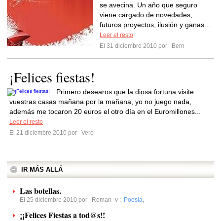
se avecina. Un año que seguro
viene cargado de novedades,
futuros proyectos, ilusión y ganas...
Leer el resto
El 31 diciembre 2010 por
Bern
¡Felices fiestas!
Primero desearos que la diosa fortuna visite
vuestras casas mañana por la mañana, yo no juego nada,
además me tocaron 20 euros el otro día en el Euromillones...
Leer el resto
El 21 diciembre 2010 por
Vero
IR MÁS ALLÁ
Las botellas.
El 25 diciembre 2010 por
Roman_v
:
Poesía
,
¡¡Felices Fiestas a tod@s!!