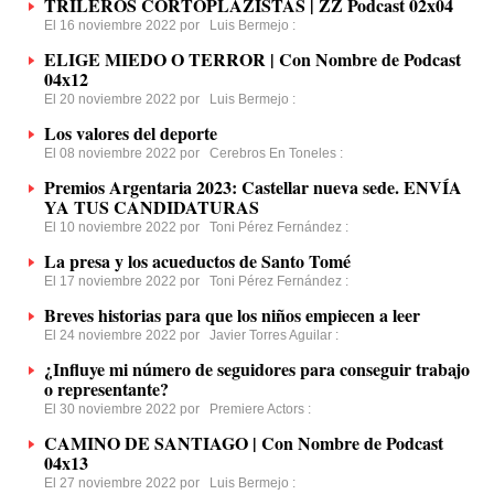
TRILEROS CORTOPLAZISTAS | ZZ Podcast 02x04
El 16 noviembre 2022 por
Luis Bermejo
:
ELIGE MIEDO O TERROR | Con Nombre de Podcast
04x12
El 20 noviembre 2022 por
Luis Bermejo
:
Los valores del deporte
El 08 noviembre 2022 por
Cerebros En Toneles
:
Premios Argentaria 2023: Castellar nueva sede. ENVÍA
YA TUS CANDIDATURAS
El 10 noviembre 2022 por
Toni Pérez Fernández
:
La presa y los acueductos de Santo Tomé
El 17 noviembre 2022 por
Toni Pérez Fernández
:
Breves historias para que los niños empiecen a leer
El 24 noviembre 2022 por
Javier Torres Aguilar
:
¿Influye mi número de seguidores para conseguir trabajo
o representante?
El 30 noviembre 2022 por
Premiere Actors
:
CAMINO DE SANTIAGO | Con Nombre de Podcast
04x13
El 27 noviembre 2022 por
Luis Bermejo
: