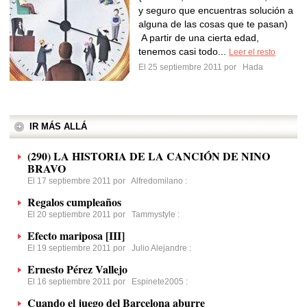
y seguro que encuentras solución a
alguna de las cosas que te pasan)
A partir de una cierta edad,
tenemos casi todo...
Leer el resto
El 25 septiembre 2011 por
Hada
IR MÁS ALLÁ
(290) LA HISTORIA DE LA CANCIÓN DE NINO
BRAVO
El 17 septiembre 2011 por
Alfredomilano
:
Regalos cumpleaños
El 20 septiembre 2011 por
Tammystyle
:
Efecto mariposa [III]
El 19 septiembre 2011 por
Julio Alejandre
:
Ernesto Pérez Vallejo
El 16 septiembre 2011 por
Espinete2005
:
Cuando el juego del Barcelona aburre