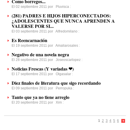
Como borregos...
El 02 septiembre 2011 por
Pluvisca
:
(281) PADRES E HIJOS HIPERCONECTADOS:
¿ADOLESCENTES QUE NUNCA APRENDEN A
VALERSE POR SI...
El 03 septiembre 2011 por
Alfredomilano
:
Es Reencarnación
El 19 septiembre 2011 por
Amaliarosales
:
Negativo de una novela negra
El 28 septiembre 2011 por
Joseoscarlopez
:
Noticias Frescas (Y variadas ❤)
El 17 septiembre 2011 por
Olgasalar
:
Diez finales de literatura que sigo recordando
El 09 septiembre 2011 por
Perropuka
:
Tanto que ya no tiene arreglo
El 20 septiembre 2011 por
Xim
:
1
2
3
4
5
6