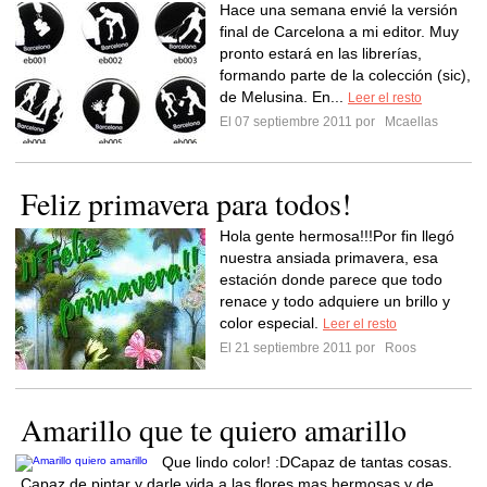
Hace una semana envié la versión
final de Carcelona a mi editor. Muy
pronto estará en las librerías,
formando parte de la colección (sic),
de Melusina. En...
Leer el resto
El 07 septiembre 2011 por
Mcaellas
Feliz primavera para todos!
Hola gente hermosa!!!Por fin llegó
nuestra ansiada primavera, esa
estación donde parece que todo
renace y todo adquiere un brillo y
color especial.
Leer el resto
El 21 septiembre 2011 por
Roos
Amarillo que te quiero amarillo
Que lindo color! :DCapaz de tantas cosas.
Capaz de pintar y darle vida a las flores mas hermosas y de